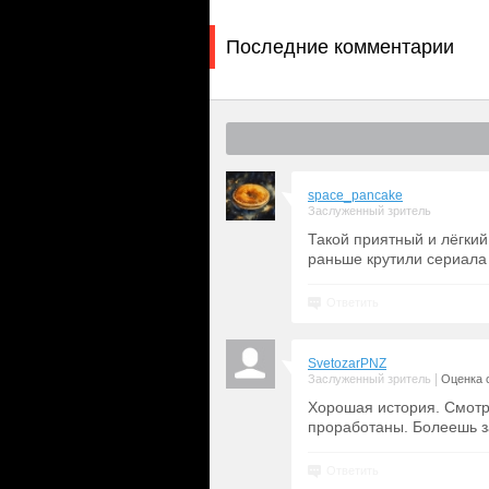
Последние комментарии
space_pancake
Заслуженный зритель
Такой приятный и лёгкий
раньше крутили сериала
Ответить
SvetozarPNZ
|
Заслуженный зритель
Оценка с
Хорошая история. Смотр
проработаны. Болеешь з
Ответить