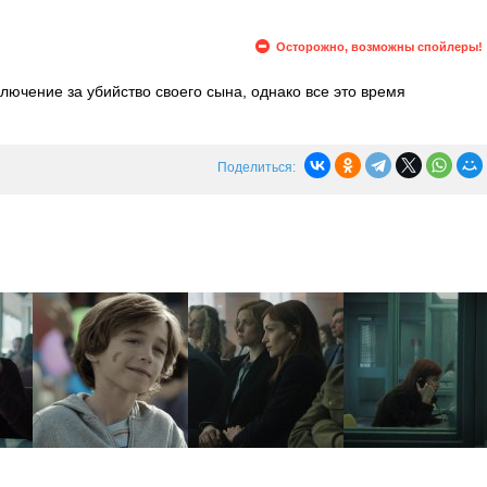
Осторожно, возможны спойлеры!
лючение за убийство своего сына, однако все это время
 навещает невестка Рейчел Миллс и показывает фотографию, на
повзрослевший сын. Дэвид собирается сбежать из тюрьмы, чтобы
дит начальник тюрьмы.
Поделиться: