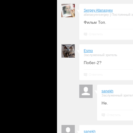
Sergey Afanasyev
|
afanasyevsergey
Постоянный з
Фильм Топ.
Ответить
Esmo
Заслуженный зритель
Побег-2?
Ответить
sanekh
Заслуженный зрите
Не.
Ответить
sanekh