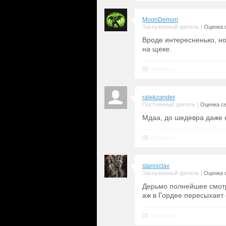
MoonDemon
|
Заслуженный зритель
Оценка с
Вроде интересненько, н
на щеке.
Ответить
ralekzander
|
Постоянный зритель
Оценка се
Мдаа, до шедевра даже н
Ответить
stanisclav
|
Заслуженный зритель
Оценка с
Дерьмо полнейшее смотр
аж в Гордее пересыхает 
Ответить