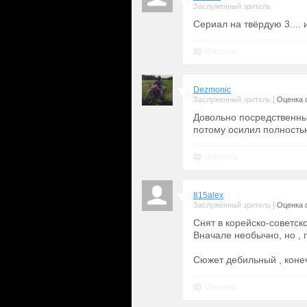
Заслуженный зритель
Сериал на твёрдую 3.... 
Ответить
Dezmonic
|
Заслуженный зритель
Оценка с
Довольно посредственны
потому осилил полностью
Ответить
815alex
|
Заслуженный зритель
Оценка с
Снят в корейско-советск
Вначале необычно, но , 
Сюжет дебильный , конеч
Ответить