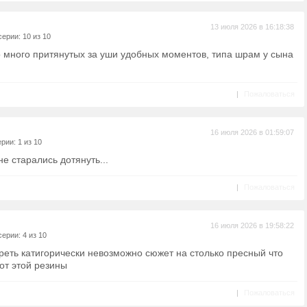
13 июля 2026 в 16:18:38
ерии: 10 из 10
о много притянутых за уши удобных моментов, типа шрам у сына
|
Пожаловаться
16 июля 2026 в 01:59:07
рии: 1 из 10
е старались дотянуть...
|
Пожаловаться
16 июля 2026 в 19:58:22
ерии: 4 из 10
еть катигорически невозможно сюжет на столько пресный что
от этой резины
|
Пожаловаться