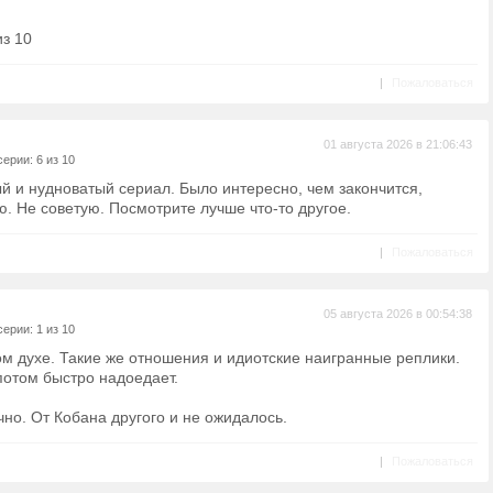
из 10
|
Пожаловаться
01 августа 2026 в 21:06:43
ерии: 6 из 10
й и нудноватый сериал. Было интересно, чем закончится,
. Не советую. Посмотрите лучше что-то другое.
|
Пожаловаться
05 августа 2026 в 00:54:38
ерии: 1 из 10
ом духе. Такие же отношения и идиотские наигранные реплики.
потом быстро надоедает.
но. От Кобана другого и не ожидалось.
|
Пожаловаться