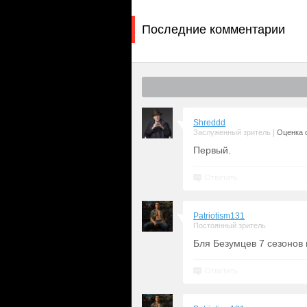
Последние комментарии
Shreddd
|
Заслуженный зритель
Оценка с
Первый.
Ответить
Patriotism131
Постоянный зритель
Бля Безумцев 7 сезонов 
Ответить