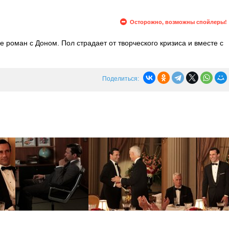
Осторожно, возможны спойлеры!
 роман с Доном. Пол страдает от творческого кризиса и вместе с
 придумать презентацию. Тем временем Бэтти находит ключ от
вает документы и фотографии, раскрывающие его прошлое.
Поделиться: