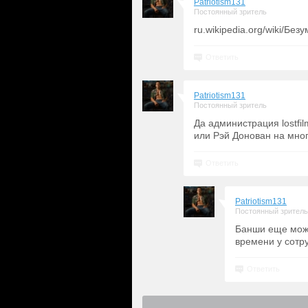
Patriotism131
Постоянный зритель
ru.wikipedia.org/wiki/Бе
Ответить
Patriotism131
Постоянный зритель
Да администрация lostfil
или Рэй Донован на мно
Ответить
Patriotism131
Постоянный зритель
Банши еще можн
времени у сотруд
Ответить