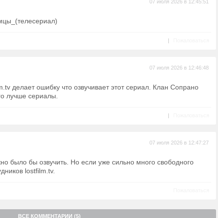
07 июля 2026 в 12:45:51
зумцы_(телесериал)
|
Пожаловаться
07 июля 2026 в 12:46:48
m.tv делает ошибку что озвучивает этот сериал. Клан Сопрано
го лучше сериалы.
|
Пожаловаться
07 июля 2026 в 12:47:27
о было бы озвучить. Но если уже сильно много свободного
ников lostfilm.tv.
Пожаловаться
ВСЕ КОММЕНТАРИИ (5)