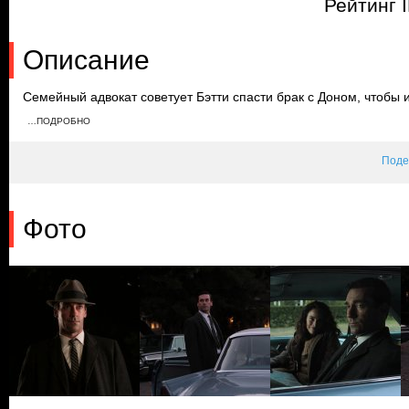
Рейтинг 
Описание
Семейный адвокат советует Бэтти спасти брак с Доном, чтобы
развода. Бывшая клиентка Роджера хочет возобновить их роман,
…ПОДРОБНО
армию. Дон планирует путешествие с новой любовницей, но Бэт
меняет его планы.
Поде
Фото