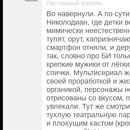
Постоянный зритель
Во навернули. А по сути
Николодиан, где детки в
мимически неестественн
тупят, орут, капризнячаю
смартфон отняли, и дер
так, словно про БИ толь
крепкие мужики от лёгки
спички. Мультисериал ж
своей проработкой и ж
органикой, персонажы н
отрисованы со вкусом, 
увлекали. Тут же смотри
тухлую театральную па
и плохущим кастом (кр