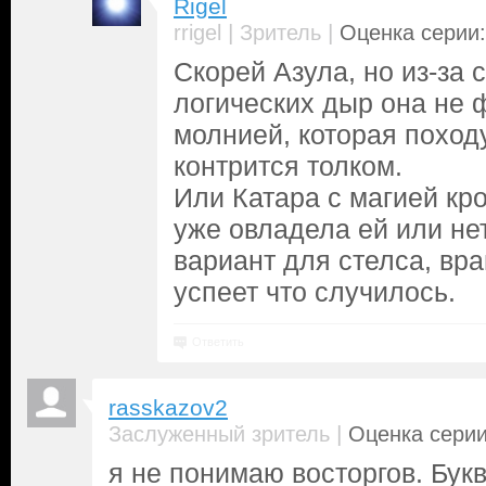
Rigel
|
|
rrigel
Зритель
Оценка серии:
Скорей Азула, но из-за 
логических дыр она не 
молнией, которая поход
контрится толком.
Или Катара с магией кро
уже овладела ей или не
вариант для стелса, вра
успеет что случилось.
Ответить
rasskazov2
|
Заслуженный зритель
Оценка серии
я не понимаю восторгов. Бук