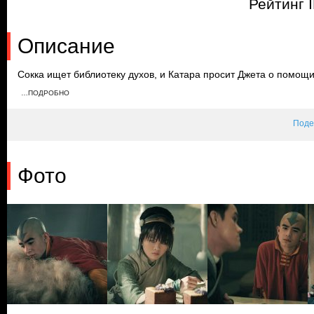
Рейтинг 
Описание
Сокка ищет библиотеку духов, и Катара просит Джета о помощ
огня, чтобы ее арестовали. Ван Ши Тонг разрешает героям оста
…ПОДРОБНО
полученные знания не будут использованы для насилия. Янгчен
должен быть осторожным в состоянии Аватара.
Поде
Фото