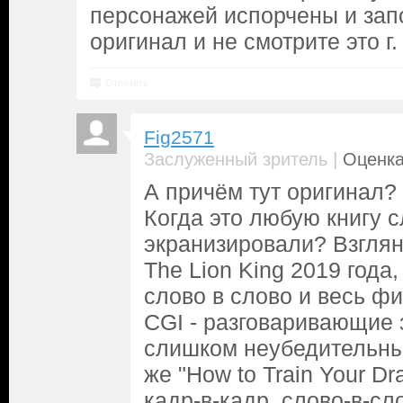
персонажей испорчены и зап
оригинал и не смотрите это г.
Ответить
Fig2571
|
Заслуженный зритель
Оценка
А причём тут оригинал? 
Когда это любую книгу с
экранизировали? Взглян
The Lion King 2019 года
слово в слово и весь ф
CGI - разговаривающие 
слишком неубедительным
же "How to Train Your D
кадр-в-кадр, слово-в-сл