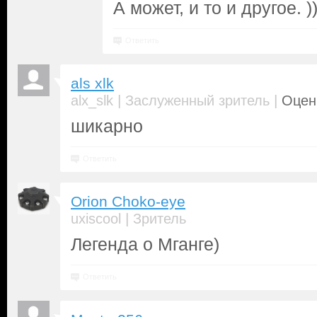
А может, и то и другое. ))
Ответить
als xlk
|
|
alx_slk
Заслуженный зритель
Оценк
шикарно
Ответить
Orion Choko-eye
|
uxiscool
Зритель
Легенда о Мганге)
Ответить