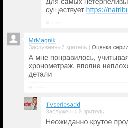
Для самых нетерпеливы
существует
https://natrib
Ответить
MrMagnik
|
Заслуженный зритель
Оценка серии
А мне понравилось, учитыва
хронометраж, вполне неплох
детали
Ответить
TVseriesadd
Заслуженный зритель
Неожиданно крутое про