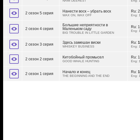
NAMI DEEREST
Eng: 
Нанести воск – убрать воск
Ru:
2
2 сезон 5 серия
WAX ON, WAX OFF
Eng: 
Большие неприятности в
Ru:
1
2 сезон 4 серия
Маленьком саду
Eng: 
BIG TROUBLE IN LITTLE GARDEN
Здесь замешан виски
Ru:
1
2 сезон 3 серия
WHISKEY BUSINESS
Eng: 
Китобойный промысел
Ru:
1
2 сезон 2 серия
GOOD WHALE HUNTING
Eng: 
Начало и конец
Ru:
1
2 сезон 1 серия
THE BEGINNING AND THE END
Eng: 