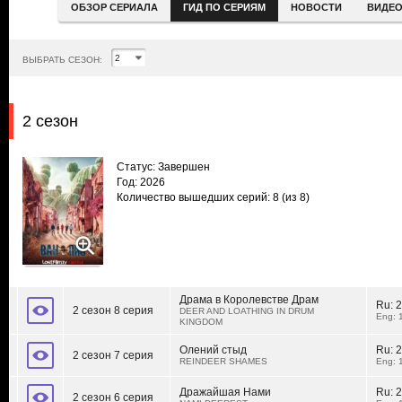
ОБЗОР СЕРИАЛА
ГИД ПО СЕРИЯМ
НОВОСТИ
ВИДЕ
ВЫБРАТЬ СЕЗОН:
2 сезон
Статус: Завершен
Год: 2026
Количество вышедших серий: 8
(из 8)
Драма в Королевстве Драм
Ru:
2
2 сезон 8 серия
DEER AND LOATHING IN DRUM
Eng: 
KINGDOM
Олений стыд
Ru:
2
2 сезон 7 серия
REINDEER SHAMES
Eng: 
Дражайшая Нами
Ru:
2
2 сезон 6 серия