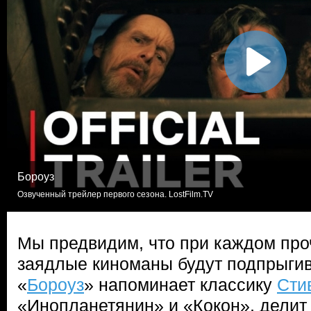
Бороуз
Озвученный трейлер первого сезона. LostFilm.TV
Мы предвидим, что при каждом про
заядлые киноманы будут подпрыгив
«
Бороуз
» напоминает классику
Сти
«Инопланетянин» и «Кокон», дели