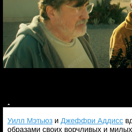
Уилл Мэтьюз
и
Джеффри Аддисс
вд
образами своих ворчливых и милых