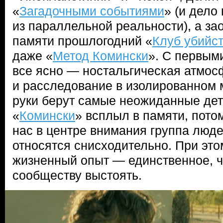
«
Загадочными событиями
» (и дело
из параллельной реальности), а за
памяти прошлогодний «
Клуб убийст
даже «
Метод Комински
». С первыми
все ясно — ностальгическая атмос
и расследование в изолированном м
руки берут самые неожиданные дете
«
Комински
» всплыл в памяти, потом
нас в центре внимания группа люде
относятся снисходительно. При это
жизненный опыт — единственное, ч
сообществу выстоять.