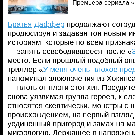
Премьера сериала 
Братья
Даффер
продолжают сотрудн
продюсируя и задавая тон новым 
историям, которые по всем признак
— занять освободившееся после «
место. Если прошлый подобный оп
триллер «
У меня очень плохое пре
напоминал злоключения из Хокинса,
— плоть от плоти этот хит. Посуди
снова уязвимая группа героев, к сл
относятся скептически, монстры с
происхождением, на первый взгляд
уединенный пригород и замах на 
мифологию. Держащее в напряжени