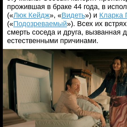
прожившая в браке 44 года, в исп
(«
Люк Кейдж
», «
Видеть
») и
Кларка 
(«
Подозреваемый
»). Всех их встр
смерть соседа и друга, вызванная 
естественными причинами.