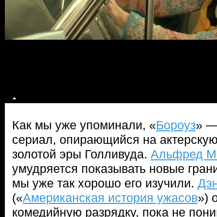
Как мы уже упоминали, «
Бороуз
» —
сериал, опирающийся на актерскую
золотой эры Голливуда.
Альфред М
умудряется показывать новые грани
мы уже так хорошо его изучили.
Дэ
(«
Американская история ужасов
») 
комедийную разрядку, пока не пони