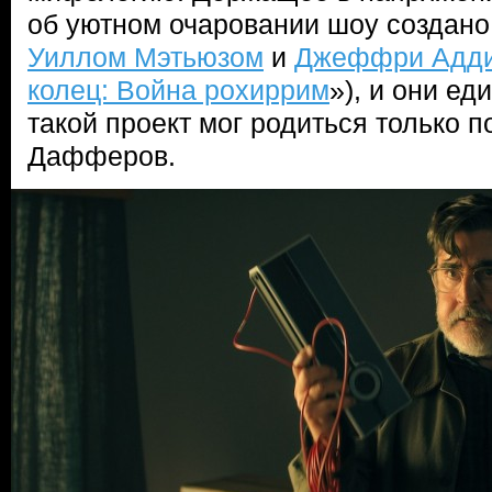
об уютном очаровании шоу создано
Уиллом Мэтьюзом
и
Джеффри Адд
колец: Война рохиррим
»), и они е
такой проект мог родиться только 
Дафферов.