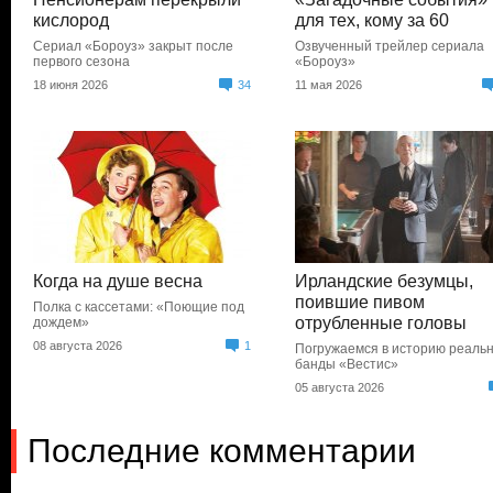
кислород
для тех, кому за 60
Сериал «Бороуз» закрыт после
Озвученный трейлер сериала
первого сезона
«Бороуз»
18 июня 2026
34
11 мая 2026
Когда на душе весна
Ирландские безумцы,
поившие пивом
Полка с кассетами: «Поющие под
отрубленные головы
дождем»
08 августа 2026
1
Погружаемся в историю реаль
банды «Вестис»
05 августа 2026
Последние комментарии