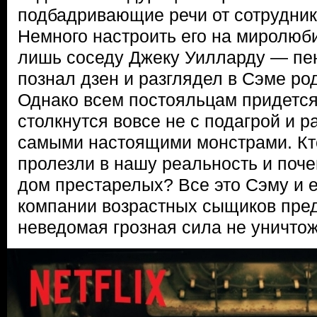
подбадривающие речи от сотруднико
Немного настроить его на миролюб
лишь соседу Джеку Уилларду — пен
познал дзен и разглядел в Сэме ро
Однако всем постояльцам придется
столкнутся вовсе не с подагрой и р
самыми настоящими монстрами. Кто
пролезли в нашу реальность и поч
дом престарелых? Все это Сэму и е
компании возрастных сыщиков пред
неведомая грозная сила не уничтож