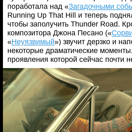
поработала над «
Загадочными соб
Running Up That Hill и теперь подн
чтобы заполучить Thunder Road. Кр
композитора Джона Песано («
Сорви
«
Неуязвимый
») звучит дерзко и на
некоторые драматические моменты.
проявления которой сейчас почти н