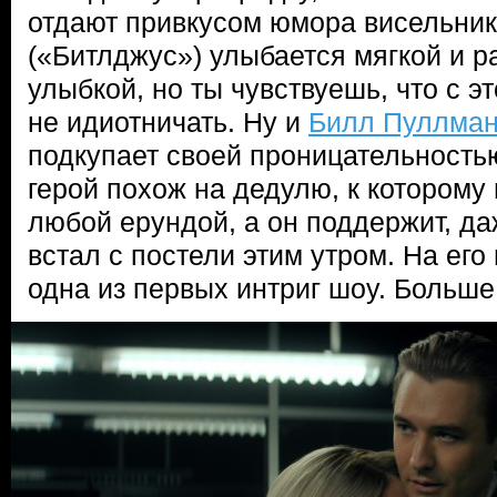
отдают привкусом юмора висельни
(«Битлджус») улыбается мягкой и 
улыбкой, но ты чувствуешь, что с 
не идиотничать. Ну и
Билл Пуллма
подкупает своей проницательность
герой похож на дедулю, к которому
любой ерундой, а он поддержит, да
встал с постели этим утром. На ег
одна из первых интриг шоу. Больш