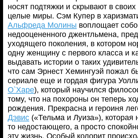
носят подтяжки и скрывают в свои
целые миры. Сэм Купер в харизма
Альфреда Молины
воплощает собой
недооцененного джентльмена, пред
уходящего поколения, в котором н
одну женщину с первого класса и к
выдавать истории о таких удивите
что сам Эрнест Хемингуэй пожал бы 
сериале еще и гордая фигура Уолли
О`Харе
), который научился филосо
тому, что на похороны он теперь хо
рождения. Прекрасна и героиня ле
Дэвис
(«Тельма и Луиза»), которая н
то недостающего, а просто спокойн
эту жизнь. Особый колорит происх