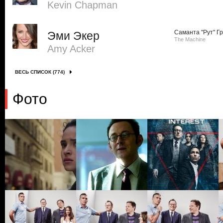
Kevin Chapman
Саманта "Рут" Г
Эми Экер
The Machine
Amy Acker
ВЕСЬ СПИСОК (774)
Фото