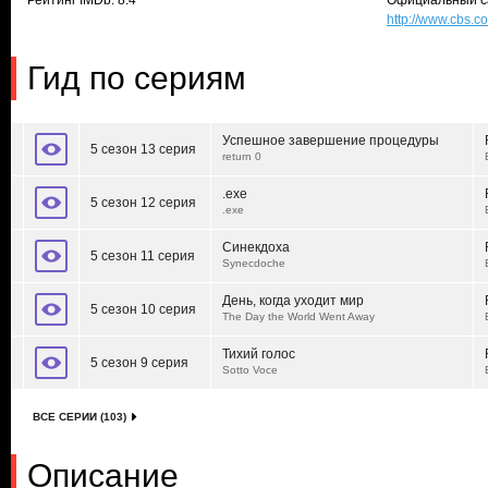
Рейтинг IMDb: 8.4
Официальный с
http://www.cbs.c
Гид по сериям
Успешное завершение процедуры
5 сезон 13 серия
return 0
.exe
5 сезон 12 серия
.exe
Синекдоха
5 сезон 11 серия
Synecdoche
День, когда уходит мир
5 сезон 10 серия
The Day the World Went Away
Тихий голос
5 сезон 9 серия
Sotto Voce
ВСЕ СЕРИИ (103)
Описание