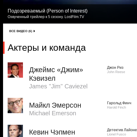
Подозреваемый (Person of Interest)
Озвученный трейлер к 5 сезону. LostFilm.TV
ВСЕ ВИДЕО (6)
Актеры и команда
Джон Риз
Джеймс «Джим»
John Reese
Кэвизел
James "Jim" Caviezel
Гарольд Финч
Майкл Эмерсон
Harold Finch
Michael Emerson
Детектив Лайоне
Кевин Чэпмен
Lionel Fusco