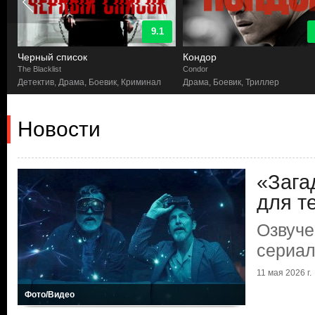
9.1
Черный список
Кондор
The Blacklist
Condor
Детектив, Драма, Боевик, Криминал
Драма, Боевик, Триллер
Новости
«Зага
для те
Озвуче
сериал
11 мая 2026 г.
Фото/Видео