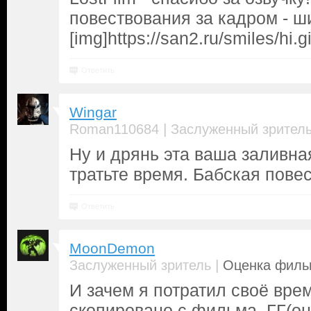
повествования за кадром - ши
[img]https://san2.ru/smiles/hi.gi
Ответить
Wingar
|
Roman110684
Заслуженный зрител
Ну и дрянь эта ваша заливна
тратьте время. Бабская повес
Ответить
MoonDemon
|
Заслуженный зритель
Оценка фильм
И зачем я потратил своё вре
скопировано с фильма, ГГ(он