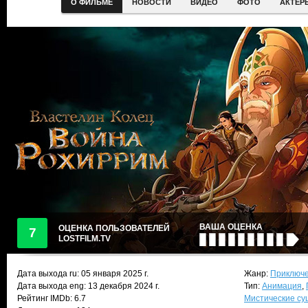
О ФИЛЬМЕ
НОВОСТИ
ВИДЕО
ФОТО
АКТЕР
ВАША ОЦЕНКА
ОЦЕНКА ПОЛЬЗОВАТЕЛЕЙ
7
LOSTFILM.TV
Дата выхода ru:
05 января 2025
г.
Жанр:
Приключе
Дата выхода eng: 13 декабря 2024 г.
Тип:
Анимация
,
Рейтинг IMDb: 6.7
Мистические су