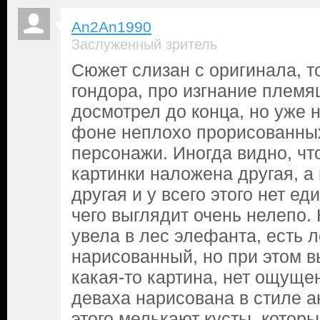
An2An1990
Заслуженный зритель
Сюжет слизан с оригинала, т
гондора, про изгнание племя
досмотрел до конца, но уже н
фоне неплохо прорисованны
персонажи. Иногда видно, чт
картинки наложена другая, а
другая и у всего этого нет еди
чего выглядит очень нелепо.
увела в лес элефанта, есть 
нарисованный, но при этом в
какая-то картина, нет ощуще
деваха нарисована в стиле а
этого мелькают кусты, котор