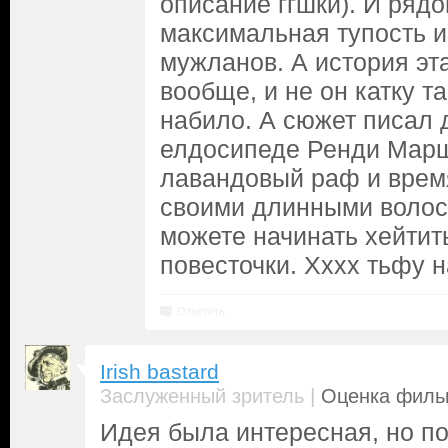
описание ггшки). И рядо
максимальная тупость 
мужланов. А история эт
вообще, и не он катку 
набило. А сюжет писал
елдосипеде Ренди Марш
лавандовый раф и врем
своими длинными волоса
можете начинать хейти
повесточки. Хххх тьфу н
Ответить
Irish bastard
|
Заслуженный зритель
Оценка фильм
Идея была интересная, но по