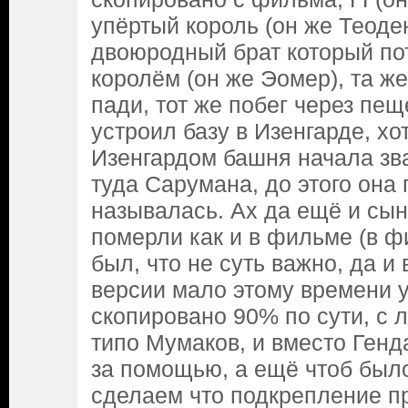
упёртый король (он же Теоде
двоюродный брат который по
королём (он же Эомер), та ж
пади, тот же побег через пе
устроил базу в Изенгарде, хо
Изенгардом башня начала зв
туда Сарумана, до этого она 
называлась. Ах да ещё и сын
померли как и в фильме (в ф
был, что не суть важно, да и
версии мало этому времени у
скопировано 90% по сути, с 
типо Мумаков, и вместо Ген
за помощью, а ещё чтоб было
сделаем что подкрепление п