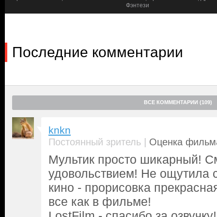
этого Фрека предлагает кандидатуру своего сына Вульфа, одна
Фэнтези
стремление Фреки в будущем захватить его трон. И простой ку
которого Хельма прозовут Молоторуким, положит начало крово
землях великих всадников, а Херу заставит бороться за свою с
Последние комментарии
ВСЕ КОММЕНТАРИИ (109)
knkn
|
Постоянный зритель
Оценка фильма
Мультик просто шикарный! С
удовольствием! Не ощутила 
кино - прорисовка прекрасная
все как в фильме!
LostFilm - спасибо за озвучку