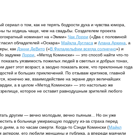
 сериал о том, как не терять бодрости духа и чувства юмора,
роны ты ходишь чаще, чем на свадьбы. Создателем проекта
ногократный номинант на «Эмми»
Чак Лорри
(«Два с половиной
игласил обладателей «Оскара»
Майкла Дугласа
и
Алана Аркина
, а
теры, как
Дэнни ДеВито
(«
В Филадельфии всегда солнечно
») и
 По задумке
Лорри
, «Метод Комински» — это способ найти что-то
т, показать уязвимость пожилых людей в светлых и добрых тонах,
и дает этот возраст, а заодно показать всем, что преклонные года
достей и больших приключений. По отзывам критиков, главной
ся, конечно же, взаимодействие на экране двух величайших
вардии, а в целом «Метод Комински» — это настолько же
 зрелище, которое не оставит равнодушным зрителей любого
стать другим — вечно молодым, вечно пьяным... Но он уже
авестить в больнице умирающую подругу из-за страха перед
 дням, а по часам смерти. Когда-то Сэнди Комински (
Майкл
м актером, его любили женщины и публика, а впереди маячили