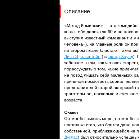
Описание
«Метод Комински» — это комедийный
когда тебе далеко за 60 и на похо
выступил известный комедиант и м
человека»), на главные роли он пр
на втором плане блистают такие ак
Лиза Эдельштейн
(«
Доктор Хаус
»).
забавное в том, как человек старее
порассуждать о том, какие привилеги
не повод лишать себя маленьких ра
причиной посмотреть сериал являет
представителей старой актерской г
трогательное, насколько и смешное
возраста.
Сюжет
Он мог бы выпить море, он мог бы 
настолько стар, что боится даже н
собственной, приближающейся не по
Дуглас
) был относительно успешны