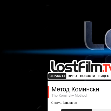
СЕРИАЛЫ
КИНО
НОВОСТИ
ВИДЕО
Метод Комински
The Kominsky Method
Статус: Завершен