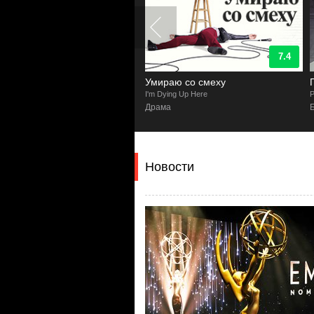
7.9
7.4
жда
Умираю со смеху
I'm Dying Up Here
P
а, Биографический
Драма
Новости