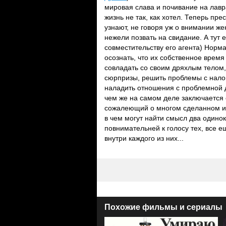
мировая слава и почивание на лавра
жизнь не так, как хотел. Теперь пр
узнают, не говоря уж о внимании же
нежели позвать на свидание. А тут 
совместительству его агента) Норма
осознать, что их собственное врем
совладать со своим дряхлым телом
сюрпризы, решить проблемы с нало
наладить отношения с проблемной 
чем же на самом деле заключается 
сожалеющий о многом сделанном и 
в чем могут найти смысл два одинок
повнимательней к голосу тех, все 
внутри каждого из них...
Похожие фильмы и сериалы