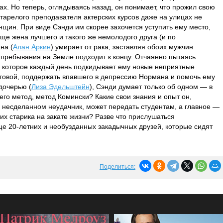
х. Но теперь, оглядываясь назад, он понимает, что прожил свою
естарелого преподавателя актерских курсов даже на улицах не
нщин. При виде Сэнди им скорее захочется уступить ему место,
еще жена лучшего и такого же немолодого друга (и по
на (
Алан Аркин
) умирает от рака, заставляя обоих мужчин
я пребывания на Земле подходит к концу. Отчаянно пытаясь
, которое каждый день подкидывает ему новые неприятные
говой, поддержать впавшего в депрессию Нормана и помочь ему
дочерью (
Лиза Эдельштейн
), Сэнди думает только об одном — в
его метод, метод Комински? Какие свои знания и опыт он,
несделанном неудачник, может передать студентам, а главное —
их старика на закате жизни? Разве что прислушаться
еще 20-летних и необузданных закадычных друзей, которые сидят
Поделиться: