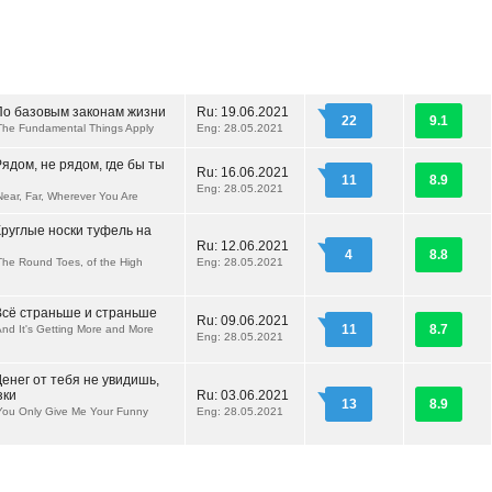
 По базовым законам жизни
Ru:
19.06.2021
22
9.1
The Fundamental Things Apply
Eng: 28.05.2021
Рядом, не рядом, где бы ты
Ru:
16.06.2021
11
8.9
Eng: 28.05.2021
Near, Far, Wherever You Are
Круглые носки туфель на
Ru:
12.06.2021
4
8.8
The Round Toes, of the High
Eng: 28.05.2021
 Всё страньше и страньше
Ru:
09.06.2021
11
8.7
And It's Getting More and More
Eng: 28.05.2021
Денег от тебя не увидишь,
зки
Ru:
03.06.2021
13
8.9
You Only Give Me Your Funny
Eng: 28.05.2021