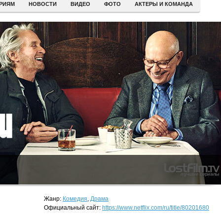
ЕРИЯМ
НОВОСТИ
ВИДЕО
ФОТО
АКТЕРЫ И КОМАНДА
Жанр:
Комедия
,
Драма
Официальный сайт:
https://www.netflix.com/ru/title/80201680