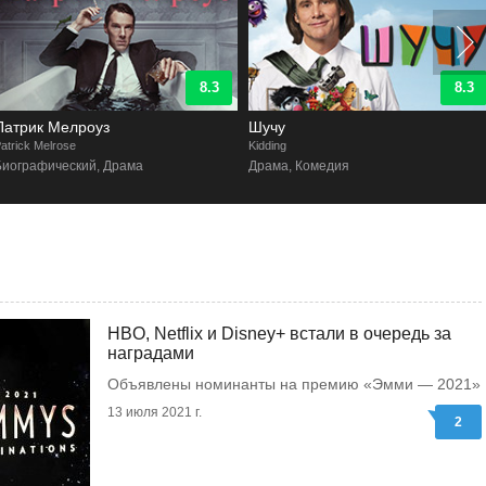
8.3
8.3
Патрик Мелроуз
Шучу
atrick Melrose
Kidding
Биографический, Драма
Драма, Комедия
HBO, Netflix и Disney+ встали в очередь за
наградами
Объявлены номинанты на премию «Эмми — 2021»
13 июля 2021 г.
2