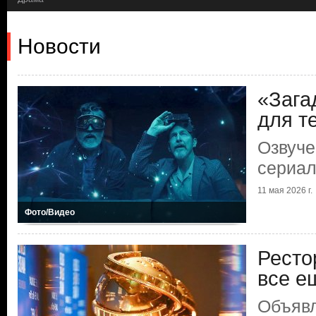
Новости
«Зага
для те
Озвуче
сериал
11 мая 2026 г.
Фото/Видео
Ресто
все е
Объяв