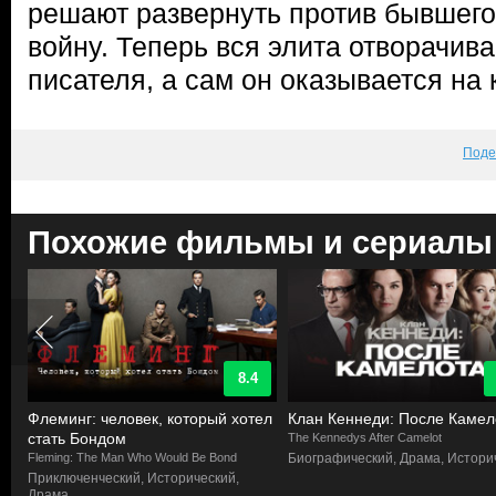
решают развернуть против бывшего
войну. Теперь вся элита отворачива
писателя, а сам он оказывается на
Поде
Похожие фильмы и сериалы
8.4
Флеминг: человек, который хотел
Клан Кеннеди: После Камел
стать Бондом
The Kennedys After Camelot
ама
Fleming: The Man Who Would Be Bond
Биографический, Драма, Истори
Приключенческий, Исторический,
Драма