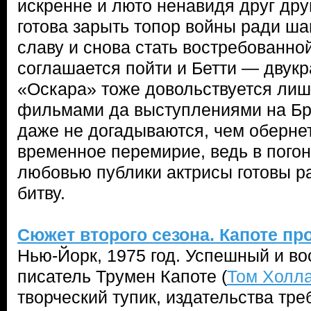
искренне и люто ненавидя друг дру
готова зарыть топор войны ради ш
славу и снова стать востребованно
соглашается пойти и Бетти — двук
«Оскара» тоже довольствуется ли
фильмами да выступлениями на Бр
даже не догадываются, чем оберне
временное перемирие, ведь в пого
любовью публики актрисы готовы р
битву.
Сюжет второго сезона. Капоте пр
Нью-Йорк, 1975 год. Успешный и в
писатель Трумен Капоте (
Том Холл
творческий тупик, издательства тре