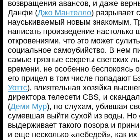
возвращения авансов, и даже верн
Данфи (
Джо Мантелло
) разрывает с
науськиваемый новым знакомым, Т
написать произведение настолько
откровениями, что это может сулить 
социальное самоубийство. В нем п
самые грязные секреты светских ль
времени, не особенно беспокоясь 
его прицел в том числе попадают Б
Уоттс
), влиятельная хозяйка высше
директора телесети CBS, и сканда
(
Деми Мур
), по слухам, убившая св
сумевшая выйти сухой из воды. Но
выдерживает такого позора и прини
и еще несколько «лебедей», как их