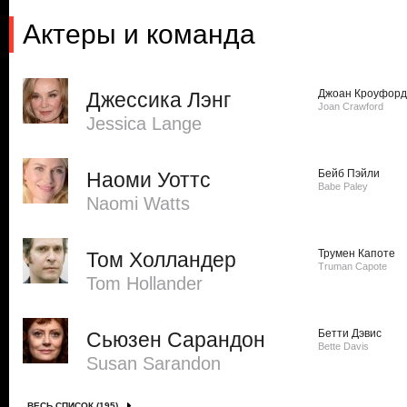
Актеры и команда
Джоан Кроуфорд
Джессика Лэнг
Joan Crawford
Jessica Lange
Бейб Пэйли
Наоми Уоттс
Babe Paley
Naomi Watts
Трумен Капоте
Том Холландер
Truman Capote
Tom Hollander
Бетти Дэвис
Сьюзен Сарандон
Bette Davis
Susan Sarandon
ВЕСЬ СПИСОК (195)