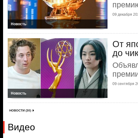
премию
09 декабря 202
Новость
От яп
до чи
Объяв
премии
09 сентября 20
Новость
НОВОСТИ (30)
Видео