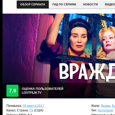
ОБЗОР СЕРИАЛА
ГИД ПО СЕРИЯМ
НОВОСТИ
ВИДЕ
ОЦЕНКА ПОЛЬЗОВАТЕЛЕЙ
7.9
LOSTFILM.TV
Премьера:
05 марта 2017
Жанр:
Драма
,
Б
Канал, Страна:
FX
(США)
Тип:
Антология