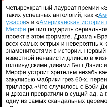
Четырехкратный лауреат премии «
таких успешных антологий, как «
Ам
ужасов
» и «
Американская история 
Мерфи
решил подарить сериально
проект в этом формате. Драма «Вр
всех самых острых и невероятных 
знаменитостями в истории. Первый
известной ненависти длиною в жиз
голливудскими дивами Бетт Дэвис 
Мерфи устроит зрителям незабыва
закулисью Фабрики грез 60-х, пере
триллера «Что случилось с Бэби Д
и Джоан превратили в сущий ад, а г
одну из самых скандальных церем