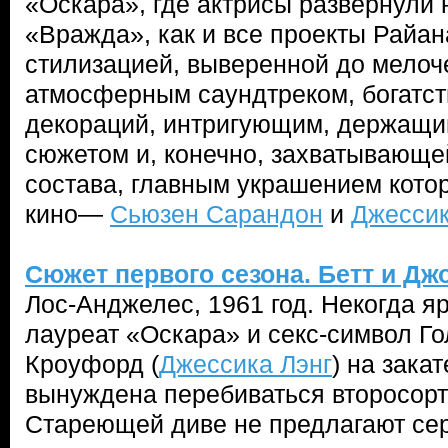
«Оскара», где актрисы развернули
«Вражда», как и все проекты Райан
стилизацией, выверенной до мелоч
атмосферным саундтреком, богатст
декораций, интригующим, держащи
сюжетом и, конечно, захватывающей
состава, главным украшением кото
кино—
Сьюзен Сарандон
и
Джессик
Сюжет первого сезона. Бетт и Дж
Лос-Анджелес, 1961 год. Некогда я
лауреат «Оскара» и секс-символ Г
Кроуфорд (
Джессика Лэнг
) на зака
вынуждена перебиваться второсор
Стареющей диве не предлагают сер