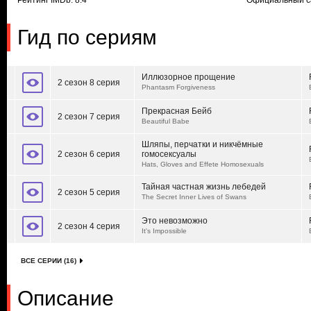
Рейтинг IMDb: 8.4
Официальный с
Гид по сериям
Иллюзорное прощение
2 сезон 8 серия
Phantasm Forgiveness
Прекрасная Бейб
2 сезон 7 серия
Beautiful Babe
Шляпы, перчатки и никчёмные
2 сезон 6 серия
гомосексуалы
Hats, Gloves and Effete Homosexuals
Тайная частная жизнь лебедей
2 сезон 5 серия
The Secret Inner Lives of Swans
Это невозможно
2 сезон 4 серия
It's Impossible
ВСЕ СЕРИИ (16)
Описание