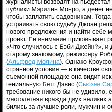
журналисты возводят на пьедеста
публики Мэрилин Монро, а денег не
чтобы заплатить садовникам. Тогд
устраивать свою судьбу Джоан реш
нового предложения и найти себе
проект. Ее внимание приковывает 
«Что случилось с Бэби Джейн?», и 
старому знакомому, режиссеру Роб
(
Альфред Молина
). Однако Кроуфо
странное условие — в качестве св
съемочной площадке она видит ис
гениальную Бетт Дэвис (
Сьюзен Са
требование никого бы не удивило, 
многолетняя вражда двух великих а
бились за лучшие роли, мужчин и 