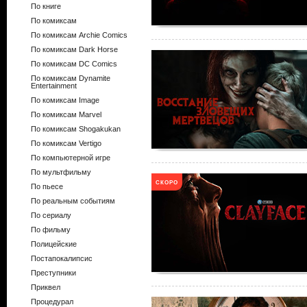
По книге
По комиксам
По комиксам Archie Comics
По комиксам Dark Horse
По комиксам DC Comics
По комиксам Dynamite
Entertainment
По комиксам Image
По комиксам Marvel
По комиксам Shogakukan
По комиксам Vertigo
По компьютерной игре
По мультфильму
СКОРО
По пьесе
По реальным событиям
По сериалу
По фильму
Полицейские
Постапокалипсис
Преступники
Приквел
Процедурал