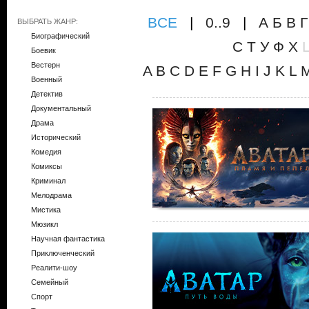
ВCE
|
0..9
|
А
Б
В
Г
ВЫБРАТЬ ЖАНР:
Биографический
С
Т
У
Ф
Х
Боевик
Вестерн
A
B
C
D
E
F
G
H
I
J
K
L
Военный
Детектив
Документальный
Драма
Исторический
Комедия
Комиксы
Криминал
Мелодрама
Мистика
Мюзикл
Научная фантастика
Приключенческий
Реалити-шоу
Семейный
Спорт