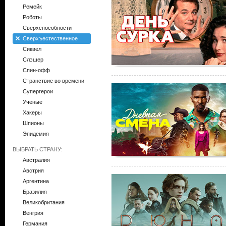
Ремейк
Роботы
Сверхспособности
Сверхъестественное
Сиквел
Слэшер
Спин-офф
Странствие во времени
Супергерои
Ученые
Хакеры
Шпионы
Эпидемия
ВЫБРАТЬ СТРАНУ:
Австралия
Австрия
Аргентина
Бразилия
Великобритания
Венгрия
Германия