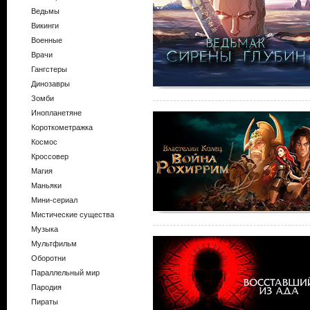
Ведьмы
Викинги
Военные
Врачи
Гангстеры
Динозавры
Зомби
Инопланетяне
Короткометражка
Космос
Кроссовер
Магия
Маньяки
Мини-сериал
Мистические существа
Музыка
Мультфильм
Оборотни
Параллельный мир
Пародия
Пираты