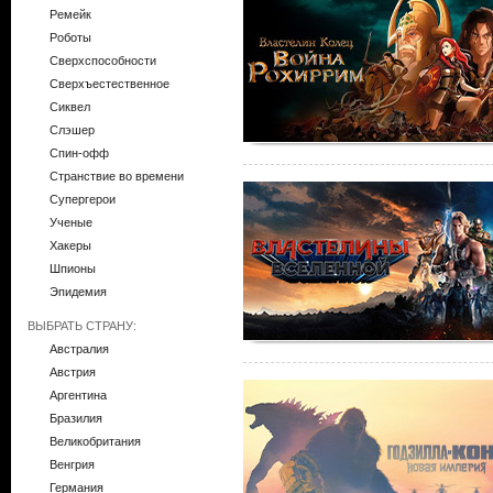
Ремейк
Роботы
Сверхспособности
Сверхъестественное
Сиквел
Слэшер
Спин-офф
Странствие во времени
Супергерои
Ученые
Хакеры
Шпионы
Эпидемия
ВЫБРАТЬ СТРАНУ:
Австралия
Австрия
Аргентина
Бразилия
Великобритания
Венгрия
Германия