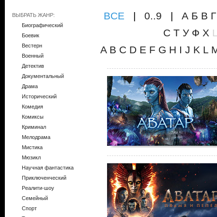
ВCE
|
0..9
|
А
Б
В
Г
ВЫБРАТЬ ЖАНР:
Биографический
С
Т
У
Ф
Х
Боевик
Вестерн
A
B
C
D
E
F
G
H
I
J
K
L
Военный
Детектив
Документальный
Драма
Исторический
Комедия
Комиксы
Криминал
Мелодрама
Мистика
Мюзикл
Научная фантастика
Приключенческий
Реалити-шоу
Семейный
Спорт