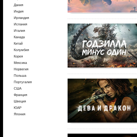
Дания
Индия
Ирландия
Испания
Италия
Канада
Китай
Колумбия
Корея
Мексика
Норвегия
Польша
Португалия
США
Франция
Швеция
ЮАР
Япония