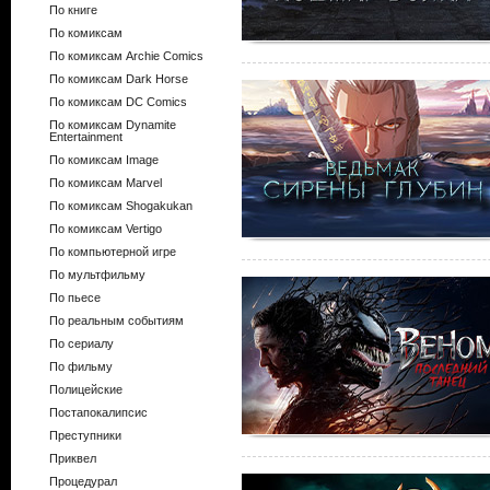
По книге
По комиксам
По комиксам Archie Comics
По комиксам Dark Horse
По комиксам DC Comics
По комиксам Dynamite
Entertainment
По комиксам Image
По комиксам Marvel
По комиксам Shogakukan
По комиксам Vertigo
По компьютерной игре
По мультфильму
По пьесе
По реальным событиям
По сериалу
По фильму
Полицейские
Постапокалипсис
Преступники
Приквел
Процедурал