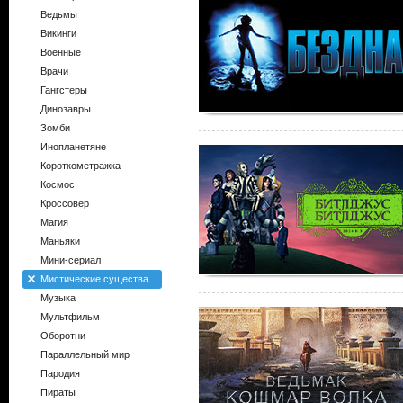
Ведьмы
Викинги
Военные
Врачи
Гангстеры
Динозавры
Зомби
Инопланетяне
Короткометражка
Космос
Кроссовер
Магия
Маньяки
Мини-сериал
Мистические существа
Музыка
Мультфильм
Оборотни
Параллельный мир
Пародия
Пираты