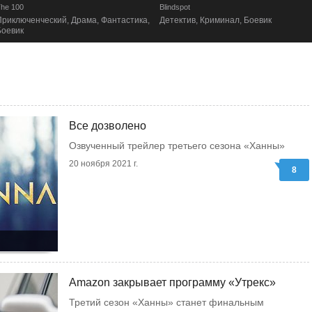
he 100
Blindspot
Приключенческий, Драма, Фантастика,
Детектив, Криминал, Боевик
Боевик
Все дозволено
Озвученный трейлер третьего сезона «Ханны»
20 ноября 2021 г.
8
Amazon закрывает программу «Утрекс»
Третий сезон «Ханны» станет финальным