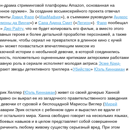
ен-драма стриминговой платформы Amazon, основанная на
нное оружие». За создание восьмисерийного проекта отвечал
 ленты
Дэвид Фарр
(«
МакМафия
»), а съемками руководили
Андерс
емоны да Винчи
») и
Сара Адина Смит
(«
Легион
»).
Фарр
пообещал
ы»
Джо Райту
, что не будет копировать его фильм, а вместо этого
авных героев и более детальной проработке персонажей, а также
мичным, чтобы сериал не превратился в длинное кино с кучей
а» может похвастаться впечатляющим миксом из
азочной истории о необычной девочке, в которой соединились
нность, положительно оцененными критиками актерскими работами
лавную роль в сериале исполняет молодая актриса
Эсме Крид-
играют звезды детективного триллера «
Убийство
»
Юэль Киннаман
и
рик Хеллер (
Юэль Киннаман
) живет со своей дочерью Ханной
о давно он выкрал ее из загадочного правительственного заведения
 девочки от суровой и беспощадной Мариссы Виглер (
Мирей
й аварии Эрик остался с ребенком один и вырастил ее вдали от
т остального мира. Ханна свободно говорит на нескольких языках,
боевых навыков и в целом представляет собой совершенное
причинить любому живому существу серьезный вред. При этом