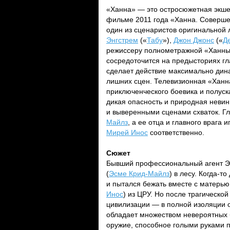
«Ханна» — это остросюжетная экш
фильме 2011 года «Ханна. Соверше
один из сценаристов оригинальной
Энгстрем
(«
Табу
»),
Джон Джонс
(«
Д
режиссеру полнометражной «Ханн
сосредоточится на предысториях гл
сделает действие максимально дина
лишних сцен. Телевизионная «Ханн
приключенческого боевика и полуск
дикая опасность и природная неви
и выверенными сценами схваток. Г
Майлз
, а ее отца и главного врага 
Мирей Инос
соответственно.
Сюжет
Бывший профессиональный агент Э
(
Эсме Крид-Майлз
) в лесу. Когда-т
и пытался бежать вместе с матерью
Инос
) из ЦРУ. Но после трагическо
цивилизации — в полной изоляции о
обладает множеством невероятных 
оружие, способное голыми руками 