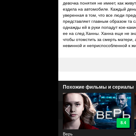
девочка понятия не имеет, как живу
ездила на автомобиле. Каждый день
уверенная в том, что все люди пре
представляет главным образом та са
однажды ей в руки попадут кое-как
ее на след Ханны. Ханна еще не зна
чтобы отомстить за смерть матери, 
невинной и неприспособленной к жи
Похожие фильмы и сериалы
9.1
8.4
ои
Верь