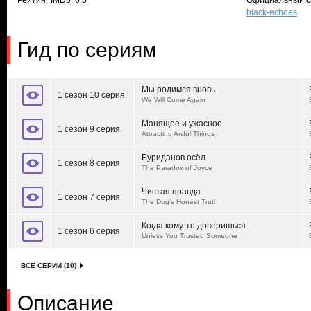
Рейтинг IMDb: 6.5
Официальный с
black-echoes
Гид по сериям
Мы родимся вновь
1 сезон 10 серия
We Will Come Again
Манящее и ужасное
1 сезон 9 серия
Attracting Awful Things
Буриданов осёл
1 сезон 8 серия
The Paradox of Joyce
Чистая правда
1 сезон 7 серия
The Dog's Honest Truth
Когда кому-то доверишься
1 сезон 6 серия
Unless You Trusted Someone
ВСЕ СЕРИИ (10)
Описание