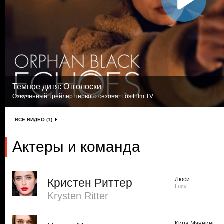
Темное дитя: Отголоски
Озвученный трейлер первого сезона. LostFilm.TV
ВСЕ ВИДЕО (1)
Актеры и команда
Люси
Кристен Риттер
Lucy
Krysten Ritter
Кира Мэннинг