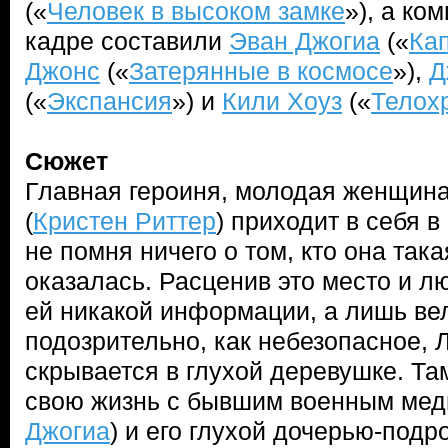
(«
Человек в высоком замке
»), а к
кадре составили
Эван Джогиа
(«
Ка
Джонс
(«
Затерянные в космосе
»),
Д
(«
Экспансия
») и
Кили Хоуз
(«
Телох
Сюжет
Главная героиня, молодая женщин
(
Кристен Риттер
) приходит в себя в
не помня ничего о том, кто она така
оказалась. Расценив это место и л
ей никакой информации, а лишь ве
подозрительно, как небезопасное, 
скрывается в глухой деревушке. Та
свою жизнь с бывшим военным мед
Джогиа
) и его глухой дочерью-подр