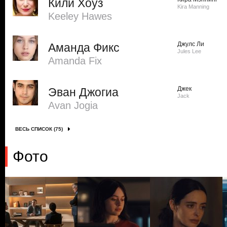
Кили Хоуз
Kira Manning
Keeley Hawes
Джулс Ли
Аманда Фикс
Jules Lee
Amanda Fix
Джек
Эван Джогиа
Jack
Avan Jogia
ВЕСЬ СПИСОК (75)
Фото