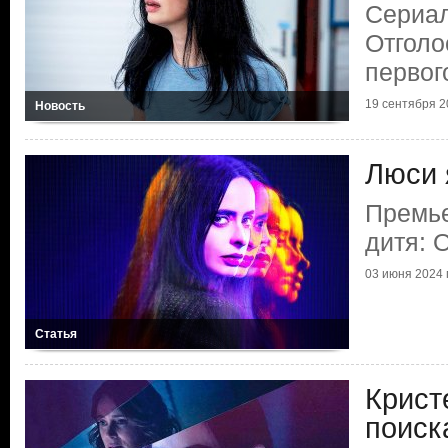
Сериал
Отголо
первог
19 сентября 20
Новость
Люси 
Премье
дитя: 
03 июня 2024 г
Статья
Крист
поиск