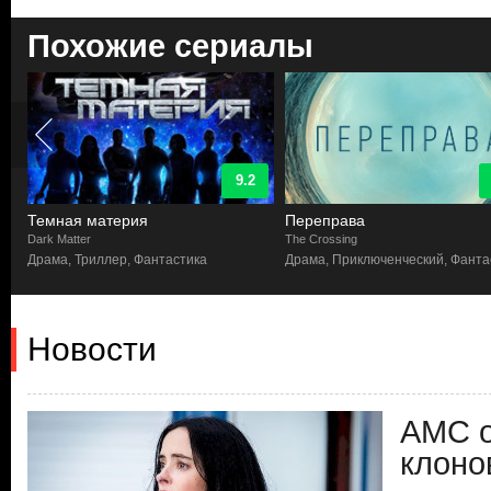
Похожие сериалы
9.2
Темная материя
Переправа
Dark Matter
The Crossing
Драма, Триллер, Фантастика
Драма, Приключенческий, Фанта
Новости
AMC о
клоно