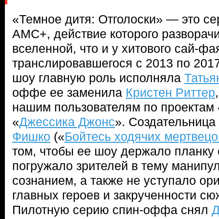
«Темное дитя: Отголоски» — это с
AMC+, действие которого разворачи
вселенной, что и у хитового сай-фа
транслировавшегося с 2013 по 2017
шоу главную роль исполняла
Татья
оффе ее заменила
Кристен Риттер
нашим пользователям по проектам 
«
Джессика Джонс
». Создательница
Фишко
(«
Бойтесь ходячих мертвецо
том, чтобы ее шоу держало планку 
погружало зрителей в тему манипу
сознанием, а также не уступало ор
главных героев и закрученности сю
Пилотную серию спин-оффа снял
Д