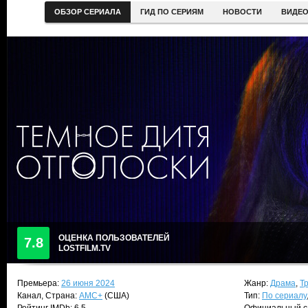
ОБЗОР СЕРИАЛА
ГИД ПО СЕРИЯМ
НОВОСТИ
ВИДЕ
ОЦЕНКА ПОЛЬЗОВАТЕЛЕЙ
7.8
LOSTFILM.TV
Премьера:
26 июня 2024
Жанр:
Драма
,
Т
Канал, Страна:
AMC+
(США)
Тип:
По сериалу