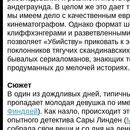
андеграунда. В целом же это дает т
мы имеем дело с качественным ев
кинематографом. Однако формат шо
клиффхэнгерами и разветвленным
позволяет «Убийству» приковать к 
поклонников тягучих скандинавских
бывалых сериаломанов, знающих то
продуманных до мелочей историях
Сюжет
В один из дождливых дней, типичн
пропадает молодая девушка по име
Финдлей
). Как назло, происходит 
опытного детектива Сары Линден (
собрала свои вещи и со дня на день