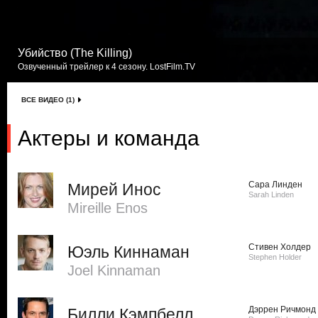
Убийство (The Killing)
Озвученный трейлер к 4 сезону. LostFilm.TV
ВСЕ ВИДЕО (1)
Актеры и команда
Сара Линден
Мирей Инос
Sarah Linden
Mireille Enos
Стивен Холдер
Юэль Киннаман
Stephen Holder
Joel Kinnaman
Дэррен Ричмонд
Билли Кэмпбелл