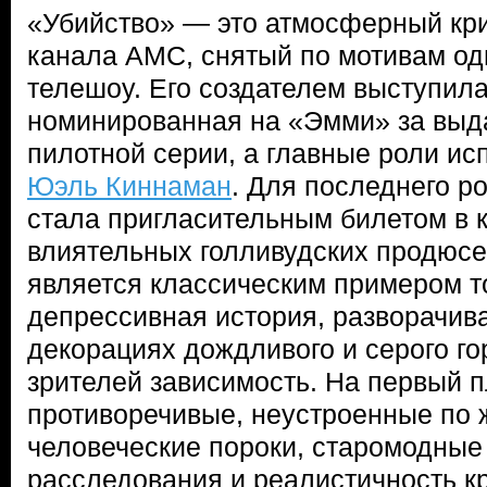
«Убийство» — это атмосферный кр
канала AMC, снятый по мотивам од
телешоу. Его создателем выступил
номинированная на «Эмми» за вы
пилотной серии, а главные роли и
Юэль Киннаман
. Для последнего р
стала пригласительным билетом в 
влиятельных голливудских продюсе
является классическим примером то
депрессивная история, разворачи
декорациях дождливого и серого го
зрителей зависимость. На первый 
противоречивые, неустроенные по 
человеческие пороки, старомодны
расследования и реалистичность к