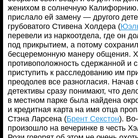
женихом в солнечную Калифорнию.
прислало ей замену — другого дете
грубоватого Стивена Холдера (
Юэл
перевели из наркоотдела, где он д
под прикрытием, а потому сохранил
бесцеремонную манеру общения. 
противоположность сдержанной и с
приступить к расследованию им пр
преодолев все разногласия. Начав 
детективы сразу понимают, что дел
в местном парке была найдена окр
и кредитная карта на имя отца про
Стэна Ларсена (
Брент Секстон
). Во
произошло на вечеринке в честь Хэ
Рози говорят об этом не очень охотн