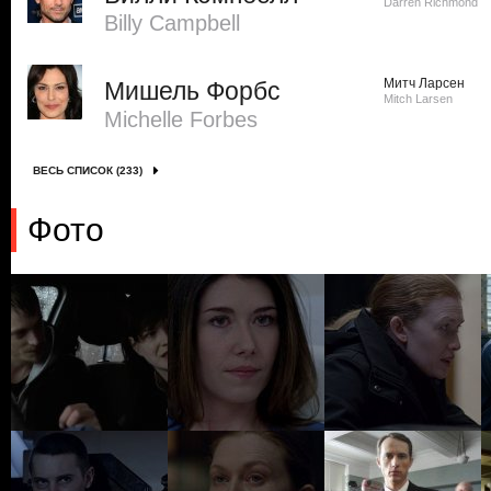
Darren Richmond
Billy Campbell
Митч Ларсен
Мишель Форбс
Mitch Larsen
Michelle Forbes
ВЕСЬ СПИСОК (233)
Фото