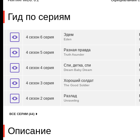
Рейтинг IMDb: 8.2
Официальный с
Гид по сериям
Эдем
4 сезон 6 серия
Eden
Разная правда
4 сезон 5 серия
Truth Asunder
Спи, детка, спи
4 сезон 4 серия
Dream Baby Dream
Хороший солдат
4 сезон 3 серия
The Good Soldier
Разлад
4 сезон 2 серия
Unraveling
ВСЕ СЕРИИ (44)
Описание