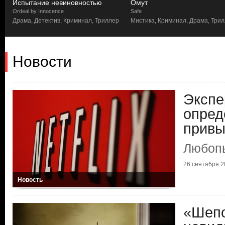
Испытание невиновностью
Омут
Ordeal by Innocence
Safe
Драма, Детектив, Криминал, Триллер
Мистика, Криминал, Драма, Три
Новости
Экспер
опред
привы
Любоп
26 сентября 20
Новость
«Шепо