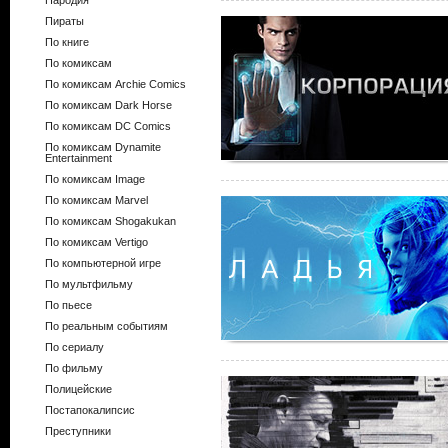
Пародия
Пираты
По книге
По комиксам
По комиксам Archie Comics
По комиксам Dark Horse
По комиксам DC Comics
По комиксам Dynamite
Entertainment
По комиксам Image
По комиксам Marvel
По комиксам Shogakukan
По комиксам Vertigo
По компьютерной игре
По мультфильму
По пьесе
По реальным событиям
По сериалу
По фильму
Полицейские
Постапокалипсис
Преступники