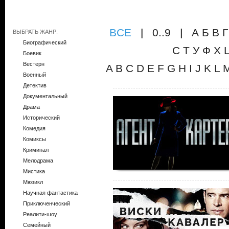
ВCE
|
0..9
|
А
Б
В
Г
ВЫБРАТЬ ЖАНР:
Биографический
С
Т
У
Ф
Х
Боевик
Вестерн
A
B
C
D
E
F
G
H
I
J
K
L
Военный
Детектив
Документальный
Драма
Исторический
Комедия
Комиксы
Криминал
Мелодрама
Мистика
Мюзикл
Научная фантастика
Приключенческий
Реалити-шоу
Семейный