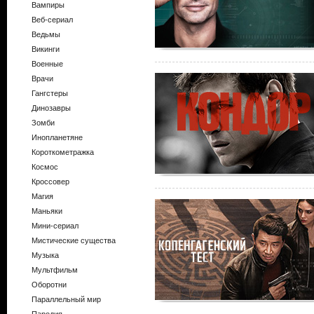
Вампиры
Веб-сериал
Ведьмы
Викинги
Военные
Врачи
Гангстеры
Динозавры
Зомби
Инопланетяне
Короткометражка
Космос
Кроссовер
Магия
Маньяки
Мини-сериал
Мистические существа
Музыка
Мультфильм
Оборотни
Параллельный мир