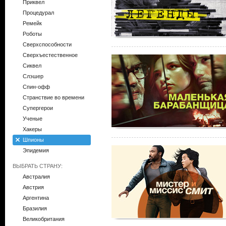
Приквел
Процедурал
Ремейк
Роботы
Сверхспособности
Сверхъестественное
Сиквел
Слэшер
Спин-офф
Странствие во времени
Супергерои
Ученые
Хакеры
Шпионы
Эпидемия
ВЫБРАТЬ СТРАНУ:
Австралия
Австрия
Аргентина
Бразилия
Великобритания