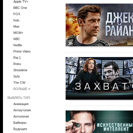
Apple TV+
BBC One
FOX
hulu
Max
MGM+
NBC
Netflix
Prime Video
Rai 1
Roku
Showtime
Syfy
The CW
БОЛЬШЕ
ВЫБРАТЬ ТИП:
Анимация
Антиутопия
Антология
Байкеры
Будущее