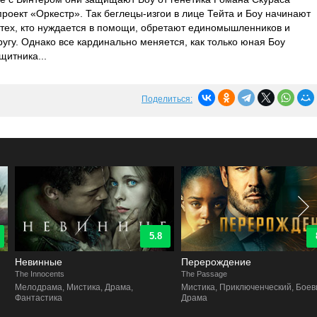
проект «Оркестр». Так беглецы-изгои в лице Тейта и Боу начинают
т тех, кто нуждается в помощи, обретают единомышленников и
угу. Однако все кардинально меняется, как только юная Боу
щитника...
Поделиться:
5.8
8.5
Невинные
Перерождение
he Innocents
The Passage
Мелодрама, Мистика, Драма,
Мистика, Приключенческий, Боевик,
Фантастика
Драма