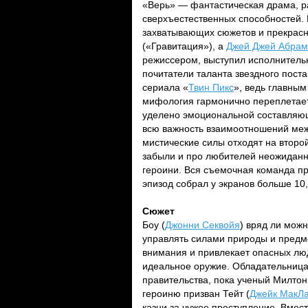
«Верь» — фантастическая драма, 
сверхъестественных способностей.
захватывающих сюжетов и прекрасн
(«Гравитация»), а
Джей Джей Абрам
режиссером, выступил исполнитель
почитатели таланта звездного пост
сериала «
Твин Пикс
», ведь главным
мифология гармонично переплетает
уделено эмоциональной составляюще
всю важность взаимоотношений межд
мистические силы отходят на второ
забыли и про любителей неожиданн
героини. Вся съемочная команда пр
эпизод собрал у экранов больше 10
Сюжет
Боу (
Джонни Секвойя
) вряд ли мож
управлять силами природы и предме
внимания и привлекает опасных люд
идеальное оружие. Обладательница
правительства, пока ученый Милтон
героиню призван Тейт (
Джейк МакЛ
казни за чужое преступление. Вмес