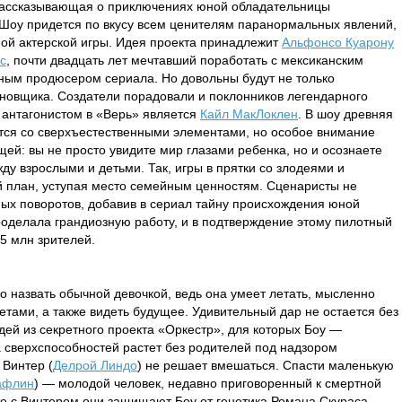
рассказывающая о приключениях юной обладательницы
 Шоу придется по вкусу всем ценителям паранормальных явлений,
ой актерской игры. Идея проекта принадлежит
Альфонсо Куарону
с
, почти двадцать лет мечтавший поработать с мексиканским
ным продюсером сериала. Но довольны будут не только
ановщика. Создатели порадовали и поклонников легендарного
 антагонистом в «Верь» является
Кайл МакЛоклен
. В шоу древняя
ся со сверхъестественными элементами, но особое внимание
й: вы не просто увидите мир глазами ребенка, но и осознаете
у взрослыми и детьми. Так, игры в прятки со злодеями и
й план, уступая место семейным ценностям. Сценаристы не
ых поворотов, добавив в сериал тайну происхождения юной
оделала грандиозную работу, и в подтверждение этому пилотный
,5 млн зрителей.
но назвать обычной девочкой, ведь она умеет летать, мысленно
тами, а также видеть будущее. Удивительный дар не остается без
ей из секретного проекта «Оркестр», для которых Боу —
 сверхспособностей растет без родителей под надзором
 Винтер (
Делрой Линдо
) не решает вмешаться. Спасти маленькую
афлин
) — молодой человек, недавно приговоренный к смертной
те с Винтером они защищают Боу от генетика Романа Скураса