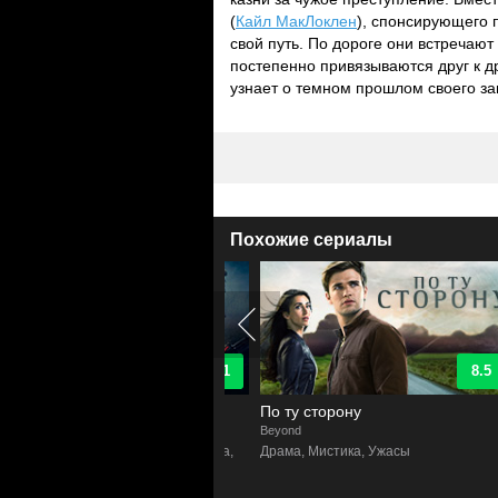
(
Кайл МакЛоклен
), спонсирующего 
свой путь. По дороге они встречаю
постепенно привязываются друг к др
узнает о темном прошлом своего за
Похожие сериалы
9.1
8.5
адочные события
По ту сторону
ger Things
Beyond
T
ы, Фантастика, Мистика, Драма,
Драма, Мистика, Ужасы
йный, Триллер