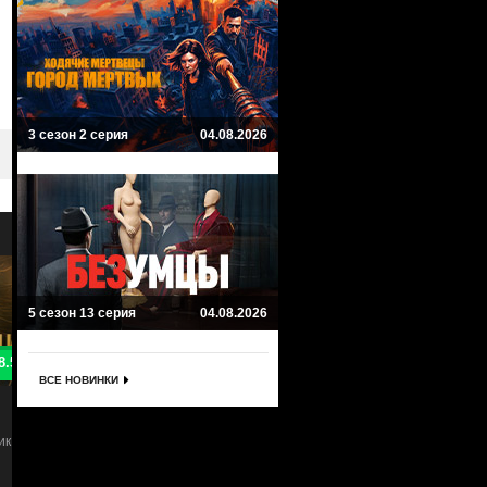
3 сезон 2 серия
04.08.2026
5 сезон 13 серия
04.08.2026
8.7
8
ВСЕ НОВИНКИ
Ханна
Ладья
Hanna
The Rook
Боевик, Триллер, Драма
Драма, Фантастика, Триллер