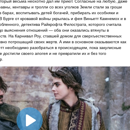
который весьма неохотно дал им приют. Согласные на любую, даже
авны, кентавры и тролли со всех уголков Земли стали за гроши
 барах, воспитывать детей богачей, прибирать их особняки и
 В Бурге от кровавой войны укрылась и фея Виньетт Камнемох и в
юбленного, детектива Райкрофта Филострата, которого считала
о выяснения отношений — оба они оказались втянуты в
ств. На Карнивал Роу, ставшей домом для сверхъестественных
овно потрошащий своих жертв. А ими в основном оказываются как
етт необходимо разобраться в происходящем, пока закулисные
 достигли своего апогея и не превратили их и без того
р.