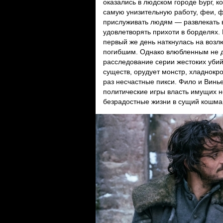
оказались в людском городе Бург, 
самую унизительную работу, феи, ф
прислуживать людям — развлекать в
удовлетворять прихоти в борделях.
первый же день наткнулась на возл
погибшим. Однако влюбленным не д
расследование серии жестоких убий
существ, орудует монстр, хладнокр
раз несчастные пикси. Фило и Винь
политические игры власть имущих не
безрадостные жизни в сущий кошма