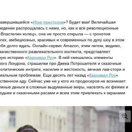
 завершившейся «
Игре престолов
»? Будет вам! Величайшая
видении распрощалась с нами, но, как и все революционные
 «Властелин колец», она не просто открыла — с грохотом
огих, амбициозных, красивых и современных по духу шоу в этом
ебя долго ждать. Онлайн-сервис Amazon, этим летом, видимо,
качественного развлекательного контента, представляет
ную историю «
Карнивал Роу
». В ней смешались элементы
кого Лондона, страшилки про Джека Потрошителя и сказочные
литические интриги, насилие и жестокость, вечная лав-стори и
циальным проблемам. Еще десять лет назад «
Карнивал Роу
»
твенном аду. Сейчас уже ни у кого из продюсеров не возникает
мные деньги в сложные выдуманные миры, населять их феями и
юдьми и сказочными расами и всем этим привлекать к экранами