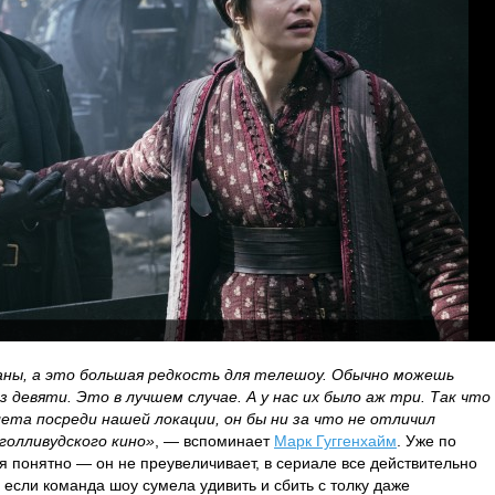
аны, а это большая редкость для телешоу. Обычно можешь
з девяти. Это в лучшем случае. А у нас их было аж три. Так что
ета посреди нашей локации, он бы ни за что не отличил
голливудского кино»
, — вспоминает
Марк Гуггенхайм
. Уже по
я понятно — он не преувеличивает, в сериале все действительно
, если команда шоу сумела удивить и сбить с толку даже