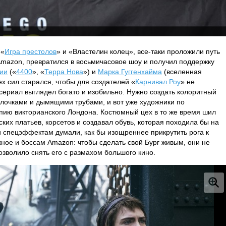
 «
Игра престолов
» и «Властелин колец», все-таки проложили путь
Amazon, превратился в восьмичасовое шоу и получил поддержку
ии
(«
4400
», «
Терра Нова
») и
Марка Гуггенхайма
(вселенная
ех сил старался, чтобы для создателей «
Карнивал Роу
» не
 сериал выглядел богато и изобильно. Нужно создать колоритный
лочками и дымящими трубами, и вот уже художники по
пию викторианского Лондона. Костюмный цех в то же время шил
ких платьев, корсетов и создавал обувь, которая походила бы на
и спецэффектам думали, как бы изощреннее прикрутить рога к
жное и боссам Amazon: чтобы сделать свой Бург живым, они не
озволило снять его с размахом большого кино.