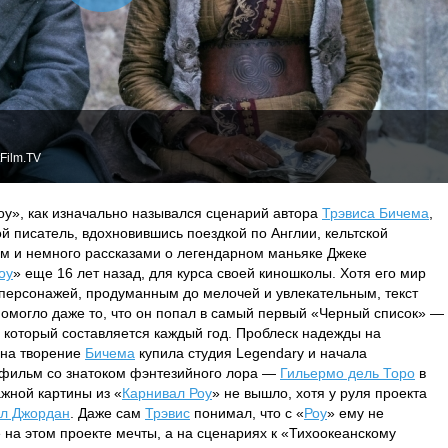
Film.TV
оу», как изначально назывался сценарий автора
Трэвиса Бичема
,
й писатель, вдохновившись поездкой по Англии, кельтской
м и немного рассказами о легендарном маньяке Джеке
оу
» еще 16 лет назад, для курса своей киношколы. Хотя его мир
 персонажей, продуманным до мелочей и увлекательным, текст
помогло даже то, что он попал в самый первый «Черный список» —
 который составляется каждый год. Проблеск надежды на
 на творение
Бичема
купила студия Legendary и начала
 фильм со знатоком фэнтезийного лора —
Гильермо дель Торо
в
жной картины из «
Карнивал Роу
» не вышло, хотя у руля проекта
л Джордан
. Даже сам
Трэвис
понимал, что с «
Роу
» ему не
 на этом проекте мечты, а на сценариях к «Тихоокеанскому