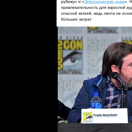
рубежу» и «
Электрическим снам
». 
привлекательность для взрослой ау
опасной затеей, ведь лента не осн
больших затрат.