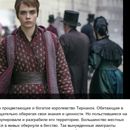
ло процветающее и богатое королевство Тирнанок. Обитающие в
щательно оберегая свои знания и ценности. Но польстившиеся на
купировали и разграбили его территорию. Большинство местных
ся в живых обернули в бегство. Так вынужденные эмигранты