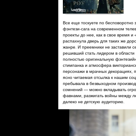
Все еще тоскуете по бесповоротно
фэнтези-сага на современном теле
проекты до нее, как в свое время и
распахнула дверь для таких же дор
жанре. И преемники не заставили с
решивший стать лидером в области 
полностью оригинальную фэнтезий
стимпанка и атмосфера викторианс
персонажи в мрачных декорациях, по
ясно читаемая отсылка к нашим со
пребывала в безвыходном производс
сомнений — можно вкладывать огро
фавнами, разжигать войны между л
далеко не детскую аудиторию.