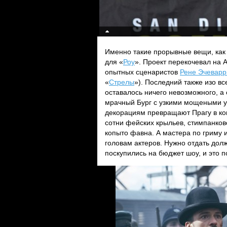
Именно такие прорывные вещи, как
для «
Роу
». Проект перекочевал на 
опытных сценаристов
Рене Эчеварр
«
Стрелы
»). Последний также изо вс
оставалось ничего невозможного, а
мрачный Бург с узкими мощеными у
декорациям превращают Прагу в ко
сотни фейских крыльев, стимпанковс
копыто фавна. А мастера по гриму 
головам актеров. Нужно отдать дол
поскупились на бюджет шоу, и это п