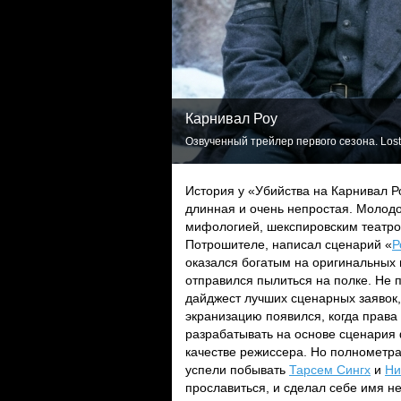
Карнивал Роу
Озвученный трейлер первого сезона. Lost
История у «Убийства на Карнивал Р
длинная и очень непростая. Молодо
мифологией, шекспировским театро
Потрошителе, написал сценарий «
Р
оказался богатым на оригинальных
отправился пылиться на полке. Не 
дайджест лучших сценарных заявок,
экранизацию появился, когда права
разрабатывать на основе сценария
качестве режиссера. Но полнометра
успели побывать
Тарсем Сингх
и
Ни
прославиться, и сделал себе имя не