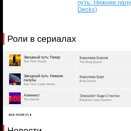
путь: Нижние палу
Decks)
Роли в сериалах
Звездный путь: Пикар
Королева Боргов
Star Trek: Picard
The Borg Queen
Звездный путь: Нижние
Королева Борг
палубы
Borg Queen
Star Trek: Lower Decks
Алиенист
Элизабет Кэди Стэнтон
The Alienist
Elizabeth Cady Stanton
ВСЕ РОЛИ (7)
Новости