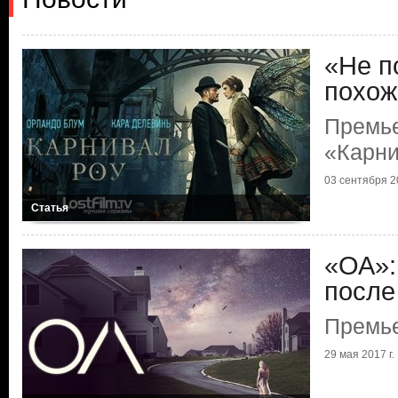
«Не п
похож
Премь
«Карни
03 сентября 20
Статья
«ОА»:
после
Премь
29 мая 2017 г.