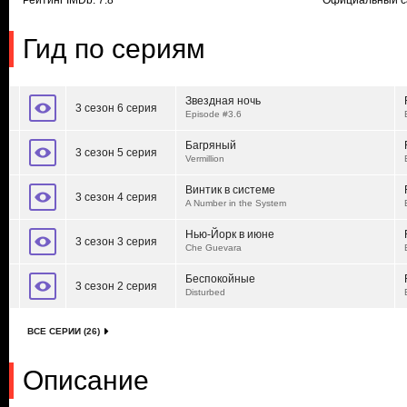
Рейтинг IMDb: 7.8
Официальный с
Гид по сериям
Звездная ночь
3 сезон 6 серия
Episode #3.6
Багряный
3 сезон 5 серия
Vermillion
Винтик в системе
3 сезон 4 серия
A Number in the System
Нью-Йорк в июне
3 сезон 3 серия
Che Guevara
Беспокойные
3 сезон 2 серия
Disturbed
ВСЕ СЕРИИ (26)
Описание