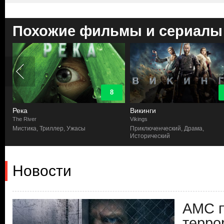
Похожие фильмы и сериалы
8
Река
Викинги
The River
Vikings
Мистика, Триллер, Ужасы
Приключенческий, Драма,
Исторический
Новости
AMC 
терро