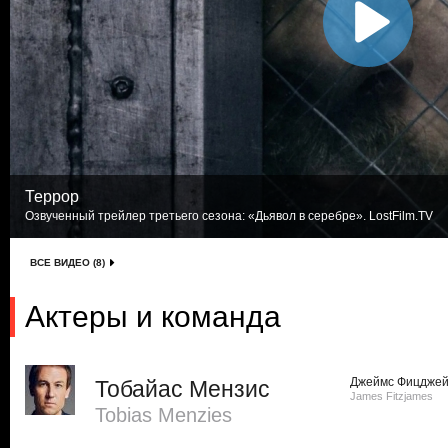
Террор
Озвученный трейлер третьего сезона: «Дьявол в серебре». LostFilm.TV
ВСЕ ВИДЕО (8)
Актеры и команда
Джеймс Фицдже
Тобайас Мензис
James Fitzjames
Tobias Menzies