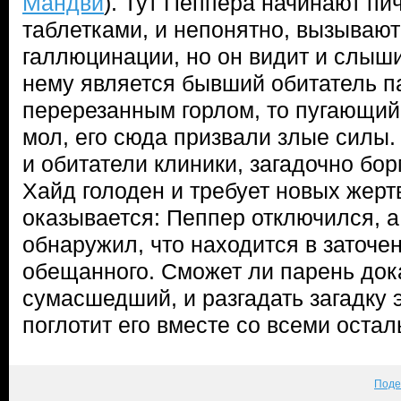
Мандви
). Тут Пеппера начинают п
таблетками, и непонятно, вызывают
галлюцинации, но он видит и слыши
нему является бывший обитатель п
перерезанным горлом, то пугающий
мол, его сюда призвали злые силы
и обитатели клиники, загадочно бо
Хайд голоден и требует новых жертв
оказывается: Пеппер отключился, а
обнаружил, что находится в заточе
обещанного. Сможет ли парень дока
сумасшедший, и разгадать загадку э
поглотит его вместе со всеми оста
Поде