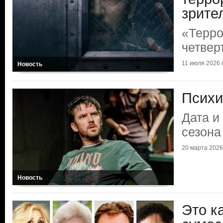
зрите
«Терро
четвер
11 июля 2026 г
Новость
Психи
Дата и
сезона
20 марта 2026 
Новость
Это к