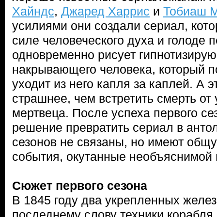
Хайндс
,
Джаред Харрис
и
Тобиаш 
усилиями они создали сериал, кото
силе человеческого духа и голоде 
одновременно рисует гипнотизирую
накрывающего человека, который п
уходит из него капля за каплей. А э
страшнее, чем встретить смерть от 
мертвеца. После успеха первого се
решение превратить сериал в анто
сезонов не связаны, но имеют общ
события, окутанные необъяснимой 
Сюжет первого сезона
В 1845 году два укрепленных желе
последнему слову техники корабля 