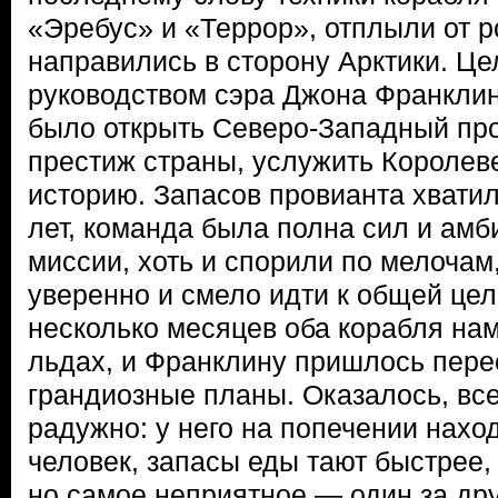
«Эребус» и «Террор», отплыли от р
направились в сторону Арктики. Ц
руководством сэра Джона Франклин
было открыть Северо-Западный прох
престиж страны, услужить Королеве
историю. Запасов провианта хватил
лет, команда была полна сил и амб
миссии, хоть и спорили по мелочам
уверенно и смело идти к общей цел
несколько месяцев оба корабля нам
льдах, и Франклину пришлось пере
грандиозные планы. Оказалось, все
радужно: у него на попечении нахо
человек, запасы еды тают быстрее,
но самое неприятное — один за др