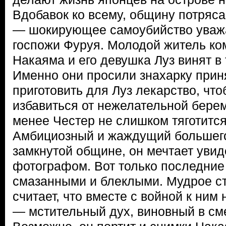
Вдобавок ко всему, общину потряс
— шокирующее самоубийство уваж
госпожи Фуруя. Молодой житель к
Накаяма и его девушка Луз винят в 
Именно они просили знахарку приня
приготовить для Луз лекарство, что
избавиться от нежелательной бере
менее Честер не слишком тяготитс
Амбициозный и жаждущий большего
замкнутой общине, он мечтает увид
фотографом. Вот только последние
смазанными и блеклыми. Мудрое с
считает, что вместе с войной к ним
— мстительный дух, виновный в см