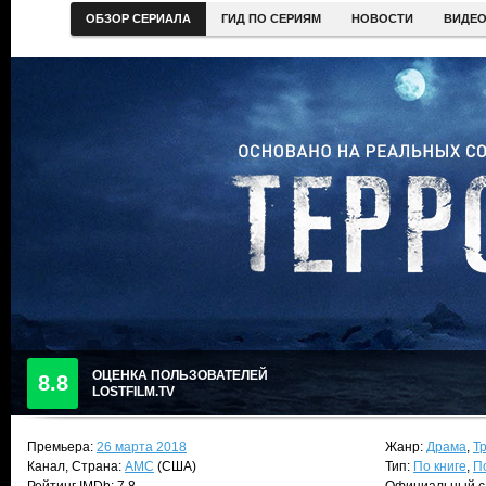
ОБЗОР СЕРИАЛА
ГИД ПО СЕРИЯМ
НОВОСТИ
ВИДЕ
ОЦЕНКА ПОЛЬЗОВАТЕЛЕЙ
8.8
LOSTFILM.TV
Премьера:
26 марта 2018
Жанр:
Драма
,
Т
Канал, Страна:
AMC
(США)
Тип:
По книге
,
П