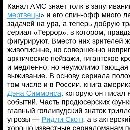
Канал AMC знает толк в запугивани
мертвецы
» и его спин-офф много л
задачей на ура, а теперь добрую 
сериал «Террор», в котором, правд
фигурируют. Вместо них зрителей 
живописные, но совершенно непри
арктические пейзажи, гигантское 
и медленно, но неумолимо тающая
выживание. В основу сериала поло
том числе и в России, книга амери
Дэна Симмонса
, которую он писал
событий. Часть продюсерских функ
главный голливудский знаток трилл
угрозы —
Ридли Скотт
, а в актерск
хорошо известные сериаломанам п