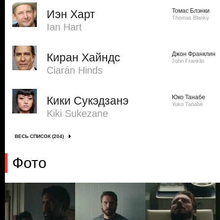
Томас Блэнки
Иэн Харт
Thomas Blanky
Ian Hart
Джон Франклин
Киран Хайндс
John Franklin
Ciarán Hinds
Юко Танабе
Кики Сукэдзанэ
Yuko Tanabe
Kiki Sukezane
ВЕСЬ СПИСОК (204)
Фото