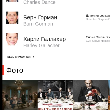
Charles Dance
Детектив-сержан
Берн Горман
Detective Sergeant 
Burn Gorman
Сирил Огилви Х
Харли Галлахер
Cyril Ogilvie Hamilt
Harley Gallacher
ВЕСЬ СПИСОК (23)
Фото