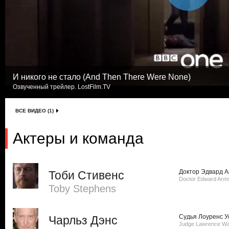
И никого не стало (And Then There Were None)
Озвученный трейлер. LostFilm.TV
ВСЕ ВИДЕО (1)
Актеры и команда
Доктор Эдвард А
Тоби Стивенс
Doctor Edward Arm
Toby Stephens
Судья Лоуренс У
Чарльз Дэнс
Judge Lawrence Wa