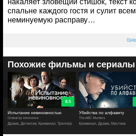
накаляет зловещий стишок, текст ко
спальне каждого гостя и сулит все
неминуемую расправу…
Поде
Похожие фильмы и сериалы
8.5
Испытание невиновностью
Убийства по алфавиту
Ordeal by Innocence
The ABC Murders
Драма, Детектив, Криминал, Триллер
Криминал, Драма, Мистика