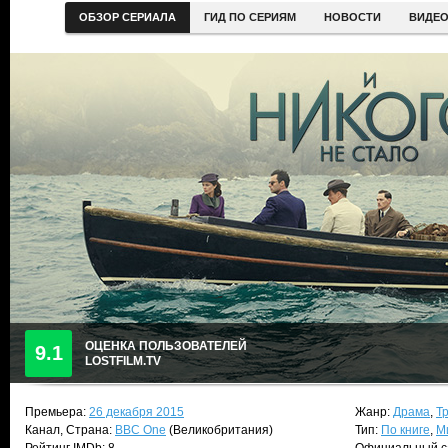
ОБЗОР СЕРИАЛА
ГИД ПО СЕРИЯМ
НОВОСТИ
ВИДЕ
ОЦЕНКА ПОЛЬЗОВАТЕЛЕЙ
9.1
LOSTFILM.TV
Премьера:
26 декабря 2015
Жанр:
Драма
,
Т
Канал, Страна:
BBC One
(Великобритания)
Тип:
По книге
,
М