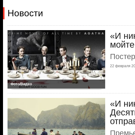
Новости
«И ни
мойте
Постер
22 февраля 20
Фото/Видео
«И ни
Десят
отпра
Премье