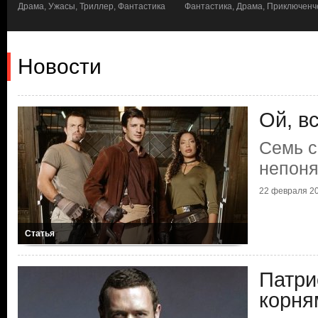
Драма, Ужасы, Триллер, Фантастика
Фантастика, Драма, Приключенч
Новости
Ой, вс
Семь с
непон
22 февраля 20
Статья
Патри
корня