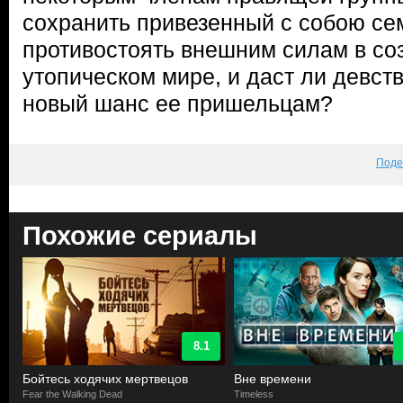
сохранить привезенный с собою се
противостоять внешним силам в с
утопическом мире, и даст ли девст
новый шанс ее пришельцам?
Поде
Похожие сериалы
8.1
Бойтесь ходячих мертвецов
Вне времени
Fear the Walking Dead
Timeless