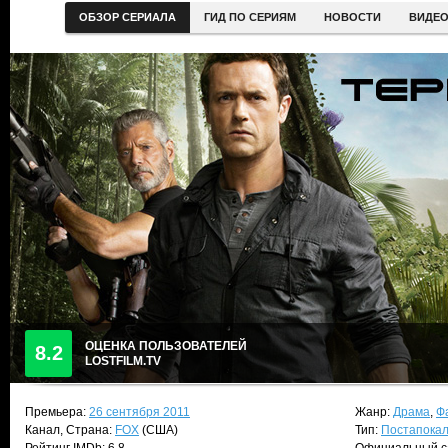
ОБЗОР СЕРИАЛА
ГИД ПО СЕРИЯМ
НОВОСТИ
ВИДЕ
ОЦЕНКА ПОЛЬЗОВАТЕЛЕЙ
8.2
LOSTFILM.TV
Премьера:
26 сентября 2011
Жанр:
Драма
,
Ф
Канал, Страна:
FOX
(США)
Тип:
Постапока