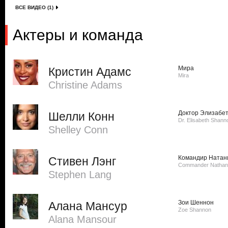
ВСЕ ВИДЕО (1)
Актеры и команда
Мира
Кристин Адамс
Mira
Christine Adams
Доктор Элизабе
Шелли Конн
Dr. Elisabeth Shann
Shelley Conn
Командир Натан
Стивен Лэнг
Commander Nathanie
Stephen Lang
Зои Шеннон
Алана Мансур
Zoe Shannon
Alana Mansour