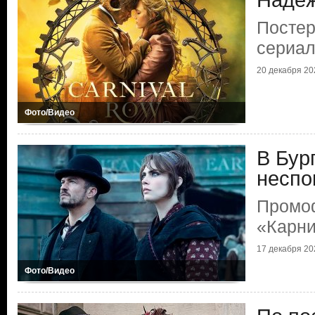
Надеж
Постер
сериал
20 декабря 202
Фото/Видео
В Бур
неспо
Промоф
«Карни
17 декабря 202
Фото/Видео