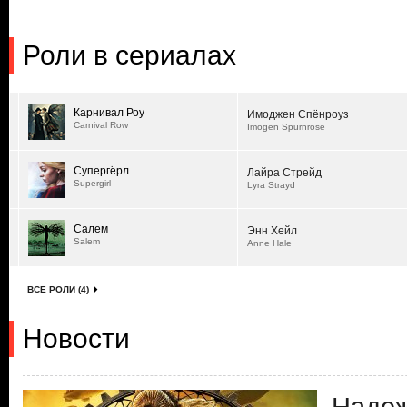
Роли в сериалах
Карнивал Роу
Имоджен Спёнроуз
Carnival Row
Imogen Spurnrose
Супергёрл
Лайра Стрейд
Supergirl
Lyra Strayd
Салем
Энн Хейл
Salem
Anne Hale
ВСЕ РОЛИ (4)
Новости