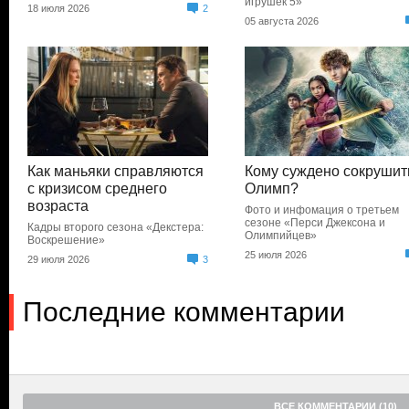
игрушек 5»
18 июля 2026
2
05 августа 2026
Как маньяки справляются
Кому суждено сокрушит
с кризисом среднего
Олимп?
возраста
Фото и инфомация о третьем
сезоне «Перси Джексона и
Кадры второго сезона «Декстера:
Олимпийцев»
Воскрешение»
25 июля 2026
29 июля 2026
3
Последние комментарии
ВСЕ КОММЕНТАРИИ (10)