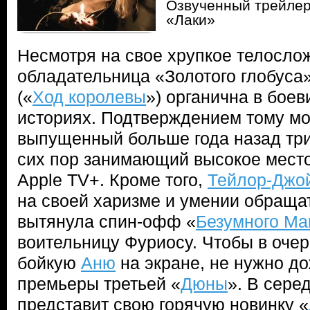
Озвученный трейлер
«Лаки»
Несмотря на свое хрупкое телосло
обладательница «Золотого глобуса
(«
Ход королевы
») органична в бое
историях. Подтверждением тому мо
выпущенный больше года назад тр
сих пор занимающий высокое место
Apple TV+. Кроме того,
Тейлор-Джо
на своей харизме и умении обраща
вытянула спин-офф «
Безумного Ма
воительницу Фуриосу. Чтобы в очер
бойкую
Аню
на экране, не нужно д
премьеры третьей «
Дюны
». В сере
представит свою горячую новинку «