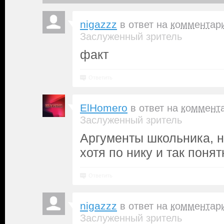
nigazzz
в ответ на
комментар
Заслуженный зритель
факт
Ответить
ElHomero
в ответ на
коммент
Заслуженный зритель
Аргументы школьника, н
хотя по нику и так понят
Ответить
nigazzz
в ответ на
комментар
Заслуженный зритель