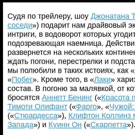
Судя по трейлеру, шоу
Джонатана 
соседи
») подарит нам драйвовый э
интриги, в водоворот которых угоди
подозревающая наемница. Действи
развернется на нескольких континен
ждать погони, перестрелки и подста
мы полюбили в таких истоиях, как «
«
Побег
». Кроме того, в «
Лаки
» хари
состав. В погоню за малявкой, от ко
бросятся
Аннетт Бенинг
(«
Красота 
Тимоти Олифант
(«
Фарго
», «
Чужой:
(«
Стюардесса
»),
Клифтон Коллинз 
Запада
») и
Куинн Он
(«
Скарпетта
»)