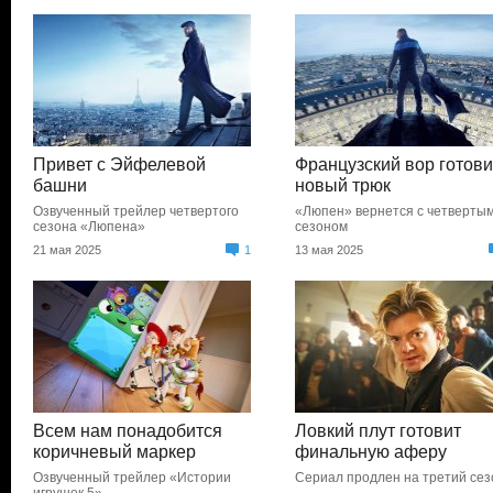
Привет с Эйфелевой
Французский вор готови
башни
новый трюк
Озвученный трейлер четвертого
«Люпен» вернется с четверты
сезона «Люпена»
сезоном
21 мая 2025
1
13 мая 2025
Всем нам понадобится
Ловкий плут готовит
коричневый маркер
финальную аферу
Озвученный трейлер «Истории
Сериал продлен на третий сез