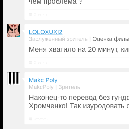
чем проблема ?
Ответить
LOLOXUXI2
|
Заслуженный зритель
Оценка фильм
Меня хватило на 20 минут, к
Ответить
Makc Poly
|
MakcPoly
Зритель
Наконец-то перевод без гунд
Хромченко! Так изуродовать 
Ответить