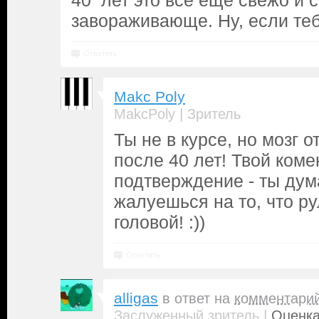
40 лет это всё ещё свежо и с
завораживающе. Ну, если тебе
Ответить
Makc Poly
|
MakcPoly
Зритель
Ты не в курсе, но мозг о
после 40 лет! Твой коме
подтверждение - ты дум
жалуешься на то, что ру
головой! :))
Ответить
alligas
в ответ на
комментари
|
Заслуженный зритель
Оценка