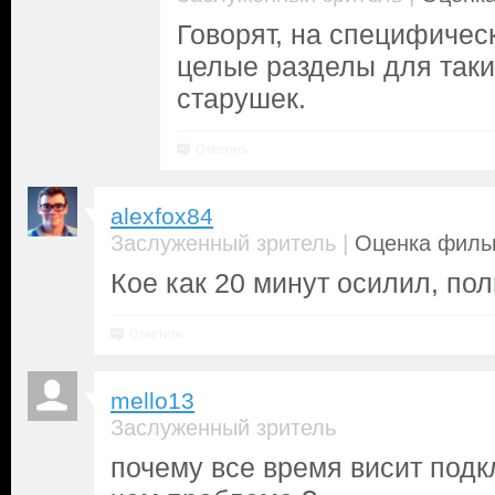
Говорят, на специфичес
целые разделы для таки
старушек.
Ответить
alexfox84
|
Заслуженный зритель
Оценка фильм
Кое как 20 минут осилил, по
Ответить
mello13
Заслуженный зритель
почему все время висит подк