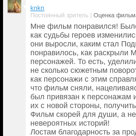
knkn
|
Постоянный зритель
Оценка фильма
Мне фильм понравился! Было
как судьбы героев изменились
они выросли, каким стал По
понравилось, как раскрыли 
персонажей. То есть, удели
не сколько сюжетным поворот
как персонажи с этим справл
что фильм сняли, нацеливаяс
был привязан к персонажам и
их с новой стороны, получит
Фильм скорей для души, а н
невероятных историй!
Лостам благодарность за про