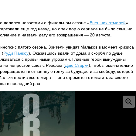
 не делился новостями о финальном сезоне «
Внешних отмелей
».
артовали еще год назад, но с тех пор о сериале не было слышно.
лчание и назвали дату его возвращения — 20 августа.
инопсис пятого сезона. Зрители увидят Мальков в момент кризиса
 (
Руди Панкоу
). Оказавшись вдали от дома и скорбя по душе
алкиваться с привычными угрозами. Главные герои вынуждены
 и на непростой союз с Рэйфом (
Дрю Старки
), чтобы окончательно
ревращается в отчаянную гонку за будущее и за свободу, которой
Мальки против всего мира — они стремятся отомстить за своего
нца в последний раз.