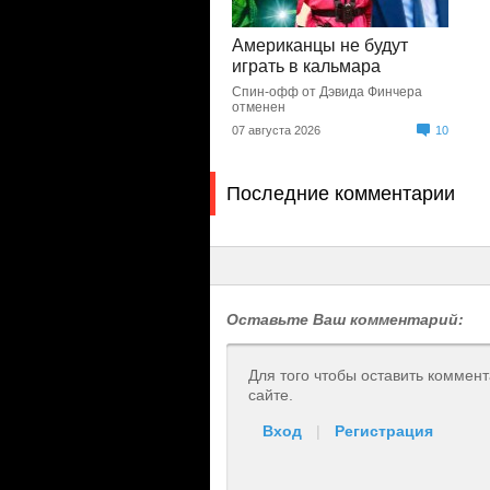
Американцы не будут
играть в кальмара
Спин-офф от Дэвида Финчера
отменен
07 августа 2026
10
Последние комментарии
Оставьте Ваш комментарий:
Для того чтобы оставить коммен
сайте.
Вход
|
Регистрация