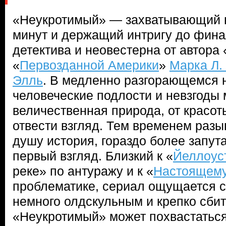
«Неукротимый» — захватывающий 
минут и держащий интригу до фина
детектива и неовестерна от автора
«
Первозданной Америки
»
Марка Л.
Элль
. В медленно разгорающемся н
человеческие подлости и невзгоды
величественная природа, от красо
отвести взгляд. Тем временем раз
душу история, гораздо более запут
первый взгляд. Близкий к «
Йеллоус
реке» по антуражу и к «
Настоящему
проблематике, сериал ощущается 
немного олдскульным и крепко сби
«Неукротимый» может похвастаться