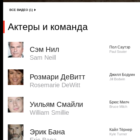
ВСЕ ВИДЕО (1)
Актеры и команда
Пол Саутэр
Сэм Нил
Paul Souter
Sam Neill
Джилл Бодуин
Розмари ДеВитт
Jill Bodwin
Rosemarie DeWitt
Брюс Милч
Уильям Смайли
Bruce Milch
William Smillie
Кайл Тёрнер
Эрик Бана
Kyle Turner