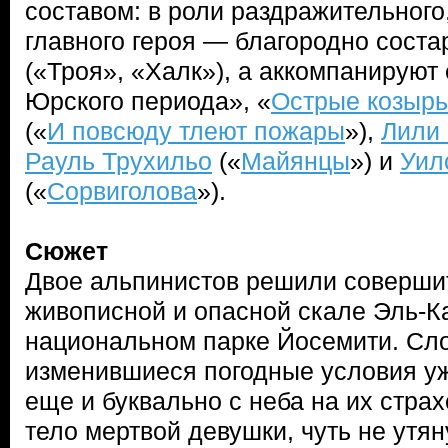
составом: в роли раздражительного
главного героя — благородно сост
(«Троя», «Халк»), а аккомпанируют
Юрского периода», «
Острые козырь
(«
И повсюду тлеют пожары
»),
Лили 
Рауль Трухильо
(«
Майянцы
») и
Уил
(«
Сорвиголова
»).
Сюжет
Двое альпинистов решили соверши
живописной и опасной скале Эль-К
национальном парке Йосемити. Сло
изменившиеся погодные условия уж
еще и буквально с неба на их стра
тело мертвой девушки, чуть не утян