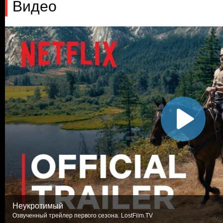
Видео
Неукротимый
Озвученный трейлер первого сезона. LostFilm.TV