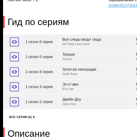
Рейтинг IMDb: 7.2
Официальный с
en/title/8157564
Гид по сериям
Все следы ведут сюда
1 сезон 6 серия
All Trails Lead Here
Терции
1 сезон 5 серия
Terces
Золотая лихорадка
1 сезон 4 серия
Gold Rush
Эл-о'-вин
1 сезон 3 серия
El-o'-win
Джейн Доу
1 сезон 2 серия
Jane Doe
ВСЕ СЕРИИ (6)
Описание