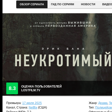
ОБЗОР СЕРИАЛА
ГИД ПО СЕРИЯМ
НОВОСТИ
ВИДЕ
ОЦЕНКА ПОЛЬЗОВАТЕЛЕЙ
8.3
LOSTFILM.TV
Премьера:
17 июля 2025
Жанр:
Драма
,
Т
Канал, Страна:
Netflix
(США)
Тип:
Полицейск