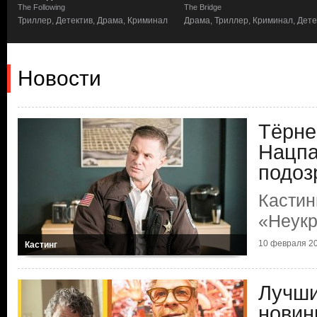
The Following
The Bridge
Триллер, Детектив, Драма, Криминал
Драма, Триллер, Криминал, Дете
Новости
Тёрне
Нацпа
подоз
Кастин
«Неукр
10 февраля 20
Кастинг
Лучши
новин