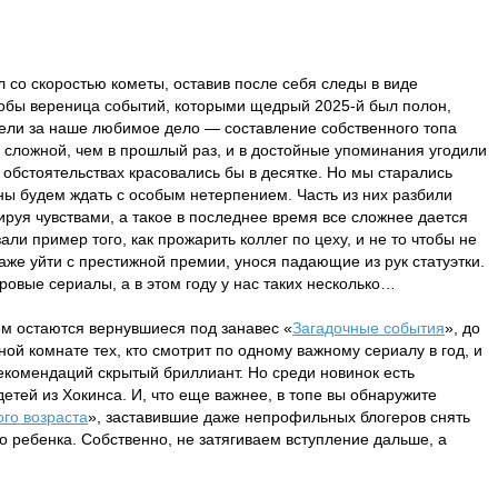
 со скоростью кометы, оставив после себя следы в виде
тобы вереница событий, которыми щедрый 2025-й был полон,
сели за наше любимое дело — составление собственного топа
 сложной, чем в прошлый раз, и в достойные упоминания угодили
 обстоятельствах красовались бы в десятке. Но мы старались
ны будем ждать с особым нетерпением. Часть из них разбили
ируя чувствами, а такое в последнее время все сложнее дается
али пример того, как прожарить коллег по цеху, и не то чтобы не
даже уйти с престижной премии, унося падающие из рук статуэтки.
ровые сериалы, а в этом году у нас таких несколько…
 остаются вернувшиеся под занавес «
Загадочные события
», до
ой комнате тех, кто смотрит по одному важному сериалу в год, и
рекомендаций скрытый бриллиант. Но среди новинок есть
тей из Хокинса. И, что еще важнее, в топе вы обнаружите
го возраста
», заставившие даже непрофильных блогеров снять
его ребенка. Собственно, не затягиваем вступление дальше, а