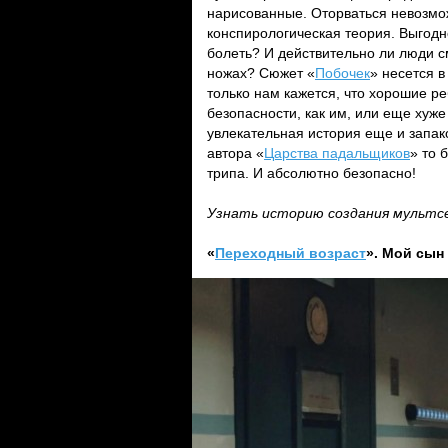
нарисованные. Оторваться невозмо
конспирологическая теория. Выгодн
болеть? И действительно ли люди см
ножах? Сюжет «
Побочек
» несется в
только нам кажется, что хорошие ре
безопасности, как им, или еще хуж
увлекательная история еще и запа
автора «
Царства падальщиков
» то 
трипа. И абсолютно безопасно!
Узнать историю создания мультс
«
Переходный возраст
». Мой сын