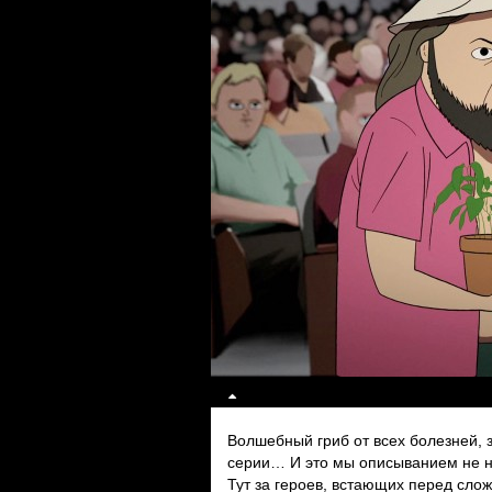
Волшебный гриб от всех болезней, 
серии… И это мы описыванием не н
Тут за героев, встающих перед сл