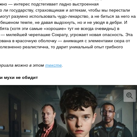
жно — интерес подстегивает ладно выстроенная
о ли государству, страховщикам и аптекам, чтобы мы перестали
огут разумно использовать чудо-лекарство, а не биться за него на
 бешеном темпе, не давая выдохнуть, но и не уводя в дебри. И
бята (хотя эти самые «хорошие» тут не всегда очевидны) в
е — милейшей черепашке Сократу, угрожает новая опасность. Эта
кована в красочную оболочку — анимация с элементами сюра от
болезненно реалистична, то дарит уникальный опыт грибного
ериала можно в этом
тексте
.
 и мухи не обидит