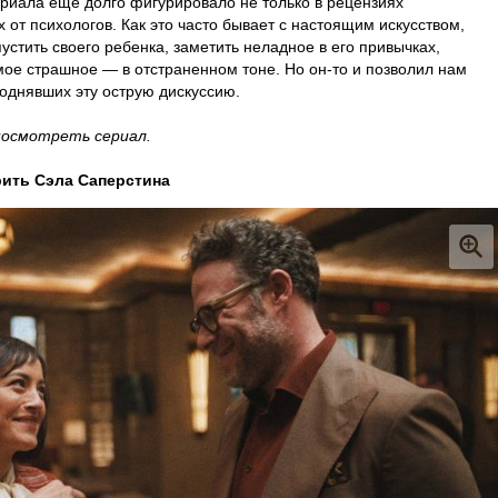
риала еще долго фигурировало не только в рецензиях
 от психологов. Как это часто бывает с настоящим искусством,
упустить своего ребенка, заметить неладное в его привычках,
ое страшное — в отстраненном тоне. Но он-то и позволил нам
поднявших эту острую дискуссию.
посмотреть сериал.
рить Сэла Саперстина