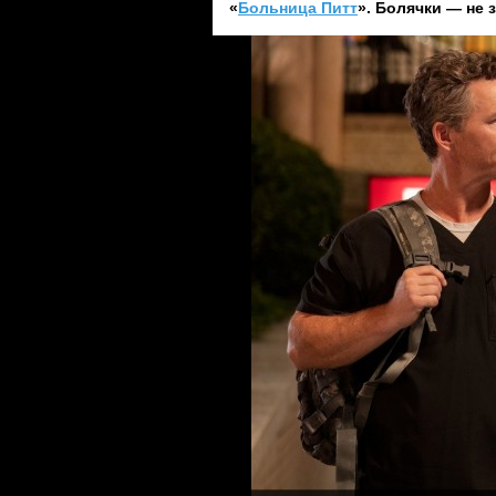
«
Больница Питт
». Болячки — не 