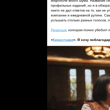
инфополе много шума. Название се
профильных изданий, но и в обзорах
никто не дал ответов на то, как не 
компании и ежедневной рутине. Сам
услышать столько разных голосов, 
Рецензия
, которая точно убедит 
«
Киностудия
». Я хочу поблагода