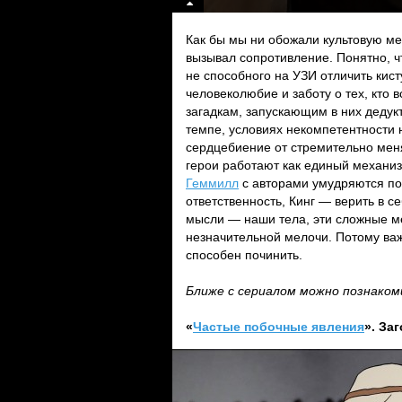
Как бы мы ни обожали культовую м
вызывал сопротивление. Понятно, 
не способного на УЗИ отличить кист
человеколюбие и заботу о тех, кто в
загадкам, запускающим в них дедук
темпе, условиях некомпетентности 
сердцебиение от стремительно мен
герои работают как единый механиз
Геммилл
с авторами умудряются поз
ответственность, Кинг — верить в с
мысли — наши тела, эти сложные ме
незначительной мелочи. Потому ва
способен починить.
Ближе с сериалом можно познако
«
Частые побочные явления
». За