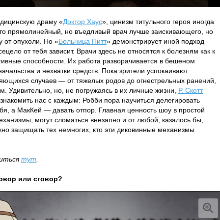
едицинскую драму «
Доктор Хаус
», цинизм титульного героя иногда
что прямолинейный, но въедливый врач лучше заискивающего, но
у от опухоли. Но «
Больница Питт
» демонстрирует иной подход —
сецело от тебя зависит. Врачи здесь не относятся к болезням как к
тивные способности. Их работа разворачивается в бешеном
начальства и нехватки средств. Пока зрители успокаивают
яющихся случаев — от тяжелых родов до огнестрельных ранений,
м. Удивительно, но, не погружаясь в их личные жизни,
Р. Скотт
накомить нас с каждым: Робби пора научиться делегировать
ебя, а МакКей — давать отпор. Главная ценность шоу в простой
ханизмы, могут сломаться внезапно и от любой, казалось бы,
жно защищать тех немногих, кто эти диковинные механизмы
миться
тут
.
говор или сговор?