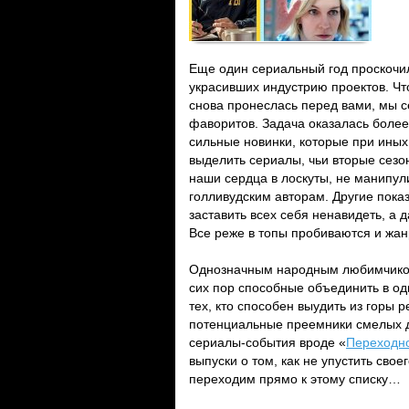
Еще один сериальный год проскочил
украсивших индустрию проектов. Ч
снова пронеслась перед вами, мы 
фаворитов. Задача оказалась более
сильные новинки, которые при иных
выделить сериалы, чьи вторые сезо
наши сердца в лоскуты, не манипул
голливудским авторам. Другие показ
заставить всех себя ненавидеть, а 
Все реже в топы пробиваются и жан
Однозначным народным любимчиком
сих пор способные объединить в одн
тех, кто способен выудить из горы 
потенциальные преемники смелых де
сериалы-события вроде «
Переходно
выпуски о том, как не упустить сво
переходим прямо к этому списку…