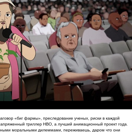
заговор «биг фармы», преследование ученых, риски в каждой
апряженный триллер HBO, а лучший анимационный проект года.
ожными моральными дилеммами, переживаешь, даром что они