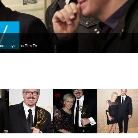
го шоу». LostFilm.TV