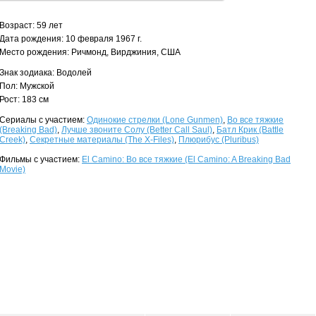
Возраст: 59 лет
Дата рождения: 10 февраля 1967 г.
Место рождения: Ричмонд, Вирджиния, США
Знак зодиака: Водолей
Пол: Мужской
Рост: 183 см
Сериалы с участием:
Одинокие стрелки (Lone Gunmen)
,
Во все тяжкие
(Breaking Bad)
,
Лучше звоните Солу (Better Call Saul)
,
Батл Крик (Battle
Creek)
,
Секретные материалы (The X-Files)
,
Плюрибус (Pluribus)
Фильмы с участием:
El Camino: Во все тяжкие (El Camino: A Breaking Bad
Movie)