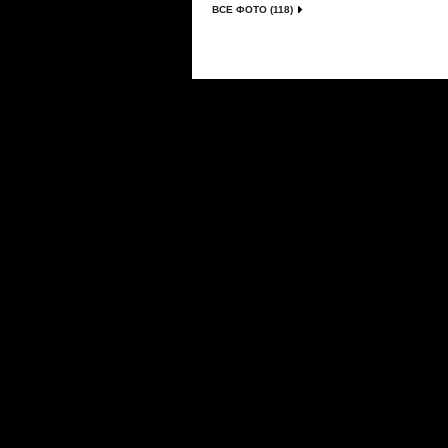
ВСЕ ФОТО (118)
Сериалы
|
Новости
|
Новинки
|
Видео
|
Расписани
О проекте
|
Правила
|
FAQ
|
Размещение реклам
LostFilm.TV. Лучшие сериалы, 2026 г. Копирован