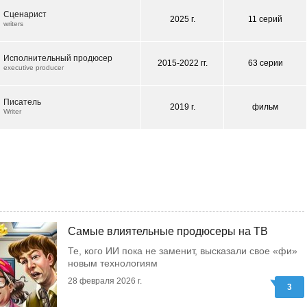
Сценарист
2025 г.
11 серий
writers
Исполнительный продюсер
2015-2022 гг.
63 серии
executive producer
Писатель
2019 г.
фильм
Writer
Самые влиятельные продюсеры на ТВ
Те, кого ИИ пока не заменит, высказали свое «фи»
новым технологиям
28 февраля 2026 г.
3