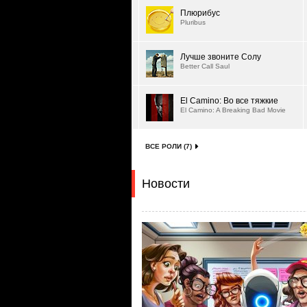
Плюрибус
Pluribus
Лучше звоните Солу
Better Call Saul
El Camino: Во все тяжкие
El Camino: A Breaking Bad Movie
ВСЕ РОЛИ (7)
Новости