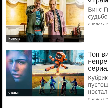
«Трам
Винс Г
судьбе
28 ноября 2025
Новость
Топ в
непре
сериа
Кубрик
пустош
ностал
Статья
26 ноября 2025