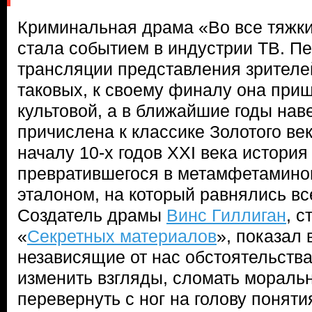
Криминальная драма «Во все тяжки
стала событием в индустрии ТВ. Пе
трансляции представления зрителе
таковых, к своему финалу она приш
культовой, а в ближайшие годы нав
причислена к классике Золотого ве
началу 10-х годов XXI века история
превратившегося в метамфетаминов
эталоном, на который равнялись в
Создатель драмы
Винс Гиллиган
, с
«
Секретных материалов
», показал 
независящие от нас обстоятельства
изменить взгляды, сломать моральн
перевернуть с ног на голову поняти