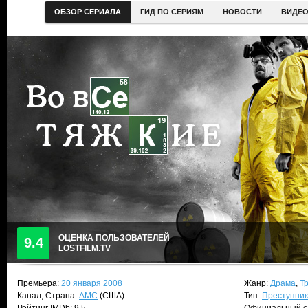
ОБЗОР СЕРИАЛА
ГИД ПО СЕРИЯМ
НОВОСТИ
ВИДЕ
ОЦЕНКА ПОЛЬЗОВАТЕЛЕЙ
9.4
LOSTFILM.TV
Премьера:
20 января 2008
Жанр:
Драма
,
Т
Канал, Страна:
AMC
(США)
Тип:
Преступни