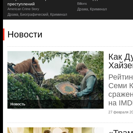
преступлений
Billions
American Crime Story
Драма, Криминал
Драма, Биографический, Криминал
Новости
Как Д
Хайзе
Рейтин
Семи К
сражен
на IMD
Новость
27 февраля 20