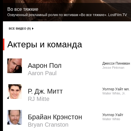
Во все тяжкие
Озвученный рекламный ролик по мотивам «Во все тяжкие». LostFilm.TV
ВСЕ ВИДЕО (9)
Актеры и команда
Джесси Пинкман
Аарон Пол
Jesse Pinkman
Aaron Paul
Уолтер Уайт мл.
Р. Дж. Митт
Walter White, Jr.
RJ Mitte
Уолтер Уайт
Брайан Крэнстон
Walter White
Bryan Cranston