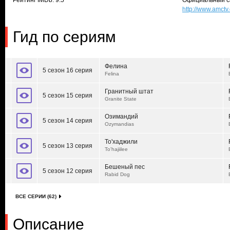
Рейтинг IMDb: 9.5
Официальный с
http://www.amctv
Гид по сериям
Фелина
5 сезон 16 серия
Felina
Гранитный штат
5 сезон 15 серия
Granite State
Озимандий
5 сезон 14 серия
Ozymandias
То'хаджили
5 сезон 13 серия
To'hajiilee
Бешеный пес
5 сезон 12 серия
Rabid Dog
ВСЕ СЕРИИ (62)
Описание