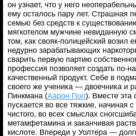
он узнает, что у него неоперабельны
ему осталось пару лет. Страшная п
семью без средств к существовани
мягкотелом мужчине невиданную с
том, как свояк-полицейский возил е
недурно зарабатывающих наркоторг
сварить первую партию собственног
профессия позволяет создать по-н
качественный продукт. Себе в подм
своего же ученика — двоечника и 
Пинкмана (
Аарон Пол
). Вместе эта
пускается во все тяжкие, начиная с
чистого, во всех смыслах сногсшиб
метамфетамина и заканчивая раств
кислоте. Впереди у Уолтера — долг