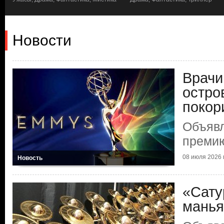
Новости
Врачи
остро
покор
Объяв
преми
08 июля 2026 г
Новость
«Сату
манья