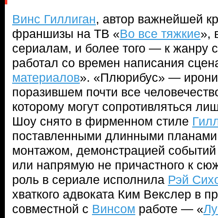
Винс Гиллиган
, автор важнейшей к
франшизы на ТВ «
Во все тяжкие
»,
сериалам, и более того — к жанру с
работал со времен написания сцен
материалов
». «Плюрибус» — ирони
поразившем почти все человечество
которому могут сопротивляться лиш
Шоу снято в фирменном стиле
Гил
поставленными длинными планами,
монтажом, демонстрацией событий 
или напрямую не причастного к сюж
роль в сериале исполнила
Рэй Сих
хваткого адвоката Ким Векслер в 
совместной с
Винсом
работе — «
Лу