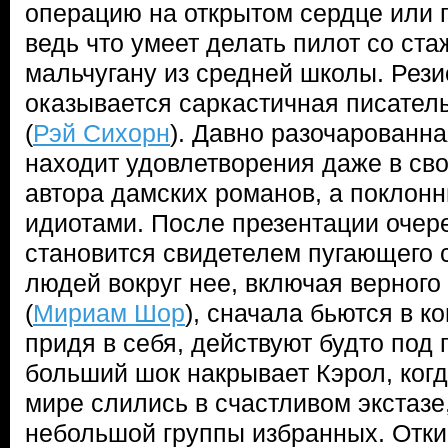
операцию на открытом сердце или 
ведь что умеет делать пилот со ста
мальчугану из средней школы. Рези
оказывается саркастичная писател
(
Рэй Сихорн
). Давно разочарованна
находит удовлетворения даже в св
автора дамских романов, а поклонн
идиотами. После презентации очер
становится свидетелем пугающего 
людей вокруг нее, включая верног
(
Мириам Шор
), сначала бьются в ко
придя в себя, действуют будто под
больший шок накрывает Кэрол, когда
мире слились в счастливом экстазе
небольшой группы избранных. Отки