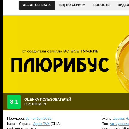
ОБЗОР СЕРИАЛА
ГИД ПО СЕРИЯМ
НОВОСТИ
ВИДЕ
ОЦЕНКА ПОЛЬЗОВАТЕЛЕЙ
8.1
LOSTFILM.TV
Премьера:
07 ноября 2025
Жанр:
Драма
,
Н
Канал, Страна:
Apple TV+
(США)
Тип:
Антиутопи