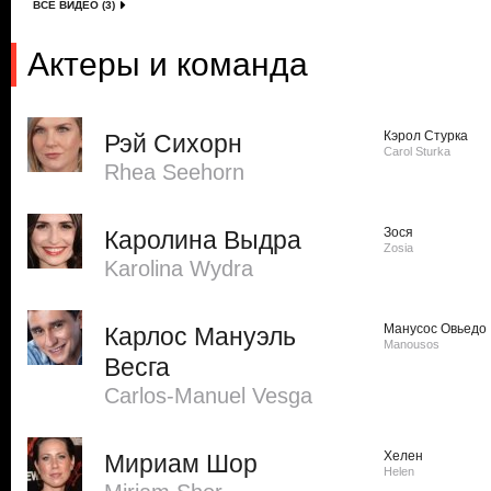
ВСЕ ВИДЕО (3)
Актеры и команда
Кэрол Стурка
Рэй Сихорн
Carol Sturka
Rhea Seehorn
Зося
Каролина Выдра
Zosia
Karolina Wydra
Манусос Овьедо
Карлос Мануэль
Manousos
Весга
Carlos-Manuel Vesga
Хелен
Мириам Шор
Helen