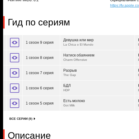
Рейтинг IMDb: 8.2
Официальный с
https://tv.appl
Гид по сериям
Девушка или мир
1 сезон 9 серия
La Chica o El Mundo
Натиск обаянием
1 сезон 8 серия
Charm Offensive
Разрыв
1 сезон 7 серия
The Gap
БДЛ
1 сезон 6 серия
HDP
Есть молоко
1 сезон 5 серия
Got Milk
ВСЕ СЕРИИ (9)
Описание