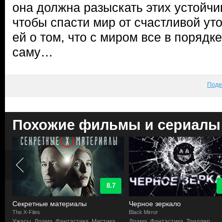
она должна разыскать этих устойчи
чтобы спасти мир от счастливой уто
ей о том, что с миром все в порядк
саму…
Поде
Похожие фильмы и сериалы
8.7
Секретные материалы
Черное зеркало
The X-Files
Black Mirror
Ужасы, Драма, Фантастика, Мистика
Драма, Фантастика, Триллер