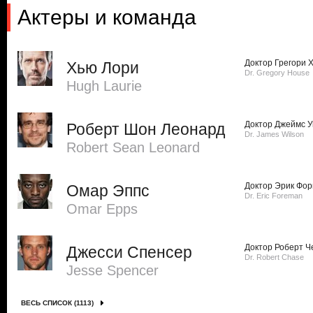
Актеры и команда
Доктор Грегори 
Хью Лори
Dr. Gregory House
Hugh Laurie
Доктор Джеймс 
Роберт Шон Леонард
Dr. James Wilson
Robert Sean Leonard
Доктор Эрик Фо
Омар Эппс
Dr. Eric Foreman
Omar Epps
Доктор Роберт Ч
Джесси Спенсер
Dr. Robert Chase
Jesse Spencer
ВЕСЬ СПИСОК (1113)