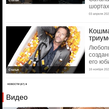
Статья
шорта
03 апреля 2025
Кошма
триум
Любоп
создан
его юб
16 ноября 2024
Статья
НОВОСТИ (67)
Видео