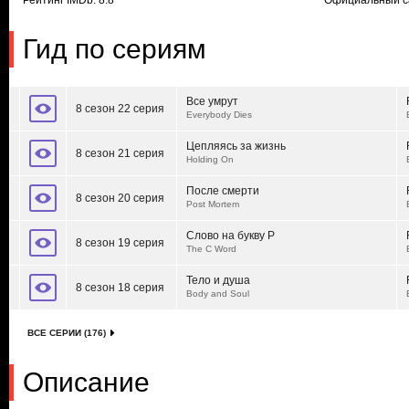
Рейтинг IMDb: 8.8
Официальный с
Гид по сериям
Все умрут
8 сезон 22 серия
Everybody Dies
Цепляясь за жизнь
8 сезон 21 серия
Holding On
После смерти
8 сезон 20 серия
Post Mortem
Слово на букву Р
8 сезон 19 серия
The C Word
Тело и душа
8 сезон 18 серия
Body and Soul
ВСЕ СЕРИИ (176)
Описание