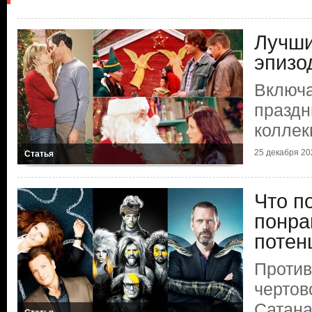
Лучши
эпизо
Включа
праздн
коллек
25 декабря 202
Статья
Что п
понра
потен
Против
чертов
Сатана