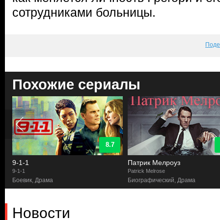
сотрудниками больницы.
Поде
Похожие сериалы
8.7
9-1-1
Патрик Мелроуз
9-1-1
Patrick Melrose
Боевик, Драма
Биографический, Драма
Новости