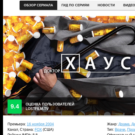
ОБЗОР СЕРИАЛА
ГИД ПО СЕРИЯМ
НОВОСТИ
ВИДЕ
ОЦЕНКА ПОЛЬЗОВАТЕЛЕЙ
9.4
LOSTFILM.TV
Премьера:
16 ноября 2004
Жанр:
Драма
,
Д
Канал, Страна:
FOX
(США)
Тип:
Врачи
,
Про