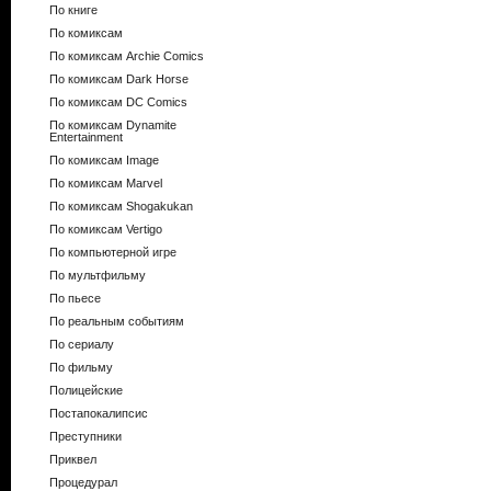
По книге
По комиксам
По комиксам Archie Comics
По комиксам Dark Horse
По комиксам DC Comics
По комиксам Dynamite
Entertainment
По комиксам Image
По комиксам Marvel
По комиксам Shogakukan
По комиксам Vertigo
По компьютерной игре
По мультфильму
По пьесе
По реальным событиям
По сериалу
По фильму
Полицейские
Постапокалипсис
Преступники
Приквел
Процедурал