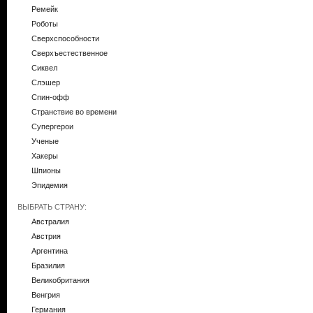
Ремейк
Роботы
Сверхспособности
Сверхъестественное
Сиквел
Слэшер
Спин-офф
Странствие во времени
Супергерои
Ученые
Хакеры
Шпионы
Эпидемия
ВЫБРАТЬ СТРАНУ:
Австралия
Австрия
Аргентина
Бразилия
Великобритания
Венгрия
Германия