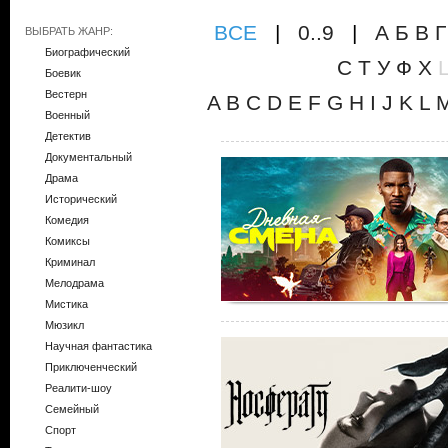
ВCE
|
0..9
|
А
Б
В
Г
ВЫБРАТЬ ЖАНР:
Биографический
С
Т
У
Ф
Х
Боевик
Вестерн
A
B
C
D
E
F
G
H
I
J
K
L
Военный
Детектив
Документальный
Драма
Исторический
Комедия
Комиксы
Криминал
Мелодрама
Мистика
Мюзикл
Научная фантастика
Приключенческий
Реалити-шоу
Семейный
Спорт