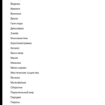
Ведьмы
Викинги
Военные
Врачи
Гангстеры
Динозавры
Зомби
Инопланетяне
Короткометражка
Космос
Кроссовер
Магия
Маньяки
Мини-сериал
Мистические существа
Музыка
Мультфильм
Оборотни
Параллельный мир
Пародия
Пираты