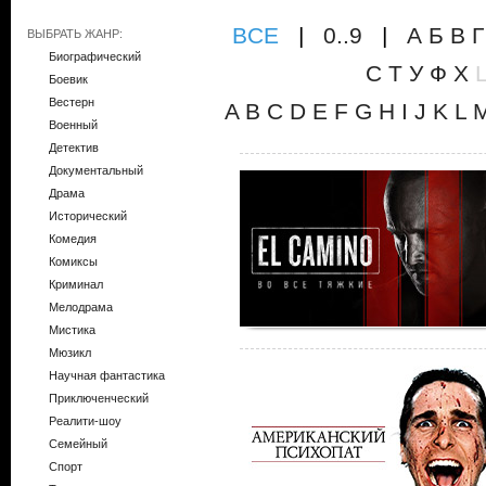
ВCE
|
0..9
|
А
Б
В
Г
ВЫБРАТЬ ЖАНР:
Биографический
С
Т
У
Ф
Х
Боевик
Вестерн
A
B
C
D
E
F
G
H
I
J
K
L
Военный
Детектив
Документальный
Драма
Исторический
Комедия
Комиксы
Криминал
Мелодрама
Мистика
Мюзикл
Научная фантастика
Приключенческий
Реалити-шоу
Семейный
Спорт