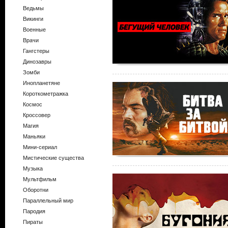
Ведьмы
Викинги
Военные
Врачи
Гангстеры
Динозавры
Зомби
Инопланетяне
Короткометражка
Космос
Кроссовер
Магия
Маньяки
Мини-сериал
Мистические существа
Музыка
Мультфильм
Оборотни
Параллельный мир
Пародия
Пираты