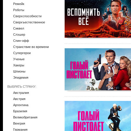
Ремейк
Роботы
Сверхспособности
Сверхъестественное
Сиквел
Слэшер
Спин-офф
Странствие во времени
Супергерои
Ученые
Хакеры
Шпионы
Эпидемия
ВЫБРАТЬ СТРАНУ:
Австралия
Австрия
Аргентина
Бразилия
Великобритания
Венгрия
Германия