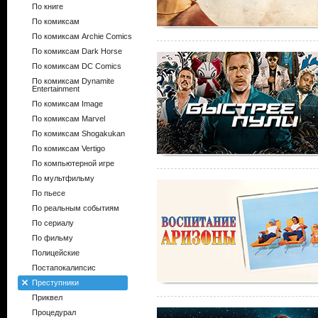
По книге
По комиксам
По комиксам Archie Comics
По комиксам Dark Horse
По комиксам DC Comics
По комиксам Dynamite
Entertainment
По комиксам Image
По комиксам Marvel
По комиксам Shogakukan
По комиксам Vertigo
По компьютерной игре
По мультфильму
По пьесе
По реальным событиям
По сериалу
По фильму
Полицейские
Постапокалипсис
Преступники
Приквел
Процедурал