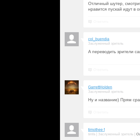
Отличный шутер, смотри
нравится пускай идут в 
Ответить
col_buendia
Заслуженный зритель
А переводить зрители са
Ответить
GarrettHolden
Заслуженный зритель
Ну и название) Прям сра
Ответить
timothee f
|
|
timfa
Заслуженный зритель
Оц