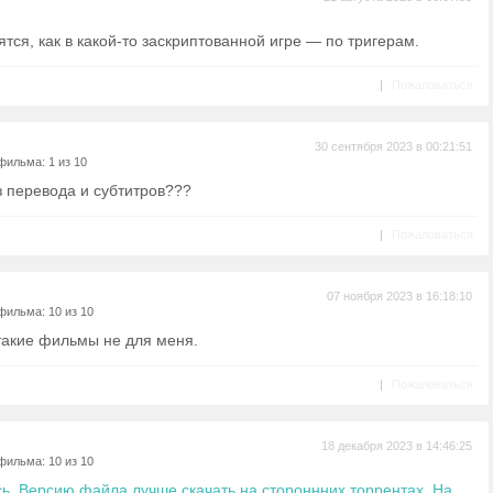
тся, как в какой-то заскриптованной игре — по тригерам.
|
Пожаловаться
30 сентября 2023 в 00:21:51
фильма: 1 из 10
з перевода и субтитров???
|
Пожаловаться
07 ноября 2023 в 16:18:10
фильма: 10 из 10
такие фильмы не для меня.
|
Пожаловаться
18 декабря 2023 в 14:46:25
фильма: 10 из 10
ь. Версию файла лучше скачать на стороннних торрентах. На