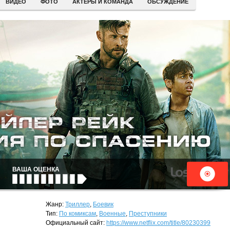
ВИДЕО
ФОТО
АКТЕРЫ И КОМАНДА
ОБСУЖДЕНИЕ
ВАША ОЦЕНКА
Жанр:
Триллер
,
Боевик
Тип:
По комиксам
,
Военные
,
Преступники
Официальный сайт:
https://www.netflix.com/title/80230399