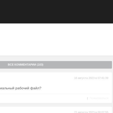
 так что терять ему нечего, и он отправляется в Бангладеш, еще
всегда изменит его жизнь. Местный мафиози тут же бросает все
 отец похищенного ребенка узнает, что его счета заморожены,
с Рейком. Тайлер, несмотря на угрозу остаться без гонорара,
де и пускается с ним в бега, заручившись поддержкой
ременем за голову Ови назначают награду в 10 млн долларов...
ВСЕ КОММЕНТАРИИ (103)
16 августа 2023 в 07:41:39
рмальный рабочий файл?
|
Пожаловаться
21 августа 2023 в 00:07:55