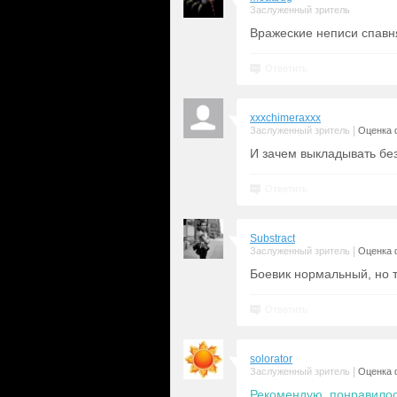
Заслуженный зритель
Вражеские неписи спавня
Ответить
xxxchimeraxxx
|
Заслуженный зритель
Оценка 
И зачем выкладывать бе
Ответить
Substract
|
Заслуженный зритель
Оценка 
Боевик нормальный, но 
Ответить
solorator
|
Заслуженный зритель
Оценка 
Рекомендую, понравилос