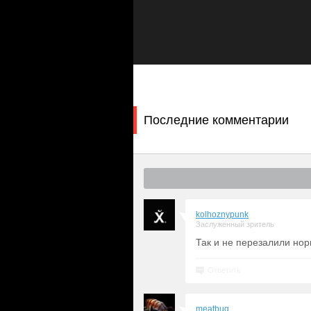
связанная с его собственным сыном,
не догадываясь, что это задание на
силы, чтобы заблокировать город, а
поэтому он не сможет расплатиться 
отказывается бросить мальчика в бе
немногочисленных союзников. Тем в
Последние комментарии
kolhoznypunk
Заслуженный зритель
Так и не перезалили но
Ответить
meatbug