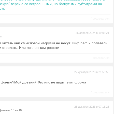
вскую" версию со встроенными, но багнутыми субтитрами на
ом.
|
Пожаловаться
26 апреля 2024 в 19:03:21
ль
е читать они смысловой нагрузки не несут. Пиф паф и полетели
 стрелять. Или кого он там решетит
Пожаловаться
22 декабря 2023 в 21:58:50
е фильм?Мой древний Филипс не видит этот формат
|
Пожаловаться
25 декабря 2023 в 07:13:26
фильма: 10 из 10