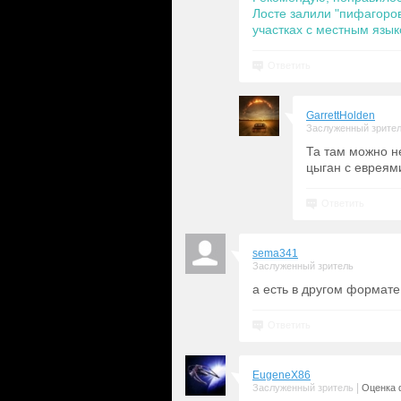
Лосте залили "пифагоро
участках с местным язык
Ответить
GarrettHolden
Заслуженный зрите
Та там можно н
цыган с евреями
Ответить
sema341
Заслуженный зритель
а есть в другом формат
Ответить
EugeneX86
|
Заслуженный зритель
Оценка 