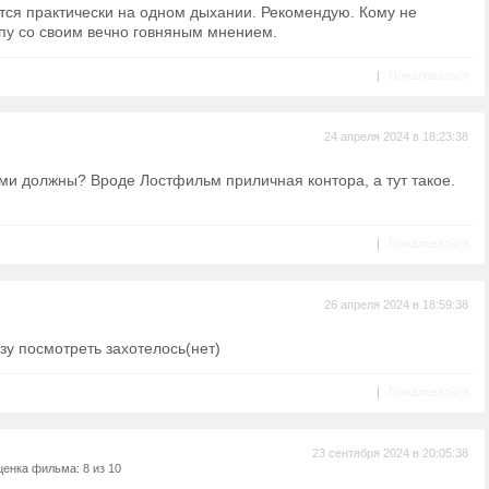
тся практически на одном дыхании. Рекомендую. Кому не
опу со своим вечно говняным мнением.
|
Пожаловаться
24 апреля 2024 в 18:23:38
ми должны? Вроде Лостфильм приличная контора, а тут такое.
|
Пожаловаться
26 апреля 2024 в 18:59:38
зу посмотреть захотелось(нет)
|
Пожаловаться
23 сентября 2024 в 20:05:38
енка фильма: 8 из 10