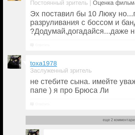
|
Постоянный зритель
Оценка фильма
Эх поставил бы 10 Люку но...
разруливания с боссом и ба
?Додумай,догадайся...даже на
Ответить
toxa1978
Заслуженный зритель
не стебите сына. имейте уваж
папе ) я про Брюса Ли
Ответить
еще 2 комментари