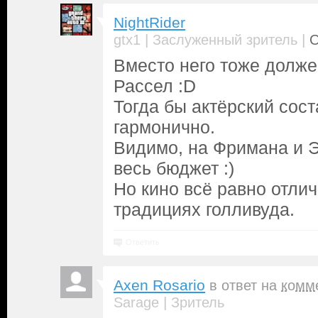
NightRider
|
|
gtx1
Заслуженный зритель
О
Вместо него тоже долже
Рассел :D
Тогда бы актёрский сос
гармонично.
Видимо, на Фримана и 
весь бюджет :)
Но кино всё равно отлич
традициях голливуда.
Ответить
Axen Rosario
в ответ на
комм
|
Sarage
Зритель