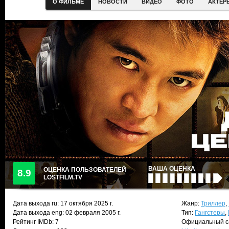
О ФИЛЬМЕ
НОВОСТИ
ВИДЕО
ФОТО
АКТЕР
ВАША ОЦЕНКА
ОЦЕНКА ПОЛЬЗОВАТЕЛЕЙ
8.9
LOSTFILM.TV
Дата выхода ru:
17 октября 2025
г.
Жанр:
Триллер
,
Дата выхода eng: 02 февраля 2005 г.
Тип:
Гангстеры
,
Рейтинг IMDb: 7
Официальный с