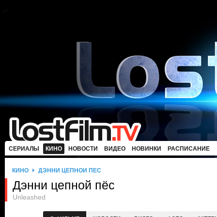
СЕРИАЛЫ
КИНО
НОВОСТИ
ВИДЕО
НОВИНКИ
РАСПИСАНИЕ
КИНО
ДЭННИ ЦЕПНОЙ ПЁС
Дэнни цепной пёс
Unleashed