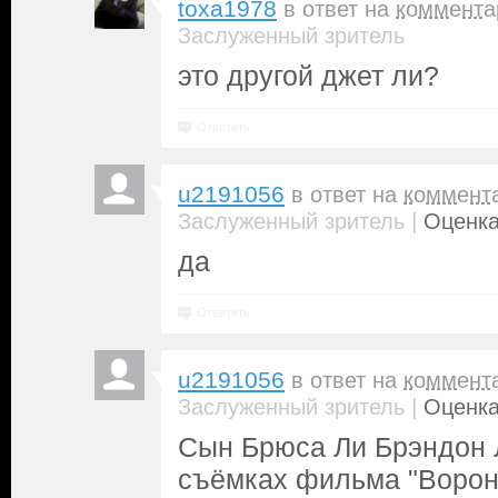
toxa1978
в ответ на
коммента
Заслуженный зритель
это другой джет ли?
Ответить
u2191056
в ответ на
коммент
|
Заслуженный зритель
Оценка
да
Ответить
u2191056
в ответ на
коммент
|
Заслуженный зритель
Оценка
Сын Брюса Ли Брэндон 
съёмках фильма "Ворон