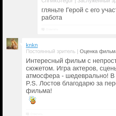
|
CnrMkGregor
Заслуженный з
гляньте Герой с его уча
работа
Ответить
knkn
|
Постоянный зритель
Оценка фильма
Интересный фильм с непрос
сюжетом. Игра актеров, сцен
атмосфера - шедеврально! В 
P.S. Лостов благодарю за пер
фильма!
Ответить