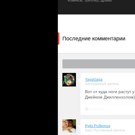
Комиксы, Триллер, Драма
героя и его новых друзей.
Последние комментарии
YagaGaga
Заслуженный зритель
Вот от куда ноги растут
Джейком Джилленхолом)
Ответить
Rytis Puškorius
|
Ryti
Постоянный зритель