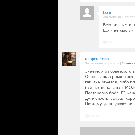
bsigr
Заслуженный зрите
Всю жизнь это н
Если не смогли
Ответить
Reaperofsouls
|
Заслуженный зритель
Оценка 
Знаете, я из советского
Очень зашла романтика 
как мне кажется, либо п
(в иных не слышал, МОЖ
Постановка боёв "Г", кон
Джиленхолл сыграл хорош
Поэтому, дань уважения 
Ответить