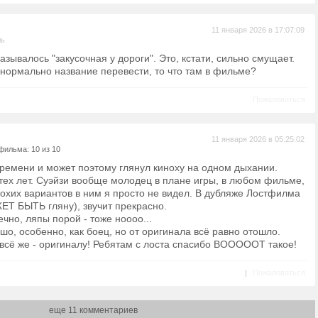
11 января 2026 в 17:07:09
ль
азывалось "закусочная у дороги". Это, кстати, сильно смущает.
 нормально название перевести, то что там в фильме?
Пожаловаться
11 января 2026 в 05:25:02
фильма: 10 из 10
 времени и может поэтому глянул киноху на одном дыхании.
тех лет. Суэйзи вообще молодец в плане игры, в любом фильме,
лохих вариантов в ним я просто не видел. В дубляже Лостфилма
ЕТ БЫТЬ гляну), звучит прекрасно.
ечно, ляпы порой - тоже ноооо...
о, особенно, как боец, но от оригинала всё равно отошло.
всё же - оригиналу! Ребятам с лоста спасибо ВОООООТ такое!
|
Пожаловаться
еще 11 комментариев