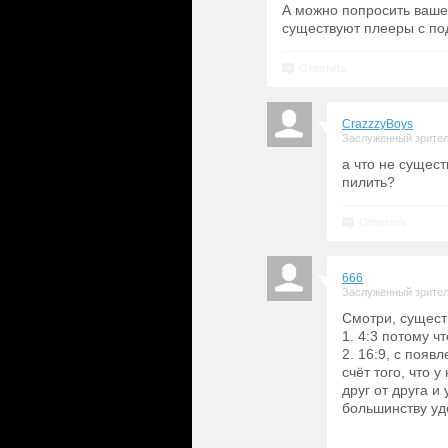
А можно попросить вашег
существуют плееры с под
Ответить
CrazzzyBoys
Заслуженный зрите
а что не сущест
пилить?
Ответить
666
Заслуженный зрите
Смотри, сущест
1. 4:3 потому ч
2. 16:9, с поя
счёт того, что 
друг от друга и
большинству уд