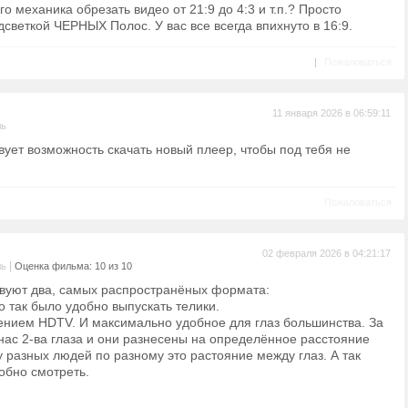
о механика обрезать видео от 21:9 до 4:3 и т.п.? Просто
светкой ЧЕРНЫХ Полос. У вас все всегда впихнуто в 16:9.
|
Пожаловаться
11 января 2026 в 06:59:11
ль
вует возможность скачать новый плеер, чтобы под тебя не
Пожаловаться
02 февраля 2026 в 04:21:17
|
ль
Оценка фильма: 10 из 10
вуют два, самых распространëных формата:
то так было удобно выпускать телики.
влением HDTV. И максимально удобное для глаз большинства. За
у нас 2-ва глаза и они разнесены на определённое расстояние
 у разных людей по разному это растояние между глаз. А так
обно смотреть.