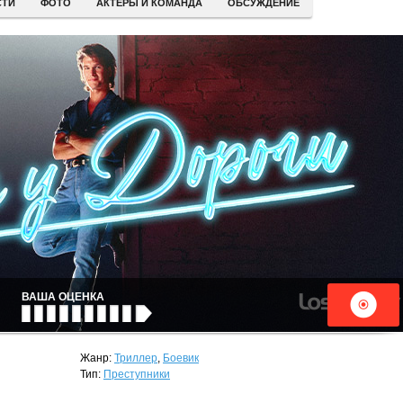
СТИ
ФОТО
АКТЕРЫ И КОМАНДА
ОБСУЖДЕНИЕ
ВАША ОЦЕНКА
Жанр:
Триллер
,
Боевик
Тип:
Преступники