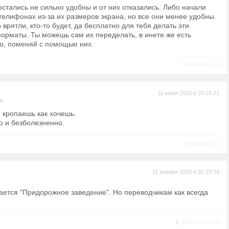
остались не сильно удобны и от них отказались. Либо начали
телифонах из-за их размеров экрана, но все они менее удобны.
о врятли, кто-то будет, да бесплатно для тебя делать эти
рматы. Ты можешь сам их переделать, в инете же есть
о, поменяй с помощью них.
Пожаловаться
11 июня 2026 в 03:16:21
ль
и кропаешь как хочешь.
о и безболезненно.
Пожаловаться
11 января 2026 в 01:29:34
ется "Придорожное заведение". Но переводчикам как всегда
|
Пожаловаться