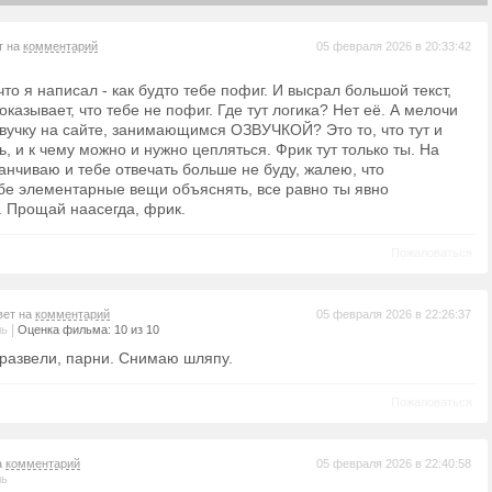
т на
комментарий
05 февраля 2026 в 20:33:42
что я написал - как будто тебе пофиг. И высрал большой текст,
оказывает, что тебе не пофиг. Где тут логика? Нет её. А мелочи
звучку на сайте, занимающимся ОЗВУЧКОЙ? Это то, что тут и
, и к чему можно и нужно цепляться. Фрик тут только ты. На
анчиваю и тебе отвечать больше не буду, жалею, что
бе элементарные вещи объяснять, все равно ты явно
. Прощай наасегда, фрик.
Пожаловаться
вет на
комментарий
05 февраля 2026 в 22:26:37
|
ль
Оценка фильма: 10 из 10
развели, парни. Снимаю шляпу.
Пожаловаться
а
комментарий
05 февраля 2026 в 22:40:58
ль