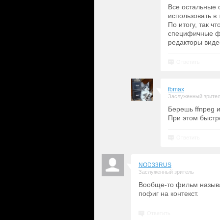
Все остальные 
использовать в 
По итогу, так чт
специфичные фо
редакторы виде
Ответить
fbmax
Заслуженный зрите
Берешь ffnpeg 
При этом быстр
Ответить
NOD33RUS
Заслуженный зритель
Вообще-то фильм называ
пофиг на контекст.
Ответить