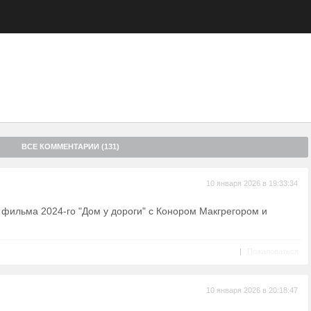
ВСЕ КОММЕНТАРИИ (131)
10 января 2026 в 19:33:34
 у фильма 2024-го "Дом у дороги" с Конором Макгрегором и
|
Пожаловаться
10 января 2026 в 20:18:47