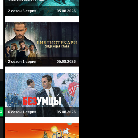
2 сезон 3 серия
05.08.2026
2 сезон 1 серия
05.08.2026
8.4
8
6 сезон 1 серия
05.08.2026
Серый человек
Быстрее пули
The Gray Man
Bullet Train
Триллер, Боевик
Боевик, Триллер, Комедия