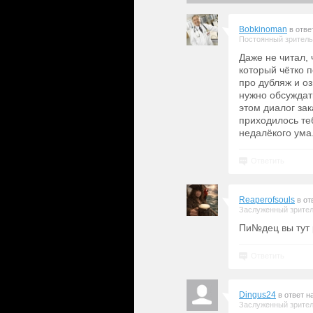
Bobkinoman
в отве
Постоянный зритель
Даже не читал, 
который чётко п
про дубляж и о
нужно обсуждать
этом диалог зак
приходилось те
недалёкого ума
Ответить
Reaperofsouls
в от
Заслуженный зрите
Пи№дец вы тут 
Ответить
Dingus24
в ответ н
Заслуженный зрите