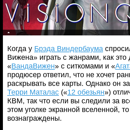
Когда у
Брэда Виндербаума
спросил
Вижена» играть с жанрами, как это
«
ВандаВижен
» с ситкомами и «
Агат
продюсер ответил, что не хочет ра
раскрывать все карты. Однако он з
Терри Маталас
(«
12 обезьян
») отли
КВМ, так что если вы следили за вс
этом уголке экранной вселенной, то
вознаграждены.