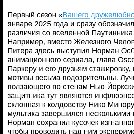
Первый сезон «
Вашего дружелюбно
январе 2025 года и сразу обозначи
различия со вселенной Паутинник
Например, вместо Железного Чело
Питера здесь выступил Норман Осб
анимационного сериала, глава Osc
Паркеру и его друзьям стажировку, 
мотивы весьма подозрительны. Лу
ползающего по стенам Нью-Йоркск
защитника тут являются инфлюэнсе
склонная к колдовству Нико Минору
мультика завершился несколькими
Норман сохранил кусочек изгнанно
чтобы проводить над ним эксперим