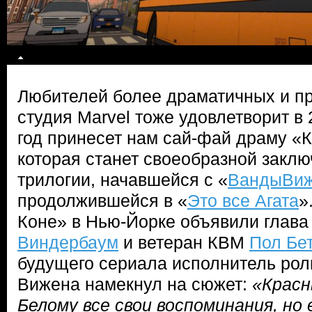
Любителей более драматичных и п
студия Marvel тоже удовлетворит в
год принесет нам сай-фай драму «
которая станет своеобразной закл
трилогии, начавшейся с «
ВандыВи
продолжившейся в «
Это все Агата
»
Коне» в Нью-Йорке объявили глава 
Виндербаум
и ветеран КВМ
Пол Бе
будущего сериала исполнитель рол
Вижена намекнул на сюжет:
«Красн
Белому все свои воспоминания, но