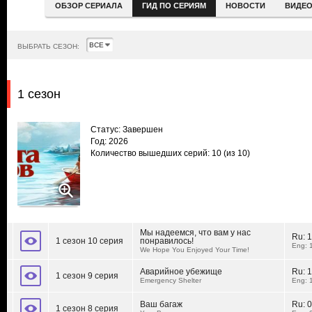
ОБЗОР СЕРИАЛА
ГИД ПО СЕРИЯМ
НОВОСТИ
ВИДЕ
ВЫБРАТЬ СЕЗОН:
1 сезон
Статус: Завершен
Год: 2026
Количество вышедших серий: 10
(из 10)
Мы надеемся, что вам у нас
Ru:
1
1 сезон 10 серия
понравилось!
Eng: 
We Hope You Enjoyed Your Time!
Аварийное убежище
Ru:
1
1 сезон 9 серия
Emergency Shelter
Eng: 
Ваш багаж
Ru:
0
1 сезон 8 серия