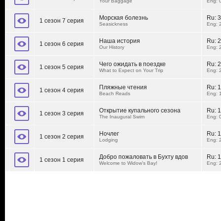
Your Baggage
Eng: 
Морская болезнь
Ru:
3
1 сезон 7 серия
Seasickness
Eng: 
Наша история
Ru:
2
1 сезон 6 серия
Our History
Eng: 
Чего ожидать в поездке
Ru:
2
1 сезон 5 серия
What to Expect on Your Trip
Eng: 
Пляжные чтения
Ru:
1
1 сезон 4 серия
Beach Reads
Eng: 
Открытие купального сезона
Ru:
1
1 сезон 3 серия
The Inaugural Swim
Eng: 
Ночлег
Ru:
1
1 сезон 2 серия
Lodging
Eng: 
Добро пожаловать в Бухту вдов
Ru:
1
1 сезон 1 серия
Welcome to Widow's Bay!
Eng: 