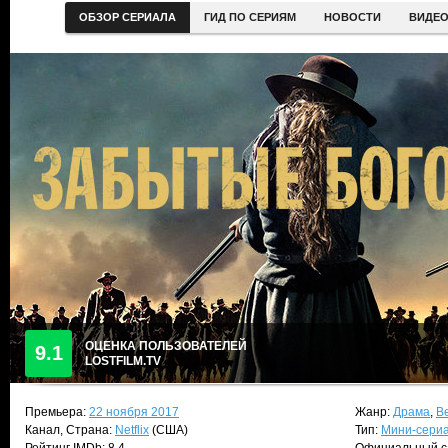
ОБЗОР СЕРИАЛА
ГИД ПО СЕРИЯМ
НОВОСТИ
ВИДЕ
ОЦЕНКА ПОЛЬЗОВАТЕЛЕЙ
9.1
LOSTFILM.TV
Премьера:
22 ноября 2017
Жанр:
Драма
,
В
Канал, Страна:
Netflix
(США)
Тип:
Мини-сери