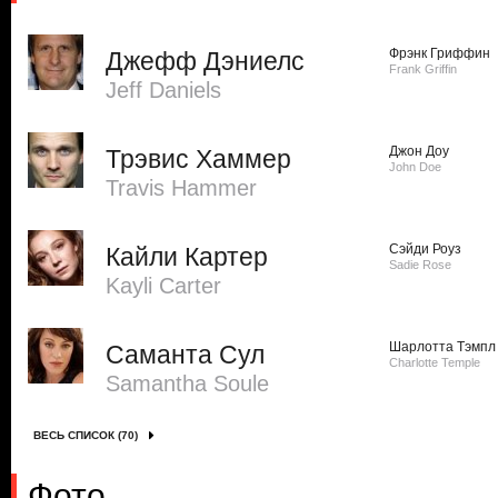
Фрэнк Гриффин
Джефф Дэниелс
Frank Griffin
Jeff Daniels
Джон Доу
Трэвис Хаммер
John Doe
Travis Hammer
Сэйди Роуз
Кайли Картер
Sadie Rose
Kayli Carter
Шарлотта Тэмпл
Саманта Сул
Charlotte Temple
Samantha Soule
ВЕСЬ СПИСОК (70)
Фото