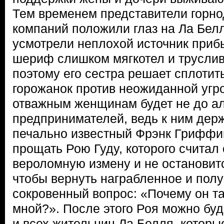
Тем временем представители гор
компаний положили глаз на Ла Белл
усмотрели неплохой источник приб
шериф слишком мягкотел и труслив,
поэтому его сестра решает сплотит
горожанок против неожиданной угро
отважным женщинам будет не до а
предпринимателей, ведь к ним держ
печально известный Фрэнк Гриффи
прощать Рою Гуду, которого считал
вероломную измену и не остановитс
чтобы вернуть награбленное и полу
сокровенный вопрос: «Почему он та
мной?». После этого Роя можно буде
и всех жительниц Ла Белля, которы