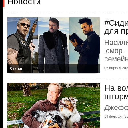
Новости
#Сид
для п
Насили
юмор —
семейн
05 апреля 2020
Статья
На во
штор
Джефф
19 февраля 20