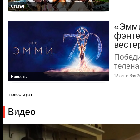
Статья
«Эмми
фэнте
весте
Победи
телена
18 сентября 20
Новость
НОВОСТИ (8)
Видео