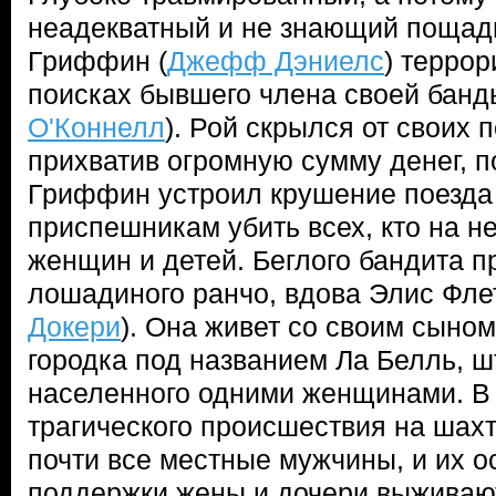
неадекватный и не знающий пощад
Гриффин (
Джефф Дэниелс
) террор
поисках бывшего члена своей банды
О'Коннелл
). Рой скрылся от своих 
прихватив огромную сумму денег, по
Гриффин устроил крушение поезда 
приспешникам убить всех, кто на н
женщин и детей. Беглого бандита 
лошадиного ранчо, вдова Элис Флет
Докери
). Она живет со своим сыном
городка под названием Ла Белль, ш
населенного одними женщинами. В 
трагического происшествия на шахт
почти все местные мужчины, и их о
поддержки жены и дочери выживают 