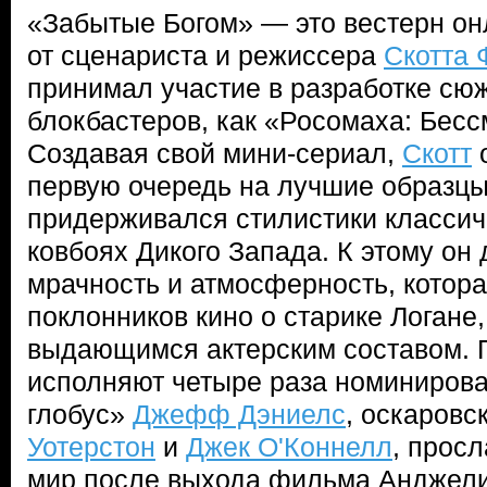
«Забытые Богом» — это вестерн онл
от сценариста и режиссера
Скотта 
принимал участие в разработке сю
блокбастеров, как «Росомаха: Бесс
Создавая свой мини-сериал,
Скотт
о
первую очередь на лучшие образцы 
придерживался стилистики классич
ковбоях Дикого Запада. К этому о
мрачность и атмосферность, котора
поклонников кино о старике Логане,
выдающимся актерским составом. 
исполняют четыре раза номиниров
глобус»
Джефф Дэниелс
, оскаровс
Уотерстон
и
Джек О'Коннелл
, прос
мир после выхода фильма Анджел