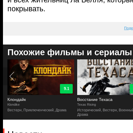
покрывать.
Поде
Похожие фильмы и сериалы
9.1
Клондайк
Восстание Техаса
Klondike
Texas Rising
Вестерн, Приключенческий, Драма
Исторический, Вестерн, Военны
Драма