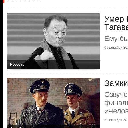
Умер 
Тагав
Ему бы
05 декабря 202
Новость
Замки
Озвуче
финаль
«Челов
31 октября 201