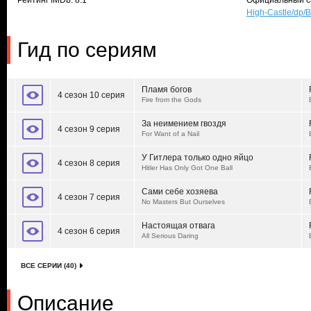
Рейтинг IMDb: 8.1
Официальный с
High-Castle/dp
Гид по сериям
Пламя богов
4 сезон 10 серия
Fire from the Gods
За неимением гвоздя
4 сезон 9 серия
For Want of a Nail
У Гитлера только одно яйцо
4 сезон 8 серия
Hitler Has Only Got One Ball
Сами себе хозяева
4 сезон 7 серия
No Masters But Ourselves
Настоящая отвага
4 сезон 6 серия
All Serious Daring
ВСЕ СЕРИИ (40)
Описание