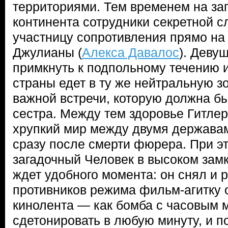
территориями. Тем временем на за
континента сотрудники секретной 
участницу сопротивления прямо на 
Джулианы (
Алекса Давалос
). Деву
примкнуть к подпольному течению и
страны едет в ту же нейтральную зо
важной встречи, которую должна б
сестра. Между тем здоровье Гитлер
хрупкий мир между двумя державам
сразу после смерти фюрера. При эт
загадочный Человек в высоком замк
ждет удобного момента: он снял и 
противников режима фильм-агитку 
кинолента — как бомба с часовым 
сдетонировать в любую минуту, и п