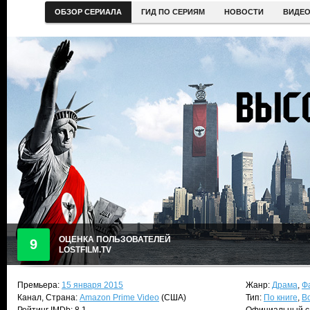
ОБЗОР СЕРИАЛА
ГИД ПО СЕРИЯМ
НОВОСТИ
ВИДЕ
ОЦЕНКА ПОЛЬЗОВАТЕЛЕЙ
9
LOSTFILM.TV
Премьера:
15 января 2015
Жанр:
Драма
,
Ф
Канал, Страна:
Amazon Prime Video
(США)
Тип:
По книге
,
В