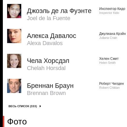
Инспектор Кидо
Джоэль де ла Фуэнте
Inspector Kido
Joel de la Fuente
Джулиана Крэйн
Алекса Давалос
Juliana Crain
Alexa Davalos
Хелен Смит
Чела Хорсдэл
Helen Smith
Chelah Horsdal
Роберт Чилден
Бреннан Браун
Robert Childan
Brennan Brown
ВЕСЬ СПИСОК (333)
Фото