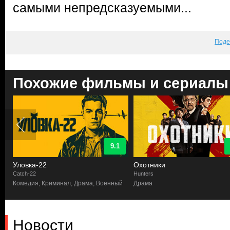
самыми непредсказуемыми...
Поде
Похожие фильмы и сериалы
9.1
Уловка-22
Охотники
Catch-22
Hunters
Комедия, Криминал, Драма, Военный
Драма
Новости