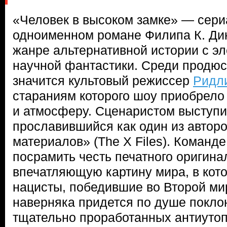
«Человек в высоком замке» — сери
одноименном романе Филипа К. Дик
жанре альтернативной истории с э
научной фантастики. Среди продюс
значится культовый режиссер
Ридли
стараниям которого шоу приобрело
и атмосферу. Сценаристом выступ
прославившийся как один из автор
материалов» (The X Files). Команде
посрамить честь печатного оригина
впечатляющую картину мира, в кот
нацисты, победившие во Второй ми
наверняка придется по душе покло
тщательно проработанных антиутопи