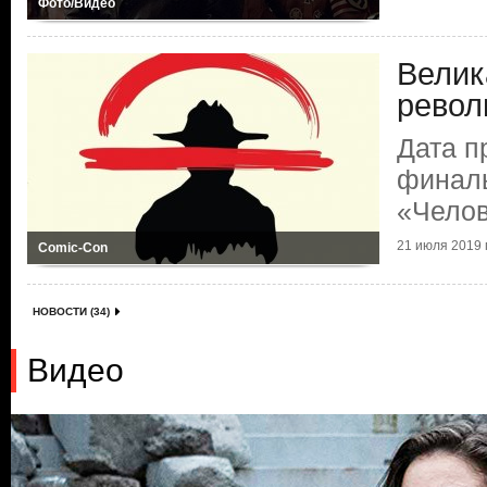
Фото/Видео
Велик
рево
Дата п
финаль
«Челов
21 июля 2019 г
Comic-Con
НОВОСТИ (34)
Видео