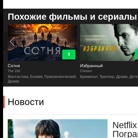
Похожие фильмы и сериалы
9
Сотня
Избранный
The 100
Chosen
Фантастика, Боевик, Приключенческий,
Криминал, Триллер, Драма, Дете
Драма
Новости
Netfli
Погра