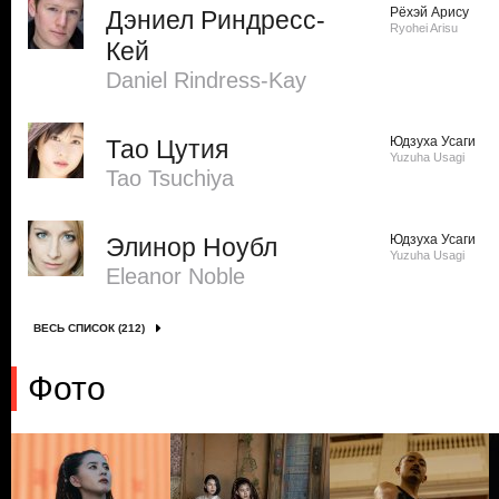
Рёхэй Арису
Дэниел Риндресс-
Ryohei Arisu
Кей
Daniel Rindress-Kay
Юдзуха Усаги
Тао Цутия
Yuzuha Usagi
Tao Tsuchiya
Юдзуха Усаги
Элинор Ноубл
Yuzuha Usagi
Eleanor Noble
ВЕСЬ СПИСОК (212)
Фото