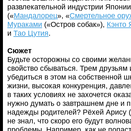
развлекательной индустрии Япони
(«
Мандалорец
», «
Смертельное ору
Мураками
(«Остров собак»),
Кэнто 
и
Тао Цутия
.
Сюжет
Будьте осторожны со своими жела
свойство сбываться. Трем друзьям 
убедиться в этом на собственной 
жизни, высокая конкуренция, давл
в таких условиях не захочется оказа
нужно думать о завтрашнем дне и 
надежды родителей? Рёхей Арису (
не знал, что скоро его будут волно
проблемы. Например, как не попас