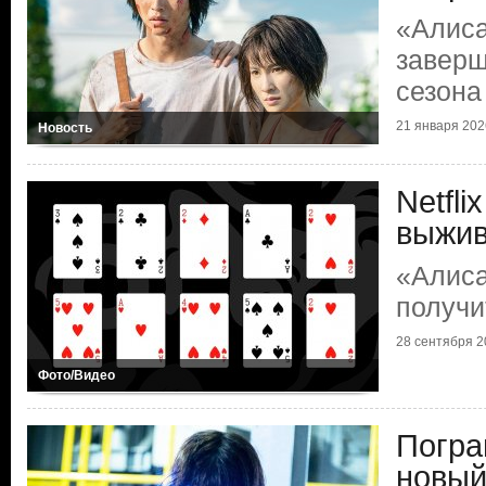
«Алиса
заверш
сезона
21 января 2026
Новость
Netfli
выжи
«Алиса
получи
28 сентября 20
Фото/Видео
Погра
новый