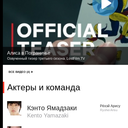
Алиса в Пограничье
Озвученный тизер третьего сезона. LostFilm.TV
ВСЕ ВИДЕО (4)
Актеры и команда
Рёхэй Арису
Кэнто Ямадзаки
Ryohei Arisu
Kento Yamazaki