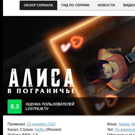
ОБЗОР СЕРИАЛА
ГИД ПО СЕРИЯМ
НОВОСТИ
ВИДЕ
ОЦЕНКА ПОЛЬЗОВАТЕЛЕЙ
8.3
LOSTFILM.TV
Премьера:
10 декабря 2020
Жанр:
Драма
,
М
Канал, Страна:
Netflix
(Япония)
Тип:
По комикса