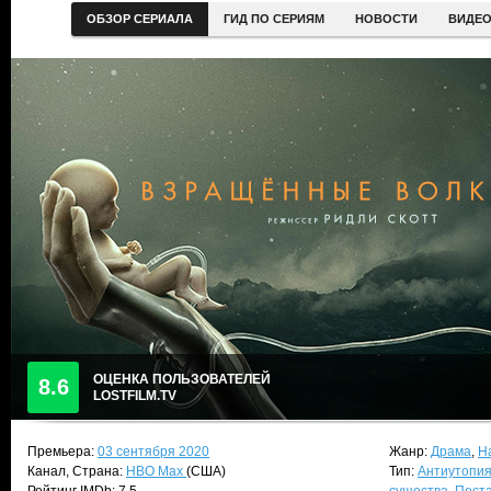
ОБЗОР СЕРИАЛА
ГИД ПО СЕРИЯМ
НОВОСТИ
ВИДЕ
ОЦЕНКА ПОЛЬЗОВАТЕЛЕЙ
8.6
LOSTFILM.TV
Премьера:
03 сентября 2020
Жанр:
Драма
,
Н
Канал, Страна:
HBO Max
(США)
Тип:
Антиутопи