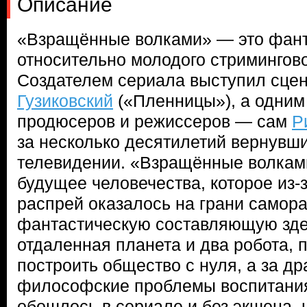
Описание
«Взращённые волками» — это фант
относительно молодого стримингов
Создателем сериала выступил сце
Гузиковский
(«Пленницы»), а одним
продюсеров и режиссеров — сам
Р
за несколько десятилетий вернувш
телевидении. «Взращённые волкам
будущее человечества, которое из-
распрей оказалось на грани самор
фантастическую составляющую зде
отдаленная планета и два робота,
построить общество с нуля, а за д
философские проблемы воспитания
обошлось в сериале и без экшена, 