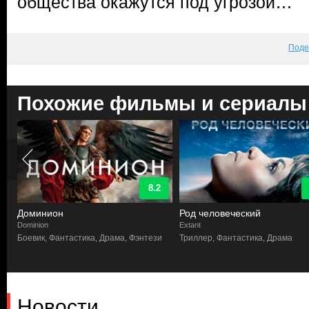
общества окажутся под угрозой…
Поде
Похожие фильмы и сериалы
8.2
Доминион
Род человеческий
Dominion
Extant
Боевик, Фантастика, Драма, Фэнтези
Триллер, Фантастика, Драма
Новости