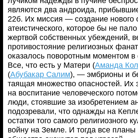
лучиком надежды в пучине беспро
являются два андроида, прибывшие
22б. Их миссия — создание нового
атеистического, которое бы не пал
жертвой собственных убеждений, в
противостояние религиозных фанат
оказалось поворотным моментом в 
Все, что есть у Матери (
Аманда Ко
(
Абубакар Салим
), — эмбрионы и б
таящая множество опасностей. Их
на воспитание человеческого потом
люди, стоявшие за изобретением а
подозревали, что однажды на Кепл
остатки того самого религиозного ку
войну на Земле. И тогда все планы