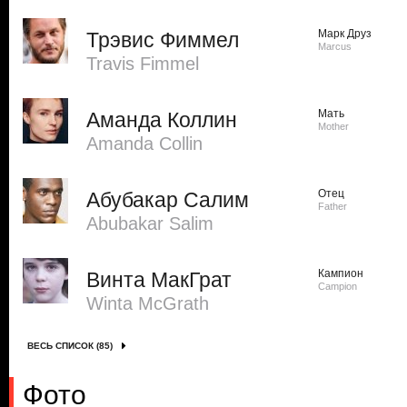
Марк Друз
Трэвис Фиммел
Marcus
Travis Fimmel
Мать
Аманда Коллин
Mother
Amanda Collin
Отец
Абубакар Салим
Father
Abubakar Salim
Кампион
Винта МакГрат
Campion
Winta McGrath
ВЕСЬ СПИСОК (85)
Фото