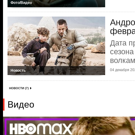
Фото/Видео
Андро
февр
Дата п
сезон
волка
04 декабря 202
Новость
НОВОСТИ (7)
Видео