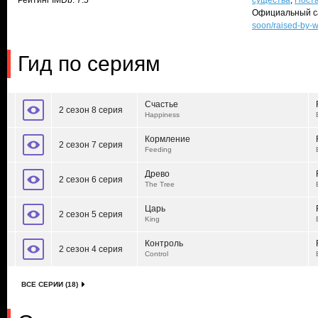
Рейтинг IMDb: 7.5
существа
,
Пост
Официальный с
soon/raised-by-
Гид по сериям
Счастье
2 сезон 8 серия
Happiness
Кормление
2 сезон 7 серия
Feeding
Древо
2 сезон 6 серия
The Tree
Царь
2 сезон 5 серия
King
Контроль
2 сезон 4 серия
Control
ВСЕ СЕРИИ (18)