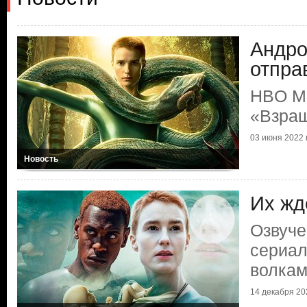
Андро
отпра
HBO M
«Взра
03 июня 2022 г
Новость
Их жд
Озвуче
сериа
волка
14 декабря 202