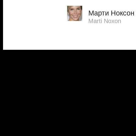
Марти Ноксон
Marti Noxon