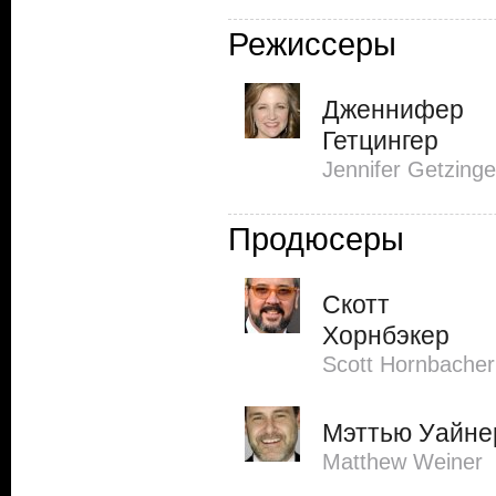
Режиссеры
Дженнифер
Гетцингер
Jennifer Getzinge
Продюсеры
Скотт
Хорнбэкер
Scott Hornbacher
Мэттью Уайне
Matthew Weiner