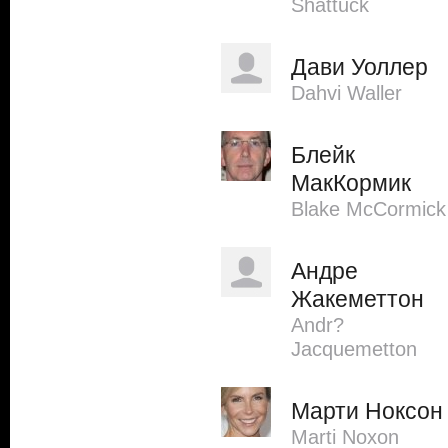
Shattuck
Дави Уоллер
Dahvi Waller
Блейк
МакКормик
Blake McCormick
Андре
Жакеметтон
Andr?
Jacquemetton
Марти Ноксон
Marti Noxon