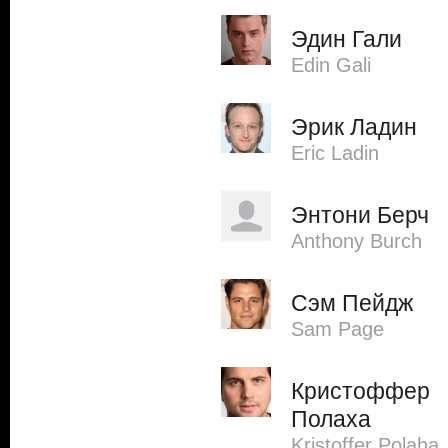
Эдин Гали
Edin Gali
Эрик Ладин
Eric Ladin
Энтони Берч
Anthony Burch
Сэм Пейдж
Sam Page
Кристоффер
Полаха
Kristoffer Polaha