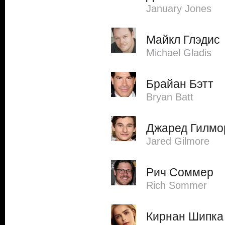
January Jones
Майкл Глэдис
Michael Gladis
Брайан Бэтт
Bryan Batt
Джаред Гилмо
Jared Gilmore
Рич Соммер
Rich Sommer
Кирнан Шипка