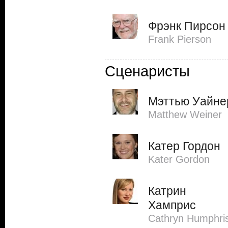
Фрэнк Пирсон
Frank Pierson
Сценаристы
Мэттью Уайне
Matthew Weiner
Катер Гордон
Kater Gordon
Катрин
Хамприс
Cathryn Humphri