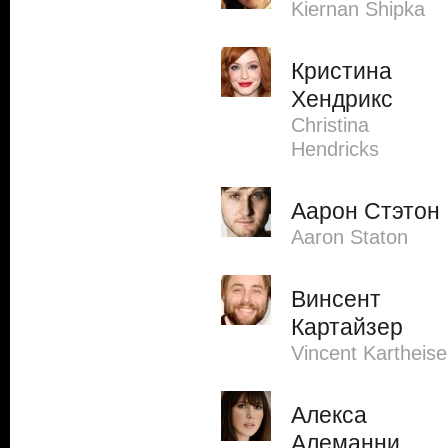
Kiernan Shipka
Кристина
Хендрикс
Christina
Hendricks
Аарон Стэтон
Aaron Staton
Винсент
Картайзер
Vincent Kartheise
Алекса
Алеманни