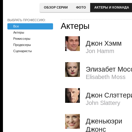
ОБЗОР СЕРИИ
ФОТО
АКТЕРЫ И КОМАНДА
ВЫБРАТЬ ПРОФЕССИЮ:
Актеры
Все
Актеры
Режиссеры
Джон Хэмм
Продюсеры
Jon Hamm
Сценаристы
Элизабет Мос
Elisabeth Moss
Джон Слэттер
John Slattery
Дженьюэри
Джонс