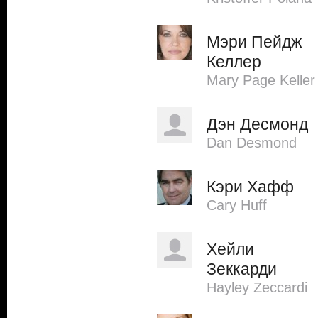
Мэри Пейдж
Келлер
Mary Page Keller
Дэн Десмонд
Dan Desmond
Кэри Хафф
Cary Huff
Хейли
Зеккарди
Hayley Zeccardi