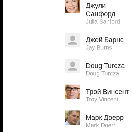
Джули
Санфорд
Julia Sanford
Джей Барнс
Jay Burns
Doug Turcza
Doug Turcza
Трой Винсент
Troy Vincent
Марк Доерр
Mark Doerr