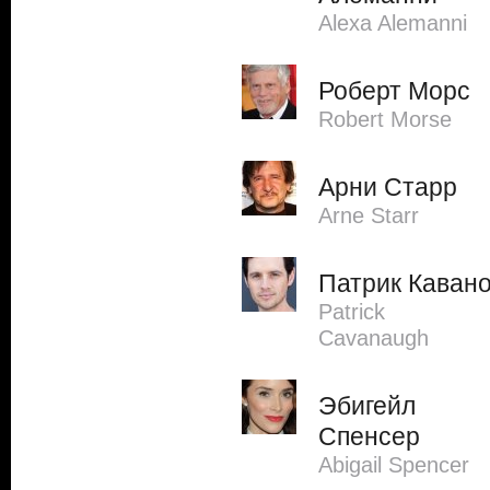
Alexa Alemanni
Роберт Морс
Robert Morse
Арни Старр
Arne Starr
Патрик Каван
Patrick
Cavanaugh
Эбигейл
Спенсер
Abigail Spencer