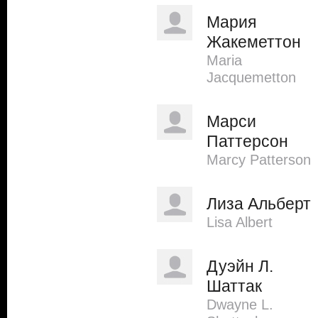
Мария
Жакеметтон
Maria
Jacquemetton
Марси
Паттерсон
Marcy Patterson
Лиза Альберт
Lisa Albert
Дуэйн Л.
Шаттак
Dwayne L.