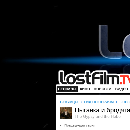
СЕРИАЛЫ
КИНО
НОВОСТИ
ВИДЕО
БЕЗУМЦЫ
ГИД ПО СЕРИЯМ
3 СЕ
Цыганка и бродяг
The Gypsy and the Hobo
Предыдущая серия