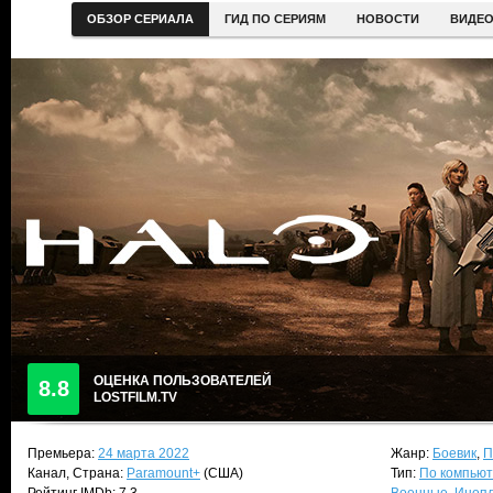
ОБЗОР СЕРИАЛА
ГИД ПО СЕРИЯМ
НОВОСТИ
ВИДЕ
ОЦЕНКА ПОЛЬЗОВАТЕЛЕЙ
8.8
LOSTFILM.TV
Премьера:
24 марта 2022
Жанр:
Боевик
,
П
Канал, Страна:
Paramount+
(США)
Тип:
По компьют