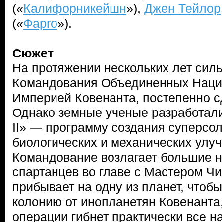
(«
Калифорникейшн
»),
Джен Тейлор
(«
Фарго
»).
Сюжет
На протяжении нескольких лет сил
Командования Объединенных Наций
Империей Ковенанта, постепенно с
Однако земные ученые разработали
II» — программу создания суперсо
биологических и механических улу
Командование возлагает большие 
спартанцев во главе с Мастером Ч
прибывает на одну из планет, чтоб
колонию от инопланетян Ковенанта,
операции гибнет практически все н