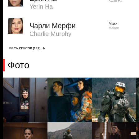
Kwan Ha
Yerin Ha
Маки
Чарли Мерфи
Makee
Charlie Murphy
ВЕСЬ СПИСОК (162)
Фото