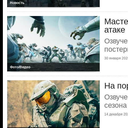
Новость
Масте
атаке
Озвуче
постер
30 января 2024
Фото/Видео
На по
Озвуче
сезона
14 декабря 202