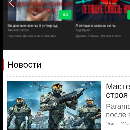
9.2
Видоизмененный углерод
Летящие сквозь ночь
Altered Carbon
Nightflyers
Научная фантастика, Боевик
Драма, Ужасы, Фантастика
Новости
Масте
строя
Paramo
после 
19 июля 2024 г