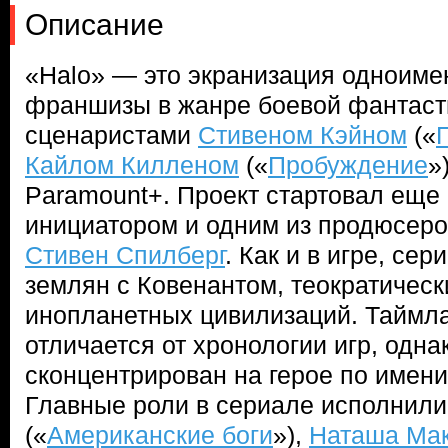
Описание
«Halo» — это экранизация одноиме
франшизы в жанре боевой фантаст
сценаристами
Стивеном Кэйном
(«
Кайлом Килленом
(«
Пробуждение
»
Paramount+. Проект стартовал еще в
инициатором и одним из продюсеро
Стивен Спилберг
. Как и в игре, се
землян с Ковенантом, теократичес
инопланетных цивилизаций. Таймл
отличается от хронологии игр, одна
сконцентрирован на герое по имен
Главные роли в сериале исполнил
(«
Американские боги
»),
Наташа Ма