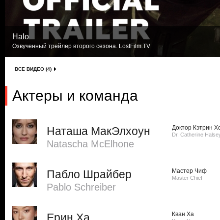
Halo
Озвученный трейлер второго сезона. LostFilm.TV
ВСЕ ВИДЕО (4)
Актеры и команда
Доктор Кэтрин Х
Наташа МакЭлхоун
Dr. Catherine Halse
Natascha McElhone
Мастер Чиф
Пабло Шрайбер
Master Chief
Pablo Schreiber
Кван Ха
Ерин Ха