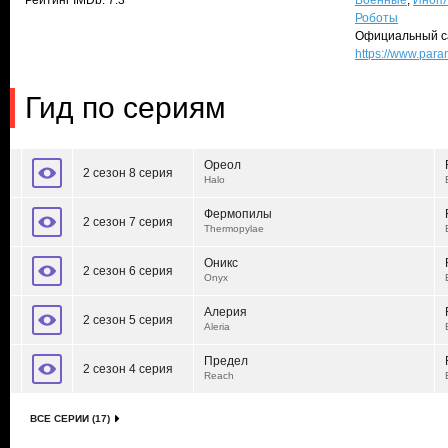
Рейтинг IMDb: 7.3
Военные
,
Иноп
Роботы
Официальный с
https://www.par
Гид по сериям
Ореол
2 сезон 8 серия
Halo
Фермопилы
2 сезон 7 серия
Thermopylae
Оникс
2 сезон 6 серия
Onyx
Алерия
2 сезон 5 серия
Aleria
Предел
2 сезон 4 серия
Reach
ВСЕ СЕРИИ (17)