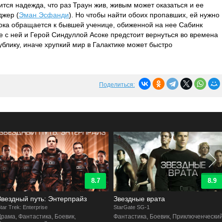
лится надежда, что раз Траун жив, живым может оказаться и ее
джер (
Эман Эсфанди
). Но чтобы найти обоих пропавших, ей нужно
сока обращается к бывшей ученице, обиженной на нее Сабинк
те с ней и Герой Синдуллой Асоке предстоит вернуться во времена
ублику, иначе хрупкий мир в Галактике может быстро
Поделиться:
8.7
8.9
Звездный путь: Энтерпрайз
Звездные врата
tar Trek: Enterprise
StarGate SG-1
Драма, Фантастика, Боевик,
Фантастика, Боевик, Приключенчески