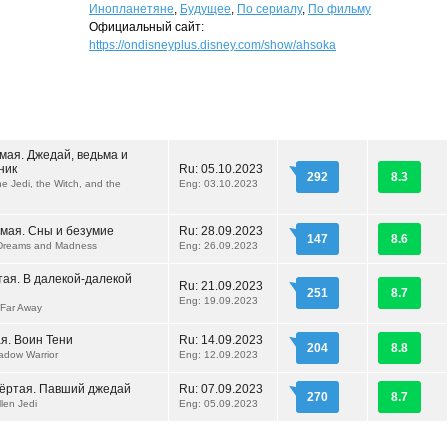
Инопланетяне
,
Будущее
,
По сериалу
,
По фильму
Официальный сайт:
https://ondisneyplus.disney.com/show/ahsoka
мая. Джедай, ведьма и
ник
Ru:
05.10.2023
292
8.3
he Jedi, the Witch, and the
Eng: 03.10.2023
ьмая. Сны и безумие
Ru:
28.09.2023
147
8.6
 Dreams and Madness
Eng: 26.09.2023
тая. В далекой-далекой
Ru:
21.09.2023
251
8.7
Eng: 19.09.2023
, Far Away
я. Воин Тени
Ru:
14.09.2023
204
8.8
hadow Warrior
Eng: 12.09.2023
вёртая. Павший джедай
Ru:
07.09.2023
270
8.7
llen Jedi
Eng: 05.09.2023