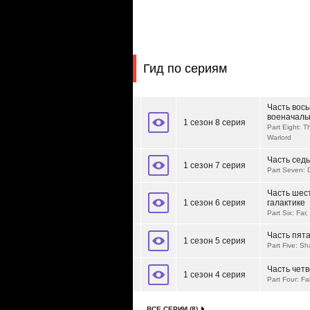
Гид по сериям
Часть вось
военачаль
1 сезон 8 серия
Part Eight: T
Warlord
Часть сед
1 сезон 7 серия
Part Seven:
Часть шес
1 сезон 6 серия
галактике
Part Six: Far
Часть пята
1 сезон 5 серия
Part Five: S
Часть чет
1 сезон 4 серия
Part Four: Fa
ВСЕ СЕРИИ (8)