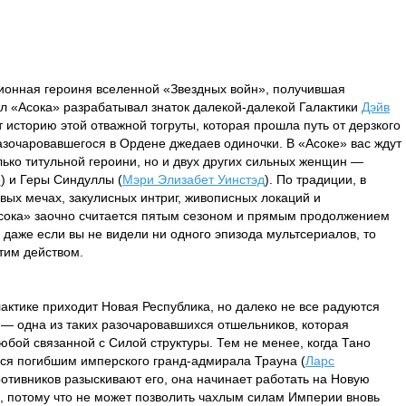
ионная героиня вселенной «Звездных войн», получившая
л «Асока» разрабатывал знаток далекой-далекой Галактики
Дэйв
т историю этой отважной тогруты, которая прошла путь от дерзкого
зочаровавшегося в Ордене джедаев одиночки. В «Асоке» вас ждут
ко титульной героини, но и двух других сильных женщин —
о
) и Геры Синдуллы (
Мэри Элизабет Уинстэд
). По традиции, в
вых мечах, закулисных интриг, живописных локаций и
Асока» заочно считается пятым сезоном и прямым продолжением
о, даже если вы не видели ни одного эпизода мультсериалов, то
этим действом.
лактике приходит Новая Республика, но далеко не все радуются
 — одна из таких разочаровавшихся отшельников, которая
юбой связанной с Силой структуры. Тем не менее, когда Тано
ся погибшим имперского гранд-адмирала Трауна (
Ларс
 противников разыскивают его, она начинает работать на Новую
о, потому что не может позволить чахлым силам Империи вновь