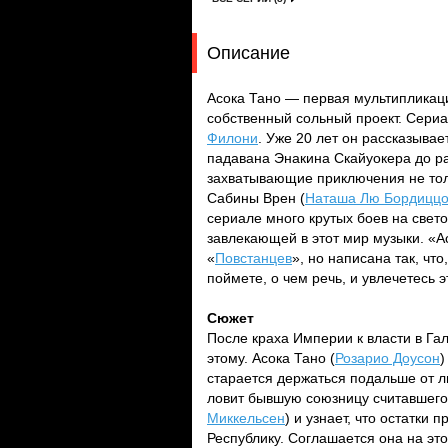
Описание
Асока Тано — первая мультипликац
собственный сольный проект. Сериа
Филони
. Уже 20 лет он рассказывае
падавана Энакина Скайуокера до ра
захватывающие приключения не толь
Сабины Врен (
Наташа Лю Бордицц
сериале много крутых боев на свето
завлекающей в этот мир музыки. «
«
Повстанцев
», но написана так, чт
поймете, о чем речь, и увлечетесь 
Сюжет
После краха Империи к власти в Га
этому. Асока Тано (
Розарио Доусон
)
старается держаться подальше от л
ловит бывшую союзницу считавшего
Миккельсен
) и узнает, что остатки
Республику. Соглашается она на эт