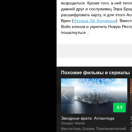
возродиться. Кроме того, в ней теп
давний друг и сослуживец Эзра Бри
расшифровать карту, и для этого А
Врен (
Наташа Лю Бордиццо
). Вмес
Войн клонов и укрепить Новую Респ
пошатнуться…
Похожие фильмы и сериалы
8.9
8.9
здный крейсер Галактика
Звездные врата: Атлантида
eStar Galactica
Stargate: Atlantis
S
люченческий, Драма, Фантастика,
Фантастика, Боевик, Приключенческий