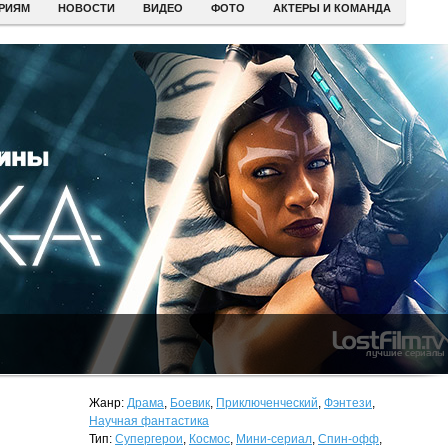
ЕРИЯМ
НОВОСТИ
ВИДЕО
ФОТО
АКТЕРЫ И КОМАНДА
Жанр:
Драма
,
Боевик
,
Приключенческий
,
Фэнтези
,
Научная фантастика
Тип:
Супергерои
,
Космос
,
Мини-сериал
,
Спин-офф
,