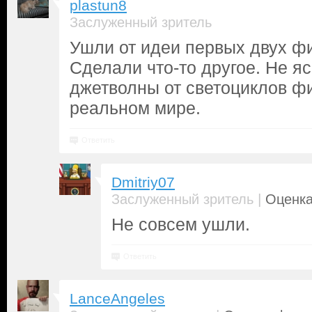
plastun8
Заслуженный зритель
Ушли от идеи первых двух ф
Сделали что-то другое. Не я
джетволны от светоциклов ф
реальном мире.
Ответить
Dmitriy07
|
Заслуженный зритель
Оценка
Не совсем ушли.
Ответить
LanceAngeles