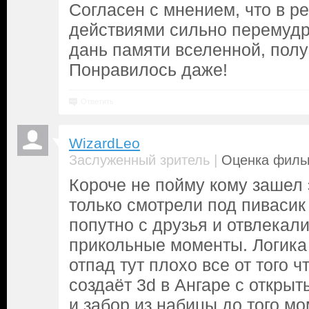
Согласен с мнением, что в р
действиями сильно перемудри
дань памяти вселенной, полу
Понравилось даже!
Ответить
WizardLeo
|
Заслуженный зритель
Оценка фильм
Короче не пойму кому зашел 
только смотрели под пивасик
попутно с друзья и отвлекал
прикольные моменты. Логика
отпад тут плохо все от того 
создаёт 3d в Ангаре с откры
и забор из набицы до того м