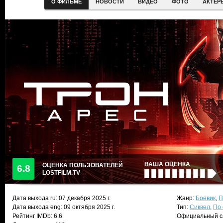
О ФИЛЬМЕ
НОВОСТИ
ВИДЕО
ФОТО
АКТЕР
ВАША ОЦЕНКА
ОЦЕНКА ПОЛЬЗОВАТЕЛЕЙ
6.8
LOSTFILM.TV
Дата выхода ru:
07 декабря 2025
г.
Жанр:
Боевик
,
П
Дата выхода eng: 09 октября 2025 г.
Тип:
Сиквел
,
По
Рейтинг IMDb: 6.6
Официальный с