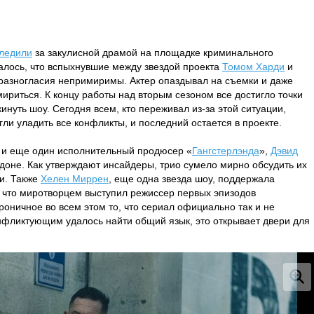
ледили
за закулисной драмой на площадке криминального
залось, что вспыхнувшие между звездой проекта
Томом Харди
и
разногласия непримиримы. Актер опаздывал на съемки и даже
 мириться. К концу работы над вторым сезоном все достигло точки
инуть шоу. Сегодня всем, кто переживал из-за этой ситуации,
ли уладить все конфликты, и последний остается в проекте.
и еще один исполнительный продюсер «
Гангстерлэнда
»,
Дэвид
ндоне. Как утверждают инсайдеры, трио сумело мирно обсудить их
и. Также
Хелен Миррен
, еще одна звезда шоу, поддержала
т, что миротворцем выступил режиссер первых эпизодов
роничное во всем этом то, что сериал официально так и не
онфликтующим удалось найти общий язык, это открывает двери для