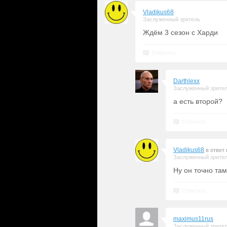
Vladikus68
Заслуженный зритель
Ждём 3 сезон с Харди
Ответить
Darthlexx
Заслуженный зрите
а есть второй?
Ответить
Vladikus68
в ответ
Заслуженный зрите
Ну он точно там
Ответить
maximus11rus
Заслуженный зрите