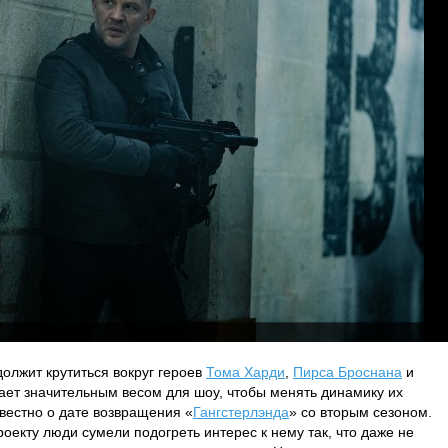
должит крутиться вокруг героев
Тома Харди
,
Пирса Броснана
и
дает значительным весом для шоу, чтобы менять динамику их
звестно о дате возвращения «
Гангстерлэнда
» со вторым сезоном.
оекту люди сумели подогреть интерес к нему так, что даже не