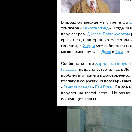
В прошлом месяце мы с трепетом
с
триллера «
Гангстерлэнд
». Тогда ка
продюсером
Джезом Баттеруортом
срывал их, а автор не хотел с этим
кипения, и
Харди
уже собирался пок
можно выдохнуть —
Джез
и
Том
смог
Сообщается, что
Харди
,
Баттеруорт
Глассер
, недавно встретились в Ло
проблемы и прийти к договоренност
коллегу в соцсетях. И поговариваю
«
Гангстерлэнда
»
Гай Ричи
. Самое и
продлен на третий сезон. Но раз к
следующей главы.