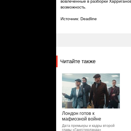
вовлеченные в разборки Харриганов 
возможность.
Источник: Deadline
Читайте также
Лондон готов к
мафиозной войне
Дата премьеры и кадры второй
главы «Гангстерлэнда»