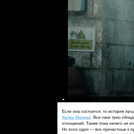
Если она состоится, то история про
Хелен Миррен
. Все-таки трио обла
отношений. Также пока ничего не и
Но ясно одно — все причастные к пр