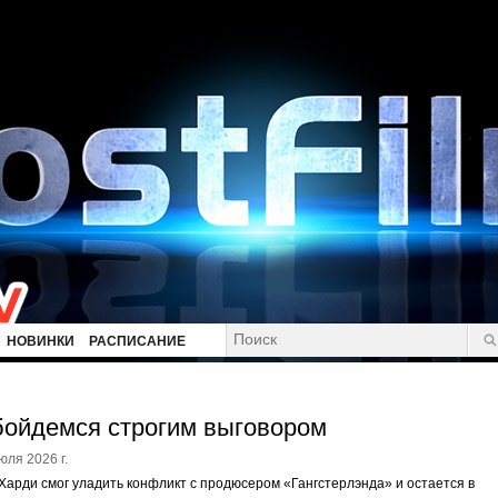
НОВИНКИ
РАСПИСАНИЕ
ойдемся строгим выговором
юля 2026 г.
Харди смог уладить конфликт с продюсером «Гангстерлэнда» и остается в