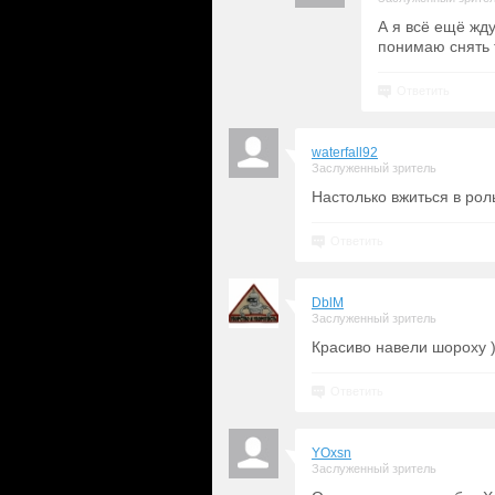
А я всё ещё жду
понимаю снять 
Ответить
waterfall92
Заслуженный зритель
Настолько вжиться в рол
Ответить
DblM
Заслуженный зритель
Красиво навели шороху 
Ответить
YOxsn
Заслуженный зритель