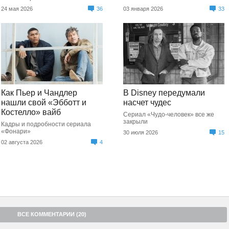
24 мая 2026
36
03 января 2026
33
Как Пьер и Чандлер
В Disney передумали
нашли свой «Эбботт и
насчет чудес
Костелло» вайб
Сериал «Чудо-человек» все же
закрыли
Кадры и подробности сериала
«Фонари»
30 июля 2026
15
02 августа 2026
4
ВСЕ КОММЕНТАРИИ (20)