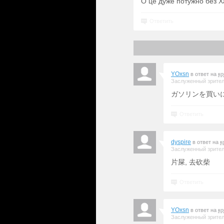
О це дуже потужно без Ха
Ответить
YOxsn
в ответ на
к
Заслуженный зрите
ガソリンを買い
Ответить
dyspire
в ответ на
к
Заслуженный зрите
片屎, 去砍柴
Ответить
YOxsn
в ответ на
к
Заслуженный зрите