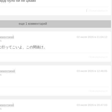
рді було би не цікаво
|
Пожаловаться
еще 1 комментарий
омментарий
02 июля 2026 в 21:04:12
ль
に行ってこいよ、この間抜け。
Пожаловаться
омментарий
03 июля 2026 в 12:46:05
ль
Пожаловаться
омментарий
03 июля 2026 в 20:47:03
ль