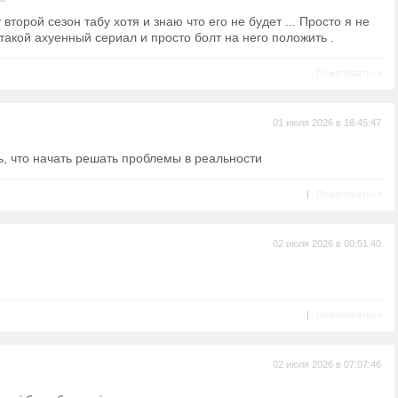
 второй сезон табу хотя и знаю что его не будет ... Просто я не
такой ахуенный сериал и просто болт на него положить .
Пожаловаться
01 июля 2026 в 18:45:47
ь, что начать решать проблемы в реальности
|
Пожаловаться
02 июля 2026 в 00:51:40
)
|
Пожаловаться
02 июля 2026 в 07:07:46